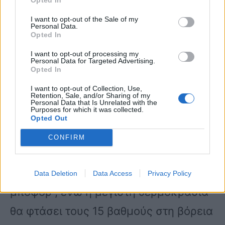
Πηγαίνοντας προς την Κρήτη, στο
I want to opt-out of the Sale of my
Ηράκλειο ,στο Ρέθυμνο και στα νότια
Personal Data.
Opted In
προβλέπεται λιακάδα. Η θερμοκρασία
I want to opt-out of processing my
θα κυμανθεί από 9 έως 18 βαθμούς.
Personal Data for Targeted Advertising.
Opted In
I want to opt-out of Collection, Use,
Την Κυριακή -Παραμονή
Retention, Sale, and/or Sharing of my
Personal Data that Is Unrelated with the
Purposes for which it was collected.
Χριστουγέννων προβλέπονται
Opted Out
πρωινές ομίχλες και ηλιοφάνεια σε
CONFIRM
όλη την επικράτεια . Οι άνεμοι στα
πελάγη δεν θα ξεπεράσουν τα 4
Data Deletion
Data Access
Privacy Policy
μποφόρ , ενώ η μέγιστη θερμοκρασία
θα φτάσει τους 15 βαθμούς στη βόρεια