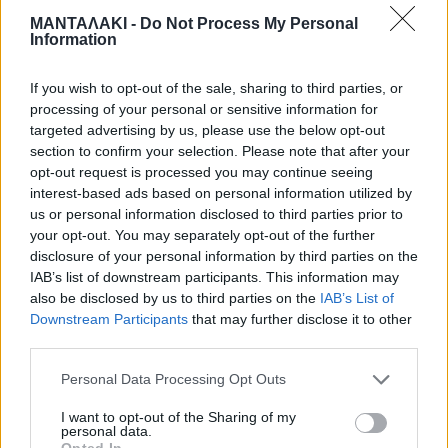
ΜΑΝΤΑΛΑΚΙ -
Do Not Process My Personal
Information
Αντίθετα βροχές αναμένονται νωρίς
το πρωί στο ανατολικό αιγαίο. Ο
If you wish to opt-out of the sale, sharing to third parties, or
processing of your personal or sensitive information for
υδράργυρος στους 18 βαθμούς στην
targeted advertising by us, please use the below opt-out
section to confirm your selection. Please note that after your
Πελοπόννησο και νοτιάδες μέχρι 4
opt-out request is processed you may continue seeing
μποφόρ στα πελάγη.
interest-based ads based on personal information utilized by
us or personal information disclosed to third parties prior to
your opt-out. You may separately opt-out of the further
disclosure of your personal information by third parties on the
Ας σημειωθεί ακόμη ότι στα
IAB’s list of downstream participants. This information may
also be disclosed by us to third parties on the
IAB’s List of
Δωδεκάνησα θα βρέξει το πρωί . Οι
Downstream Participants
that may further disclose it to other
άνεμοι θα φτάσουν τα 5 μποφόρ και
third parties.
το θερμόμετρο έως 18 βαθμούς.
Personal Data Processing Opt Outs
I want to opt-out of the Sharing of my
personal data.
Opted In