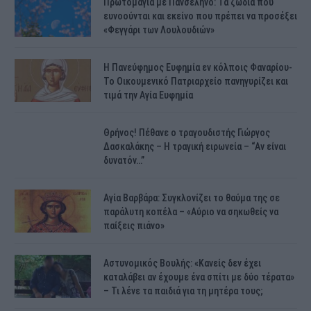
Πρωτομαγιά με Πανσέληνο: Τα ζώδια που
ευνοούνται και εκείνο που πρέπει να προσέξει
«Φεγγάρι των Λουλουδιών»
H Πανεύφημος Ευφημία εν κόλποις Φαναρίου-
Το Οικουμενικό Πατριαρχείο πανηγυρίζει και
τιμά την Αγία Ευφημία
Θρήνος! Πέθανε ο τραγουδιστής Γιώργος
Δασκαλάκης – Η τραγική ειρωνεία – “Αν είναι
δυνατόν…”
Αγία Βαρβάρα: Συγκλονίζει το θαύμα της σε
παράλυτη κοπέλα – «Αύριο να σηκωθείς να
παίξεις πιάνο»
Αστυνομικός Bουλής: «Κανείς δεν έχει
καταλάβει αν έχουμε ένα σπίτι με δύο τέρατα»
– Τι λένε τα παιδιά για τη μητέρα τους;