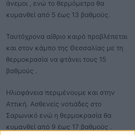
άνεμοι , ενώ το θερμόμετρο θα
κυμανθεί από 5 έως 13 βαθμούς.
Ταυτόχρονα αίθριο καιρό προβλέπεται
και στον κάμπο της Θεσσαλίας με τη
θερμοκρασία να φτάνει τους 15
βαθμούς .
Ηλιοφάνεια περιμένουμε και στην
Αττική. Ασθενείς νοτιάδες στο
Σαρωνικό ενώ η θερμοκρασία θα
κυμανθεί από 9 έως 17 βαθμούς .