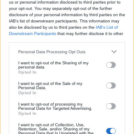
us or personal information disclosed to third parties prior to
Κυριακή το βράδυ. Ήμουν στο
your opt-out. You may separately opt-out of the further
disclosure of your personal information by third parties on the
μοναστήρι του Αγίου Κυπριανού στον
IAB’s list of downstream participants. This information may
also be disclosed by us to third parties on the
IAB’s List of
Βόλο. Της είχα μιλήσει γιατί είχαμε
Downstream Participants
that may further disclose it to other
third parties.
υποστεί καταστροφές από τις
Personal Data Processing Opt Outs
πλημμύρες. Μου ζήτησε να δω τις
I want to opt-out of the Sharing of my
ζημιές και να της πω», συμπλήρωσε.
personal data.
Opted In
I want to opt-out of the Sale of my
«Ήταν η ώρα που “έφευγε” η ψυχή
Personal Data.
Opted In
της»
I want to opt-out of processing my
Ήρθα στον Άγιο Κυπριανό να φτιάξω
Personal Data for Targeted Advertising.
Opted In
τις ζημιές και άκουσα την φωνή της
I want to opt-out of Collection, Use,
Retention, Sale, and/or Sharing of my
και μου λέει: «γέροντα άναψε και για
Personal Data that Is Unrelated with the