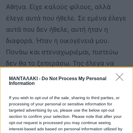
Αθήνα. Είχε καλούς φίλους, αλλά
έλεγε αυτά που ήθελε. Σε εμένα έλεγε
αυτά που δεν ήθελε, αυτή ήταν η
διαφορά. Ήταν η οικογένειά μου.
Πονάω και στεναχωριέμαι, πιστεύω
δεν θα το ξεπεράσω. Της έλεγα να
μην μένει μόνη της», είπε αρχικά.
ΜΑΝΤΑΛΑΚΙ -
Do Not Process My Personal
Information
«Τέσσερις μέρες πριν γίνει το κακό
If you wish to opt-out of the sale, sharing to third parties, or
processing of your personal or sensitive information for
είχε πέσει πάλι. Ήταν παντογνώστης
targeted advertising by us, please use the below opt-out
section to confirm your selection. Please note that after your
η Μαίρη. Έπεφτε συχνά αλλά δεν είχε
opt-out request is processed you may continue seeing
πάθει κακό. Το τελικό ήταν την
interest-based ads based on personal information utilized by