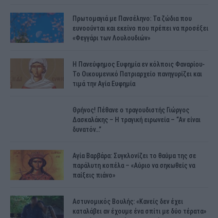
Πρωτομαγιά με Πανσέληνο: Τα ζώδια που
ευνοούνται και εκείνο που πρέπει να προσέξει
«Φεγγάρι των Λουλουδιών»
H Πανεύφημος Ευφημία εν κόλποις Φαναρίου-
Το Οικουμενικό Πατριαρχείο πανηγυρίζει και
τιμά την Αγία Ευφημία
Θρήνος! Πέθανε ο τραγουδιστής Γιώργος
Δασκαλάκης – Η τραγική ειρωνεία – “Αν είναι
δυνατόν…”
Αγία Βαρβάρα: Συγκλονίζει το θαύμα της σε
παράλυτη κοπέλα – «Αύριο να σηκωθείς να
παίξεις πιάνο»
Αστυνομικός Bουλής: «Κανείς δεν έχει
καταλάβει αν έχουμε ένα σπίτι με δύο τέρατα»