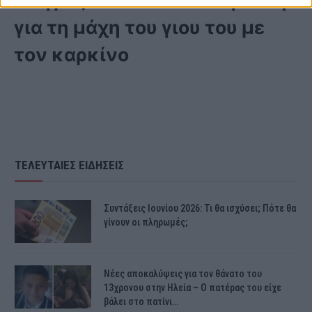
για τη μάχη του γιου του με
τον καρκίνο
ΤΕΛΕΥΤΑΙΕΣ ΕΙΔΗΣΕΙΣ
Συντάξεις Ιουνίου 2026: Τι θα ισχύσει; Πότε θα
γίνουν οι πληρωμές;
Νέες αποκαλύψεις για τον θάνατο του
13χρονου στην Ηλεία – Ο πατέρας του είχε
βάλει στο πατίνι…