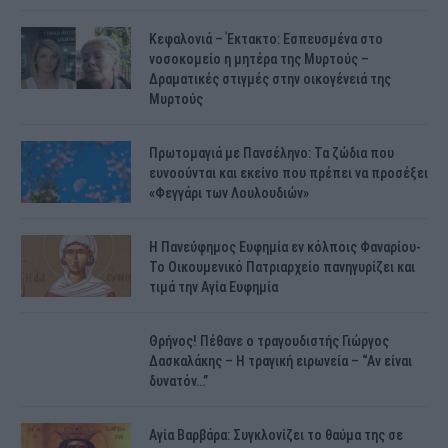
Κεφαλονιά – Έκτακτο: Εσπευσμένα στο
νοσοκομείο η μητέρα της Μυρτούς –
Δραματικές στιγμές στην οικογένειά της
Μυρτούς
Πρωτομαγιά με Πανσέληνο: Τα ζώδια που
ευνοούνται και εκείνο που πρέπει να προσέξει
«Φεγγάρι των Λουλουδιών»
H Πανεύφημος Ευφημία εν κόλποις Φαναρίου-
Το Οικουμενικό Πατριαρχείο πανηγυρίζει και
τιμά την Αγία Ευφημία
Θρήνος! Πέθανε ο τραγουδιστής Γιώργος
Δασκαλάκης – Η τραγική ειρωνεία – “Αν είναι
δυνατόν…”
Αγία Βαρβάρα: Συγκλονίζει το θαύμα της σε