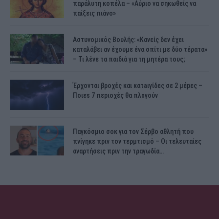
παράλυτη κοπέλα – «Αύριο να σηκωθείς να
παίξεις πιάνο»
Αστυνομικός Bουλής: «Κανείς δεν έχει
καταλάβει αν έχουμε ένα σπίτι με δύο τέρατα»
– Τι λένε τα παιδιά για τη μητέρα τους;
Έρχονται βροχές και κατaιγίδες σε 2 μέpες –
Ποιεs 7 πεpιοχές θα πλnγούν
Παγκόσμιο σοκ για τον Σέρβο αθλητή που
πνίγηκε πριν τον τερμτισμό – Οι τελευταίες
αναρτήσεις πριν την τραγωδία…