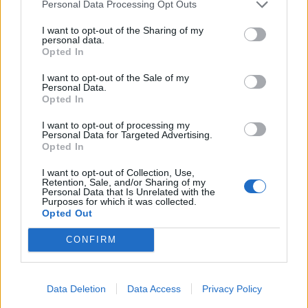
Personal Data Processing Opt Outs
I want to opt-out of the Sharing of my
personal data.
Ο Νίκος Υποφάντης είπε επίσης: «Ο
Opted In
παιδικός καρκίνος αντιμετωπίζεται
I want to opt-out of the Sale of my
Personal Data.
και σε όσους γονείς έτυχε να τους
Opted In
ανακοινώσουν και χάνεται εκείνη την
I want to opt-out of processing my
Personal Data for Targeted Advertising.
Opted In
ώρα το έδαφος κάτω από τα πόδια,
I want to opt-out of Collection, Use,
όλα γίνονται… Δεν πρέπει να
Retention, Sale, and/or Sharing of my
Personal Data that Is Unrelated with the
θεωρούμε τον παιδικό καρκίνο
Purposes for which it was collected.
Opted Out
ταμπού».
CONFIRM
Δείτε το βίντεο – Οι δύσκολες
Data Deletion
Data Access
Privacy Policy
στιγμές του Νίκου Υποφάντη