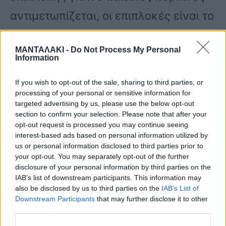
αντιμετωπίζεται, οι επιπλοκές είναι το
θέμα.
ΜΑΝΤΑΛΑΚΙ -
Do Not Process My Personal
Information
Όταν λοιπόν καταφέρνεις και το
If you wish to opt-out of the sale, sharing to third parties, or
ξεπερνάς όλο αυτό και το παιδί
processing of your personal or sensitive information for
targeted advertising by us, please use the below opt-out
στέκεται στα πόδια του, ξαναβρίσκει
section to confirm your selection. Please note that after your
opt-out request is processed you may continue seeing
τους ρυθμούς του, τη ζωή του… Μετά
interest-based ads based on personal information utilized by
από πέντε χρόνια που έφυγε και το
us or personal information disclosed to third parties prior to
your opt-out. You may separately opt-out of the further
θέμα της υποτροπής, έχουμε μπει…
disclosure of your personal information by third parties on the
IAB’s list of downstream participants. This information may
Αφήνει πάντα σε όλη την οικογένεια
also be disclosed by us to third parties on the
IAB’s List of
Downstream Participants
that may further disclose it to other
το σημάδι αυτό», είπε αρχικά ο Νίκος
third parties.
Υποφάντης.