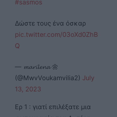
#sasmos
Δώστε τους ένα όσκαρ
pic.twitter.com/03oXd0ZhB
Q
— 𝓶𝓪𝓻𝓲𝓵𝓮𝓷𝓪 🌼
(@MwvVoukamvilia2)
July
13, 2023
Ερ 1 : γιατί επιλέξατε μια