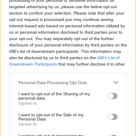
processing of your personal or sensitive information for
targeted advertising by us, please use the below opt-out
ΚΑΛΟΚΑΊΡΙ
#sasmos
section to confirm your selection. Please note that after your
opt-out request is processed you may continue seeing
pic.twitter.com/WUralsRADz
interest-based ads based on personal information utilized by
us or personal information disclosed to third parties prior to
your opt-out. You may separately opt-out of the further
— Olga 💫🥈
disclosure of your personal information by third parties on the
IAB’s list of downstream participants. This information may
(@giannoy_olga)
July 13,
also be disclosed by us to third parties on the
IAB’s List of
Downstream Participants
that may further disclose it to other
third parties.
2023
Personal Data Processing Opt Outs
«Εσένα δεν αξίζει κανένας
I want to opt-out of the Sharing of my
personal data.
Opted In
να σε θυμάται. Μόνο κακό
I want to opt-out of the Sale of my
έκανες. Άντε γεια τώρα!»
Personal Data.
Opted In
#Sasmos
🌺
#vasilikos
🌿
I want to opt-out of processing my