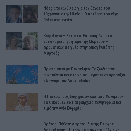
Νέες αποκαλύψεις για τον θάνατο του
13χρονου στην Ηλεία – Ο πατέρας του είχε
βάλει στο πατίνι…
Κεφαλονιά – Έκτακτο: Εσπευσμένα στο
νοσοκομείο η μητέρα της Μυρτούς –
Δραματικές στιγμές στην οικογένειά της
Μυρτούς
Πρωτομαγιά με Πανσέληνο: Τα ζώδια που
ευνοούνται και εκείνο που πρέπει να προσέξει
«Φεγγάρι των Λουλουδιών»
H Πανεύφημος Ευφημία εν κόλποις Φαναρίου-
Το Οικουμενικό Πατριαρχείο πανηγυρίζει και
τιμά την Αγία Ευφημία
Θρήνος! Πέθανε ο τραγουδιστής Γιώργος
Δασκαλάκης – Η τραγική ειρωνεία – “Αν είναι