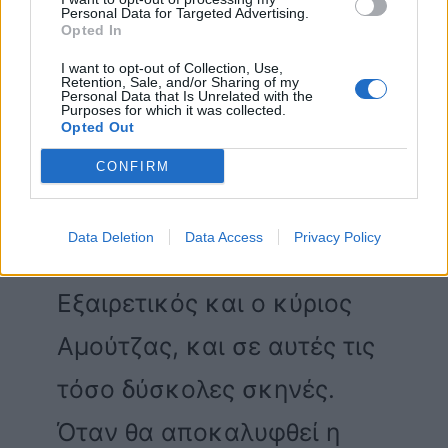
Personal Data for Targeted Advertising.
Opted In
Δόξα ρε Μαθιό! ΔΟΞΑ!
I want to opt-out of Collection, Use,
Retention, Sale, and/or Sharing of my
Personal Data that Is Unrelated with the
pic.twitter.com/3qjYUKhFmY
Purposes for which it was collected.
Opted Out
CONFIRM
— Ele ❤️‍🔥 (@Ele58317516)
July 13, 2023
Data Deletion
Data Access
Privacy Policy
Εξαιρετικός και ο κύριος
Αμούτζας, και σε αυτές τις
τόσο δύσκολες σκηνές.
Όταν θα αποκαλυφθεί η