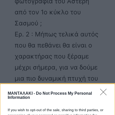
φωτογραφία του Αστέρη
από τον 1ο κύκλο του
Σασμού ;
Ερ. 2 : Μήπως τελικά αυτός
που θα πεθάνει θα είναι ο
χαρακτήρας που ξέραμε
μέχρι σήμερα, για να δούμε
μια πιο δυναμική πτυχή του
Αστέρη μετά την
ΜΑΝΤΑΛΑΚΙ -
Do Not Process My Personal
Information
αποκάλυψη;
Όπως κ να έχει ΚΑΛΟ
If you wish to opt-out of the sale, sharing to third parties, or