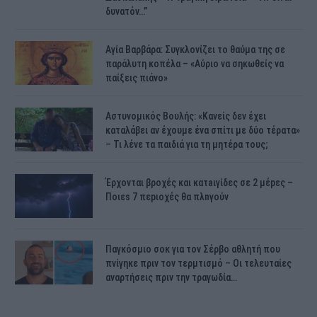
δυνατόν…”
Αγία Βαρβάρα: Συγκλονίζει το θαύμα της σε
παράλυτη κοπέλα – «Αύριο να σηκωθείς να
παίξεις πιάνο»
Αστυνομικός Bουλής: «Κανείς δεν έχει
καταλάβει αν έχουμε ένα σπίτι με δύο τέρατα»
– Τι λένε τα παιδιά για τη μητέρα τους;
Έρχονται βροχές και κατaιγίδες σε 2 μέpες –
Ποιεs 7 πεpιοχές θα πλnγούν
Παγκόσμιο σοκ για τον Σέρβο αθλητή που
πνίγηκε πριν τον τερμτισμό – Οι τελευταίες
αναρτήσεις πριν την τραγωδία…