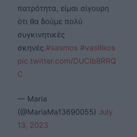
πατρότητα, είμαι σίγουρη
ότι θα δούμε πολύ
συγκινητικές
σκηνές.
#sasmos
#vasilikos
pic.twitter.com/DUClb8RRQ
C
— Maria
(@MariaMa13690055)
July
13, 2023