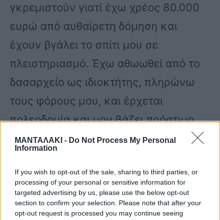
γκρεμιστούν γιατί έχω χρέος 80.000
ευρώ από αυθαίρετη δόμηση και
έχουν βγάλει το σπίτι μου σε
πλειστηριασμό. Έχω αθωωθεί από το
δασαρχείο ως ιδιοκτήτης, πληρώνω
τους φόρους μου, και έρχεται
πολεοδομία και μου βάζει πρόστιμο
επειδή είπαν πως ήταν δάσος. Δεν
ΜΑΝΤΑΛΑΚΙ -
Do Not Process My Personal
Information
έκλεψα κανέναν και με
If you wish to opt-out of the sale, sharing to third parties, or
αντιμετωπίζουν σαν κλέφτη.
processing of your personal or sensitive information for
targeted advertising by us, please use the below opt-out
section to confirm your selection. Please note that after your
Μου έχουν φτάσει τα χρέη μέχρι εδώ.
opt-out request is processed you may continue seeing