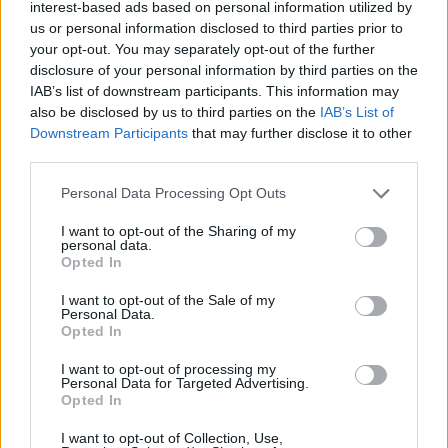
interest-based ads based on personal information utilized by
Γκρεμίστε τα τώρα και δώστε μου
us or personal information disclosed to third parties prior to
your opt-out. You may separately opt-out of the further
πίσω όσα έχω δώσει. Με
disclosure of your personal information by third parties on the
κοροϊδέψανε, έτρεχα στα δικαστήρια,
IAB’s list of downstream participants. This information may
also be disclosed by us to third parties on the
IAB’s List of
δεν έχω χρόνο, έχω το άγχος. Έχεις
Downstream Participants
that may further disclose it to other
third parties.
ένα όνειρο και έγινε εφιάλτης. Είμαι
Personal Data Processing Opt Outs
σε αδιέξοδο» ξέσπασε ο Σταμάτης
I want to opt-out of the Sharing of my
Γαρδέλης.
personal data.
Opted In
I want to opt-out of the Sale of my
Personal Data.
Δείτε το βίντεο – Όσα λέει ο
Opted In
Σταμάτης Γαρδέλης για το
I want to opt-out of processing my
Personal Data for Targeted Advertising.
Opted In
σπίτι του που έχει βγει σε
I want to opt-out of Collection, Use,