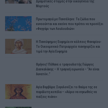
Δραματικές στιγμές στην οικογένειά της
Μυρτούς
Πρωτομαγιά με Πανσέληνο: Τα ζώδια που
ευνοούνται και εκείνο που πρέπει να προσέξει
«Φεγγάρι των Λουλουδιών»
H Πανεύφημος Ευφημία εν κόλποις Φαναρίου-
Το Οικουμενικό Πατριαρχείο πανηγυρίζει και
τιμά την Αγία Ευφημία
Θρήνος! Πέθανε ο τραγουδιστής Γιώργος
Δασκαλάκης – Η τραγική ειρωνεία – “Αν είναι
δυνατόν…”
Αγία Βαρβάρα: Συγκλονίζει το θαύμα της σε
παράλυτη κοπέλα – «Αύριο να σηκωθείς να
παίξεις πιάνο»