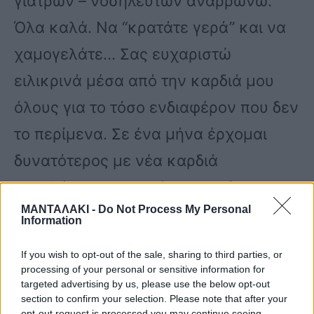
γιατρών – νοσηλευτών αναρρώνω.
Όλα καλά. Να “κρατάτε γερά” και να
χαμογελάτε… Σας ευχαριστώ
ειλικρινά μέσα από την καρδιά μου
όλους για το τόσο ενδιαφέρον που δεν
το περίμενα. Σε ένα μήνα έρχομαι
δυνατότερος με νέα καρδιά
μεγαλύτερη, καθαρή και γεμάτη
ΜΑΝΤΑΛΑΚΙ -
Do Not Process My Personal
αγάπη για όλους».
Information
If you wish to opt-out of the sale, sharing to third parties, or
processing of your personal or sensitive information for
targeted advertising by us, please use the below opt-out
section to confirm your selection. Please note that after your
opt-out request is processed you may continue seeing