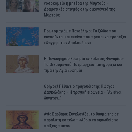
νοσοκομείο η μητέρα της Μυρτούς –
Δραματικές στιγμές στην οικογένειά της
Μυρτούς
Πρωτομαγιά με Πανσέληνο: Τα ζώδια που
ευνοούνται και εκείνο που πρέπει να προσέξει
«Φεγγάρι των Λουλουδιών»
H Πανεύφημος Ευφημία εν κόλποις Φαναρίου-
Το Οικουμενικό Πατριαρχείο πανηγυρίζει και
τιμά την Αγία Ευφημία
Θρήνος! Πέθανε ο τραγουδιστής Γιώργος
Δασκαλάκης – Η τραγική ειρωνεία – “Αν είναι
δυνατόν…”
Αγία Βαρβάρα: Συγκλονίζει το θαύμα της σε
παράλυτη κοπέλα – «Αύριο να σηκωθείς να
παίξεις πιάνο»