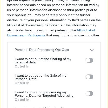
Τα σχόλια των φίλων του για ταχύτατη
interest-based ads based on personal information utilized by
ανάρρωση έπεσαν «βροχή».
us or personal information disclosed to third parties prior to
your opt-out. You may separately opt-out of the further
«Περαστικά φιλαράκι, γέρος και
disclosure of your personal information by third parties on the
IAB’s list of downstream participants. This information may
δυνατός να είσαι», «Περαστικά
also be disclosed by us to third parties on the
IAB’s List of
Downstream Participants
that may further disclose it to other
σιδερένιος. Καλή ανάρρωση φίλε
third parties.
μου», «Περαστικά», «Σιδερένιος
Personal Data Processing Opt Outs
Μάκη», «Τα εμπόδια και οι δυσκολίες
I want to opt-out of the Sharing of my
personal data.
είναι για τους δυνατούς και εσύ
Opted In
απέδειξες ότι είσαι αληθινός
I want to opt-out of the Sale of my
Personal Data.
μαχητής», «Να προσέχεις και σε
Opted In
περιμένουμε», είναι μόνο κάποια από
I want to opt-out of processing my
Personal Data for Targeted Advertising.
Opted In
τα συγκινητικά μηνύματα που έλαβε.