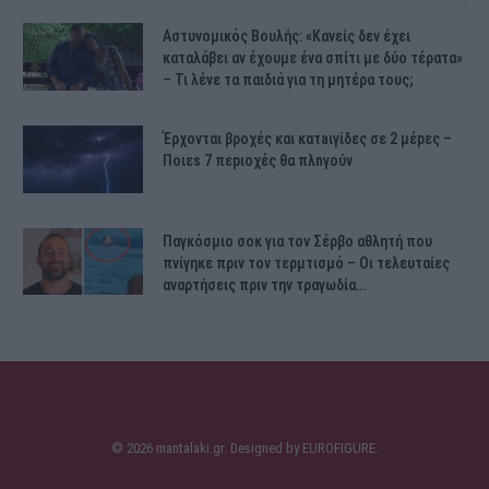
Αστυνομικός Bουλής: «Κανείς δεν έχει
καταλάβει αν έχουμε ένα σπίτι με δύο τέρατα»
– Τι λένε τα παιδιά για τη μητέρα τους;
Έρχονται βροχές και κατaιγίδες σε 2 μέpες –
Ποιεs 7 πεpιοχές θα πλnγούν
Παγκόσμιο σοκ για τον Σέρβο αθλητή που
πνίγηκε πριν τον τερμτισμό – Οι τελευταίες
αναρτήσεις πριν την τραγωδία…
© 2026 mantalaki.gr. Designed by
EUROFIGURE
.