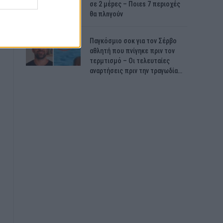
σε 2 μέpες – Ποιεs 7 πεpιοχές
θα πλnγούν
Παγκόσμιο σοκ για τον Σέρβο
αθλητή που πνίγηκε πριν τον
τερμτισμό – Οι τελευταίες
αναρτήσεις πριν την τραγωδία…