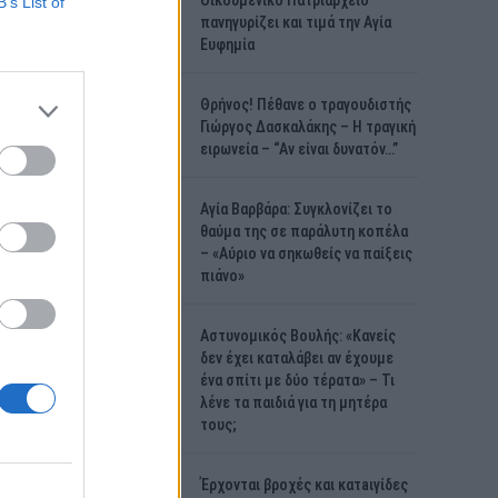
Οικουμενικό Πατριαρχείο
B’s List of
πανηγυρίζει και τιμά την Αγία
Ευφημία
Θρήνος! Πέθανε ο τραγουδιστής
Γιώργος Δασκαλάκης – Η τραγική
ειρωνεία – “Αν είναι δυνατόν…”
Αγία Βαρβάρα: Συγκλονίζει το
θαύμα της σε παράλυτη κοπέλα
– «Αύριο να σηκωθείς να παίξεις
πιάνο»
Αστυνομικός Bουλής: «Κανείς
δεν έχει καταλάβει αν έχουμε
ένα σπίτι με δύο τέρατα» – Τι
λένε τα παιδιά για τη μητέρα
τους;
Έρχονται βροχές και κατaιγίδες