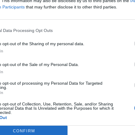
. This information may also be disclosed by us to third parties on the
IA
θηκε στο πλατό του “The 2night show”
Participants
that may further disclose it to other third parties.
 το σοβαρό πρόβλημα που πέρασε με
 να του στοιχίσει τη ζωή.
l Data Processing Opt Outs
o opt-out of the Sharing of my personal data.
ρη Γιώτη – Η αποκάλυψη στο The
In
o opt-out of the Sale of my Personal Data.
ό πολύ μικρός. Το πρόβλημα υγείας που
In
 αλλάζει. Εγώ ήμουν πολύ τυχερός και
to opt-out of processing my Personal Data for Targeted
ing.
μύτη. Ανέβασα πίεση 26 μεγάλη και 18
In
λογικά δεν θα έπρεπε. Δεν καπνίζω,
o opt-out of Collection, Use, Retention, Sale, and/or Sharing
ersonal Data that Is Unrelated with the Purposes for which it
lected.
ο. Και τώρα αθλούμαι! Ελάχιστες
Out
 η μύτη δύο ώρες στα ξαφνικά. Ήμουν
CONFIRM