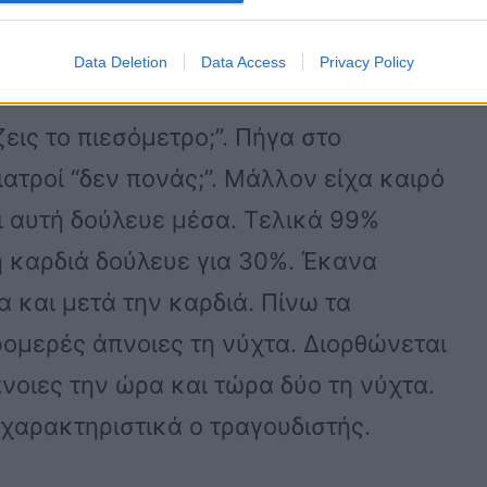
υρίζω Αθήνα και το επόμενο βράδυ μου
Data Deletion
Data Access
Privacy Policy
εις το πιεσόμετρο;”. Πήγα στο
ατροί “δεν πονάς;”. Μάλλον είχα καιρό
αι αυτή δούλευε μέσα. Τελικά 99%
 η καρδιά δούλευε για 30%. Έκανα
 και μετά την καρδιά. Πίνω τα
ομερές άπνοιες τη νύχτα. Διορθώνεται
οιες την ώρα και τώρα δύο τη νύχτα.
 χαρακτηριστικά ο τραγουδιστής.