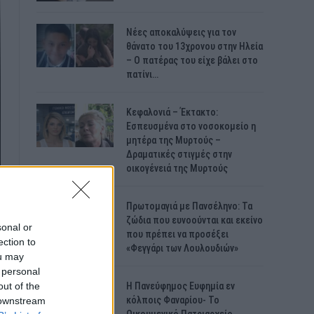
Νέες αποκαλύψεις για τον
θάνατο του 13χρονου στην Ηλεία
– Ο πατέρας του είχε βάλει στο
πατίνι…
Κεφαλονιά – Έκτακτο:
Εσπευσμένα στο νοσοκομείο η
μητέρα της Μυρτούς –
Δραματικές στιγμές στην
οικογένειά της Μυρτούς
Πρωτομαγιά με Πανσέληνο: Τα
ζώδια που ευνοούνται και εκείνο
sonal or
που πρέπει να προσέξει
ection to
«Φεγγάρι των Λουλουδιών»
ou may
 personal
out of the
H Πανεύφημος Ευφημία εν
κόλποις Φαναρίου- Το
 downstream