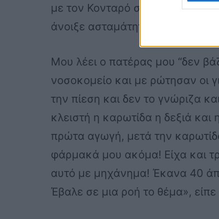
με τον Κονταρό στο Ρέθυμνο, γ
άνοιξε ασταμάτητα η μύτη.
Μου λέει ο πατέρας μου “δεν βάζ
νοσοκομείο και με ρώτησαν οι γι
την πίεση και δεν το γνώριζα κ
κλειστή η καρωτίδα η δεξιά και
πρώτα αγωγή, μετά την καρωτίδα
φάρμακά μου ακόμα! Είχα και τρ
αυτό με μηχάνημα! Έκανα 40 άπν
Έβαλε σε μια ροή το θέμα», είπε