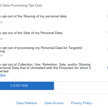
1, «όταν έφυγε η Καρολάιν για να
l Data Processing Opt Outs
ης δίναμε από 700 ευρώ ο καθένας για
o opt-out of the Sharing of my personal data.
ιδί παντρεύτηκε και έμεινε μαζί με τον
In
 αποφάσισε να της δίνει 250 ευρώ,
o opt-out of the Sale of my Personal Data.
In
αντρεμένη να έχει μία ανεξαρτησία.
to opt-out of processing my Personal Data for Targeted
ing.
In
 ο πιλότος έπαιρνε όλα αυτά τα
o opt-out of Collection, Use, Retention, Sale, and/or Sharing
 έστω και ένα καφέ του ζητούσε
ersonal Data that Is Unrelated with the Purposes for which it
lected.
.
Out
CONFIRM
ίνει μόνη, παρά μόνο μία στο τόσο με
την πήγαινε και την έφερνε ταξί φίλου
Data Deletion
Data Access
Privacy Policy