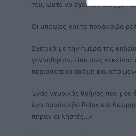
του, ώστε να έχει τον έλεγχο» εί
Οι υποψίες και το πανάκριβο ρο
Σχετικά με την ημέρα της κηδεία
γεννήθηκαν, είπε πως «εκείνος 
περισσότερο ακόμη και από μένα
Ένας νευρικός θρήνος που μου 
ένα πανάκριβο Rolex και θεώρη
πήραν οι ληστές…»