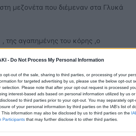
α στη μεζονέτα που διέμεναν στα Γλυκά
, της αγαπημένης του κόρης ,ο
ΚΙ -
Do Not Process My Personal Information
ήταν τιμή να τράβαγα εγώ τον μοχλό.»
to opt-out of the sale, sharing to third parties, or processing of your per
formation for targeted advertising by us, please use the below opt-out s
r selection. Please note that after your opt-out request is processed y
eing interest-based ads based on personal information utilized by us or
τη συμπεριφορά του συζυγοκτόνου
disclosed to third parties prior to your opt-out. You may separately opt-
υ , αλλά και πώς ενισχύθηκαν οι
losure of your personal information by third parties on the IAB’s list of
. This information may also be disclosed by us to third parties on the
IA
λικά και ο δολοφόνος του παιδιού του.
Participants
that may further disclose it to other third parties.