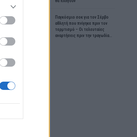
θα πλnγούν
Παγκόσμιο σοκ για τον Σέρβο
αθλητή που πνίγηκε πριν τον
τερμτισμό – Οι τελευταίες
αναρτήσεις πριν την τραγωδία…