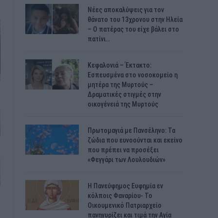
Νέες αποκαλύψεις για τον
θάνατο του 13χρονου στην Ηλεία
– Ο πατέρας του είχε βάλει στο
πατίνι…
Κεφαλονιά – Έκτακτο:
Εσπευσμένα στο νοσοκομείο η
μητέρα της Μυρτούς –
Δραματικές στιγμές στην
οικογένειά της Μυρτούς
Πρωτομαγιά με Πανσέληνο: Τα
ζώδια που ευνοούνται και εκείνο
που πρέπει να προσέξει
«Φεγγάρι των Λουλουδιών»
H Πανεύφημος Ευφημία εν
κόλποις Φαναρίου- Το
Οικουμενικό Πατριαρχείο
πανηγυρίζει και τιμά την Αγία