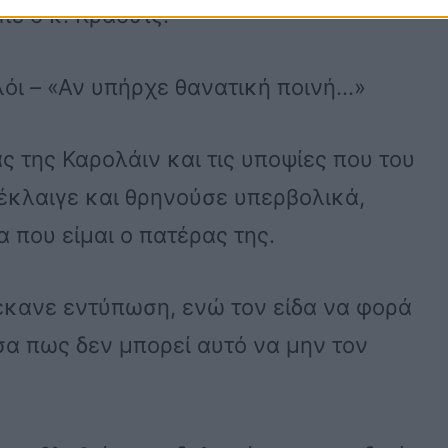
πε ο κ. Κράουτς.
λόι – «Αν υπήρχε θανατική ποινή…»
ς της Καρολάιν και τις υποψίες που του
έκλαιγε και θρηνούσε υπερβολικά,
 που είμαι ο πατέρας της.
έκανε εντύπωση, ενώ τον είδα να φορά
σα πως δεν μπορεί αυτό να μην τον