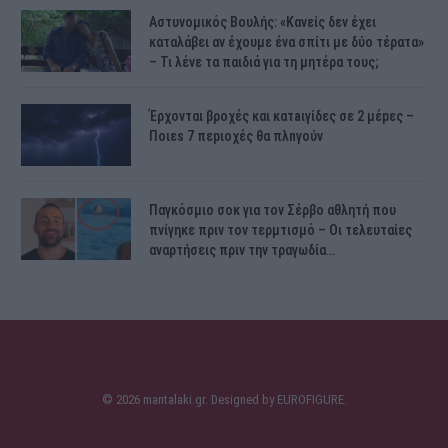
Αστυνομικός Bουλής: «Κανείς δεν έχει
καταλάβει αν έχουμε ένα σπίτι με δύο τέρατα»
– Τι λένε τα παιδιά για τη μητέρα τους;
Έρχονται βροχές και κατaιγίδες σε 2 μέpες –
Ποιεs 7 πεpιοχές θα πλnγούν
Παγκόσμιο σοκ για τον Σέρβο αθλητή που
πνίγηκε πριν τον τερμτισμό – Οι τελευταίες
αναρτήσεις πριν την τραγωδία…
© 2026 mantalaki.gr. Designed by
EUROFIGURE
.