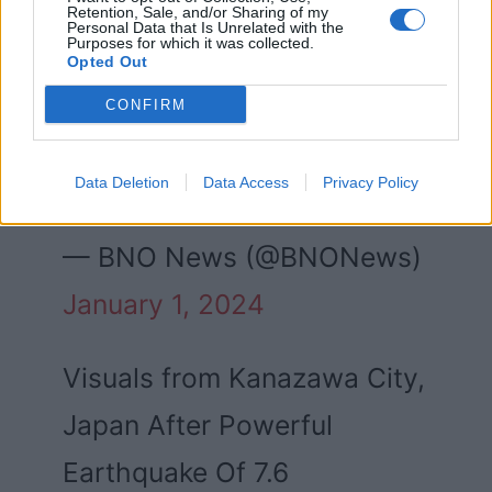
Retention, Sale, and/or Sharing of my
moment western Japan was
Personal Data that Is Unrelated with the
Purposes for which it was collected.
Opted Out
hit by a 7.6-magnitude
CONFIRM
earthquake
pic.twitter.com/1ZemLCLUtz
Data Deletion
Data Access
Privacy Policy
— BNO News (@BNONews)
January 1, 2024
Visuals from Kanazawa City,
Japan After Powerful
Earthquake Of 7.6