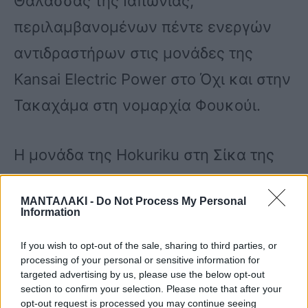
Θάλασσας της Ιαπωνίας,
περιλαμβανομένων πέντε ενεργών
αντιδραστήρων στις μονάδες της
Kansai Electric Power στο Όχι και στην
Τακαχάμα στη νομαρχία Φουκούι.
Η μονάδα της Hokuriku στη Σίκα της
Ισικάουα, που ήταν πιο κοντά στο
ΜΑΝΤΑΛΑΚΙ -
Do Not Process My Personal
επίκεντρο του σεισμού, είχε ήδη
Information
διακόψει τη λειτουργία των δύο
If you wish to opt-out of the sale, sharing to third parties, or
αντιδραστήρων της πριν από τον
processing of your personal or sensitive information for
targeted advertising by us, please use the below opt-out
σεισμό για τακτική επιθεώρηση και
section to confirm your selection. Please note that after your
opt-out request is processed you may continue seeing