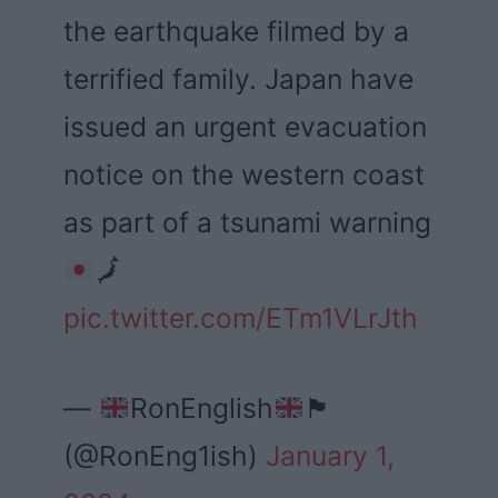
the earthquake filmed by a
terrified family. Japan have
issued an urgent evacuation
notice on the western coast
as part of a tsunami warning
🗾
pic.twitter.com/ETm1VLrJth
—
RonEnglish
🏴󠁧󠁢󠁥󠁮󠁧󠁿
(@RonEng1ish)
January 1,