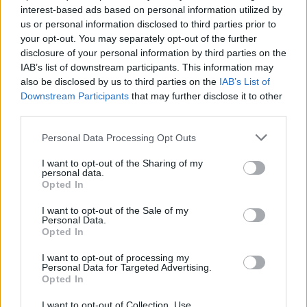
δεν είχε επίπτωση από τον σεισμό,
interest-based ads based on personal information utilized by
us or personal information disclosed to third parties prior to
ανέφερε η υπηρεσία.
your opt-out. You may separately opt-out of the further
disclosure of your personal information by third parties on the
IAB’s list of downstream participants. This information may
Ισχυρότατος σεισμός και τσουνάμι
also be disclosed by us to third parties on the
IAB’s List of
Downstream Participants
that may further disclose it to other
έπληξαν τη βορειοανατολική Ιαπωνία
third parties.
στις 11 Μαρτίου 2011, προκαλώντας
Personal Data Processing Opt Outs
τον θάνατο σχεδόν 20.000 ανθρώπων,
I want to opt-out of the Sharing of my
personal data.
προκαλώντας μεγάλες καταστροφές
Opted In
σε πόλεις και πυρηνικές τήξεις στη
I want to opt-out of the Sale of my
Personal Data.
Φουκουσίμα.
Opted In
I want to opt-out of processing my
Personal Data for Targeted Advertising.
Opted In
Train passenger captures
I want to opt-out of Collection, Use,