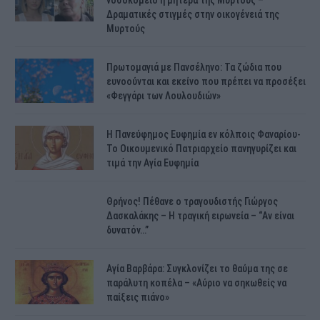
νοσοκομείο η μητέρα της Μυρτούς –
Δραματικές στιγμές στην οικογένειά της
Μυρτούς
Πρωτομαγιά με Πανσέληνο: Τα ζώδια που
ευνοούνται και εκείνο που πρέπει να προσέξει
«Φεγγάρι των Λουλουδιών»
H Πανεύφημος Ευφημία εν κόλποις Φαναρίου-
Το Οικουμενικό Πατριαρχείο πανηγυρίζει και
τιμά την Αγία Ευφημία
Θρήνος! Πέθανε ο τραγουδιστής Γιώργος
Δασκαλάκης – Η τραγική ειρωνεία – “Αν είναι
δυνατόν…”
Αγία Βαρβάρα: Συγκλονίζει το θαύμα της σε
παράλυτη κοπέλα – «Αύριο να σηκωθείς να
παίξεις πιάνο»