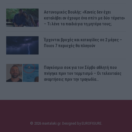
Αστυνομικός Bουλής: «Κανείς δεν έχει
καταλάβει αν έχουμε ένα σπίτι με δύο τέρατα»
– Τι λένε τα παιδιά για τη μητέρα τους;
Έρχονται βροχές και κατaιγίδες σε 2 μέpες –
Ποιεs 7 πεpιοχές θα πλnγούν
Παγκόσμιο σοκ για τον Σέρβο αθλητή που
πνίγηκε πριν τον τερμτισμό – Οι τελευταίες
αναρτήσεις πριν την τραγωδία…
© 2026 mantalaki.gr. Designed by
EUROFIGURE
.