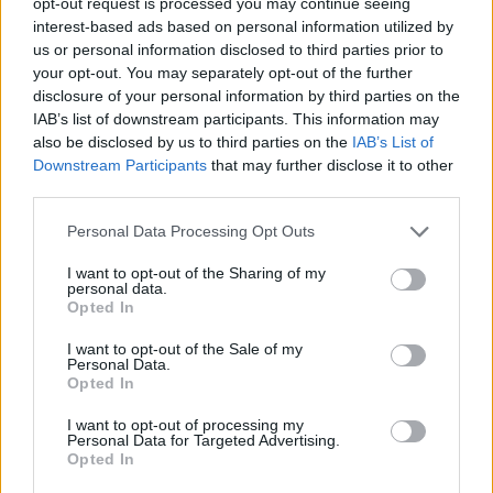
opt-out request is processed you may continue seeing
interest-based ads based on personal information utilized by
us or personal information disclosed to third parties prior to
Επιπλέον επιρρίπτει ευθύνες και στον
your opt-out. You may separately opt-out of the further
disclosure of your personal information by third parties on the
σταθμάρχη των Νέων Πόρων, που ναι
IAB’s list of downstream participants. This information may
also be disclosed by us to third parties on the
IAB’s List of
μεν. όπως λέει, είδε στον πίνακα
Downstream Participants
that may further disclose it to other
third parties.
διαχείρισης κυκλοφορίας ότι τα δύο
Personal Data Processing Opt Outs
τρένα κινούνται στην ίδια γραμμή και
I want to opt-out of the Sharing of my
το ανέφερε, ωστόσο δεν σήμανε
personal data.
Opted In
συναγερμό για να καταλάβει το λάθος
I want to opt-out of the Sale of my
του ο 59χρονος σταθμάρχης της
Personal Data.
Opted In
Λάρισας.
I want to opt-out of processing my
Personal Data for Targeted Advertising.
Opted In