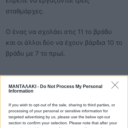
έπρεπε να εργάζονται τρεις
σταθμάρχες.
Ο ένας να σχολάει στις 11 το βράδυ
και οι άλλοι δύο να έχουν βάρδια 10 το
βράδυ με 7 το πρωί.
ΜΑΝΤΑΛΑΚΙ -
Do Not Process My Personal
Information
Ο εμπειρότερος, σύμφωνα με τον ίδιο,
δεν ήταν στη θέση του, χωρίς την
If you wish to opt-out of the sale, sharing to third parties, or
processing of your personal or sensitive information for
άδειά του, κι έτσι ο 59χρονος έμεινε
targeted advertising by us, please use the below opt-out
section to confirm your selection. Please note that after your
μόνος του.