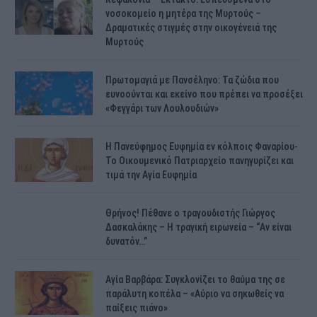
νοσοκομείο η μητέρα της Μυρτούς –
Δραματικές στιγμές στην οικογένειά της
Μυρτούς
Πρωτομαγιά με Πανσέληνο: Τα ζώδια που
ευνοούνται και εκείνο που πρέπει να προσέξει
«Φεγγάρι των Λουλουδιών»
H Πανεύφημος Ευφημία εν κόλποις Φαναρίου-
Το Οικουμενικό Πατριαρχείο πανηγυρίζει και
τιμά την Αγία Ευφημία
Θρήνος! Πέθανε ο τραγουδιστής Γιώργος
Δασκαλάκης – Η τραγική ειρωνεία – “Αν είναι
δυνατόν…”
Αγία Βαρβάρα: Συγκλονίζει το θαύμα της σε
παράλυτη κοπέλα – «Αύριο να σηκωθείς να
παίξεις πιάνο»