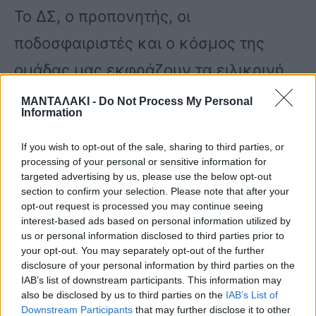
Το ΔΣ, ο προπονητής, οι
ποδοσφαιριστές και ο κόσμος της
ομάδας μας εκφράζουν τα ειλικρινή
τους συλλυπητήρια στην οικογένεια
ΜΑΝΤΑΛΑΚΙ -
Do Not Process My Personal
Information
του Ιορδάνη αλλά και των υπόλοιπων
αθώων ψυχών που έφυγαν τόσο άδικα
If you wish to opt-out of the sale, sharing to third parties, or
processing of your personal or sensitive information for
και πρόωρα…»
targeted advertising by us, please use the below opt-out
section to confirm your selection. Please note that after your
opt-out request is processed you may continue seeing
interest-based ads based on personal information utilized by
us or personal information disclosed to third parties prior to
your opt-out. You may separately opt-out of the further
disclosure of your personal information by third parties on the
IAB’s list of downstream participants. This information may
also be disclosed by us to third parties on the
IAB’s List of
Downstream Participants
that may further disclose it to other