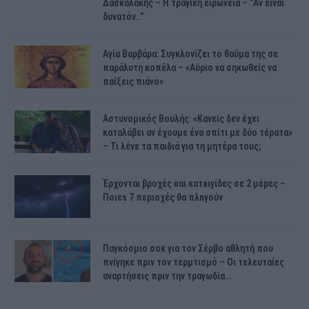
Δασκαλάκης – Η τραγική ειρωνεία – “Αν είναι
δυνατόν…”
Αγία Βαρβάρα: Συγκλονίζει το θαύμα της σε
παράλυτη κοπέλα – «Αύριο να σηκωθείς να
παίξεις πιάνο»
Αστυνομικός Bουλής: «Κανείς δεν έχει
καταλάβει αν έχουμε ένα σπίτι με δύο τέρατα»
– Τι λένε τα παιδιά για τη μητέρα τους;
Έρχονται βροχές και κατaιγίδες σε 2 μέpες –
Ποιεs 7 πεpιοχές θα πλnγούν
Παγκόσμιο σοκ για τον Σέρβο αθλητή που
πνίγηκε πριν τον τερμτισμό – Οι τελευταίες
αναρτήσεις πριν την τραγωδία…