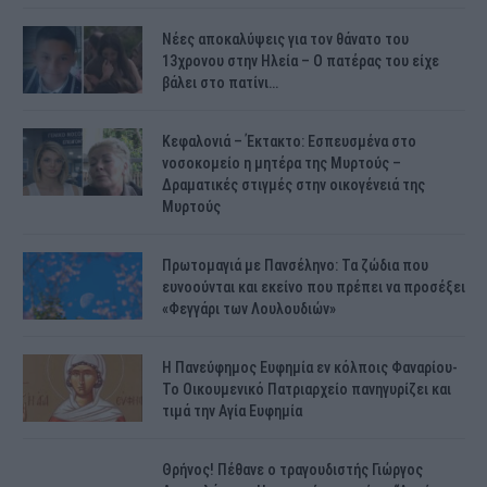
Νέες αποκαλύψεις για τον θάνατο του
13χρονου στην Ηλεία – Ο πατέρας του είχε
βάλει στο πατίνι…
Κεφαλονιά – Έκτακτο: Εσπευσμένα στο
νοσοκομείο η μητέρα της Μυρτούς –
Δραματικές στιγμές στην οικογένειά της
Μυρτούς
Πρωτομαγιά με Πανσέληνο: Τα ζώδια που
ευνοούνται και εκείνο που πρέπει να προσέξει
«Φεγγάρι των Λουλουδιών»
H Πανεύφημος Ευφημία εν κόλποις Φαναρίου-
Το Οικουμενικό Πατριαρχείο πανηγυρίζει και
τιμά την Αγία Ευφημία
Θρήνος! Πέθανε ο τραγουδιστής Γιώργος