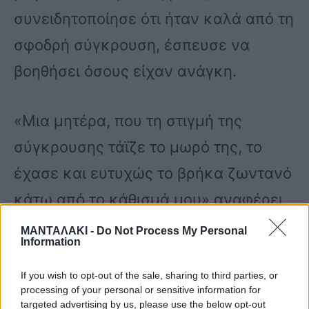
συνειδητοποίησε ότι ήταν καλά από τη
σφοδρή σύγκρουση, έσπευσε να
βοηθήσει όσους είχαν ανάγκη.
«Μια μητέρα, που τη στιγμή της
σύγκρουσης τάϊζε το μωρό της, το
έχασε και ευτυχώς το βρήκα ζωντανό
κάτω από το κάθισμά μου» αναφέρει.
ΜΑΝΤΑΛΑΚΙ -
Do Not Process My Personal
Information
Η κατάσταση στο βαγόνι ήταν
αποπνικτική λόγω των καπνών.
If you wish to opt-out of the sale, sharing to third parties, or
processing of your personal or sensitive information for
targeted advertising by us, please use the below opt-out