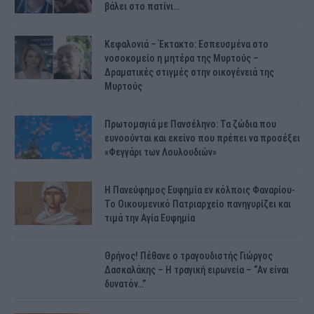
βάλει στο πατίνι…
Κεφαλονιά – Έκτακτο: Εσπευσμένα στο
νοσοκομείο η μητέρα της Μυρτούς –
Δραματικές στιγμές στην οικογένειά της
Μυρτούς
Πρωτομαγιά με Πανσέληνο: Τα ζώδια που
ευνοούνται και εκείνο που πρέπει να προσέξει
«Φεγγάρι των Λουλουδιών»
H Πανεύφημος Ευφημία εν κόλποις Φαναρίου-
Το Οικουμενικό Πατριαρχείο πανηγυρίζει και
τιμά την Αγία Ευφημία
Θρήνος! Πέθανε ο τραγουδιστής Γιώργος
Δασκαλάκης – Η τραγική ειρωνεία – “Αν είναι
δυνατόν…”