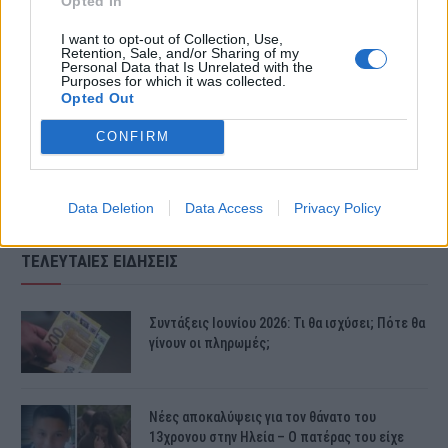
Opted In
σημειώνοντας ότι η εικόνα των
I want to opt-out of Collection, Use,
Retention, Sale, and/or Sharing of my
νεκρών και οι κραυγές δεν θα φύγουν
Personal Data that Is Unrelated with the
Purposes for which it was collected.
Opted Out
από τη μνήμη του.
CONFIRM
Data Deletion
Data Access
Privacy Policy
ΤΕΛΕΥΤΑΙΕΣ ΕΙΔΗΣΕΙΣ
Συντάξεις Ιουνίου 2026: Τι θα ισχύσει; Πότε θα
γίνουν οι πληρωμές;
Νέες αποκαλύψεις για τον θάνατο του
13χρονου στην Ηλεία – Ο πατέρας του είχε