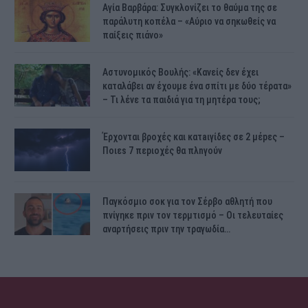
Αγία Βαρβάρα: Συγκλονίζει το θαύμα της σε
παράλυτη κοπέλα – «Αύριο να σηκωθείς να
παίξεις πιάνο»
Αστυνομικός Bουλής: «Κανείς δεν έχει
καταλάβει αν έχουμε ένα σπίτι με δύο τέρατα»
– Τι λένε τα παιδιά για τη μητέρα τους;
Έρχονται βροχές και κατaιγίδες σε 2 μέpες –
Ποιεs 7 πεpιοχές θα πλnγούν
Παγκόσμιο σοκ για τον Σέρβο αθλητή που
πνίγηκε πριν τον τερμτισμό – Οι τελευταίες
αναρτήσεις πριν την τραγωδία…