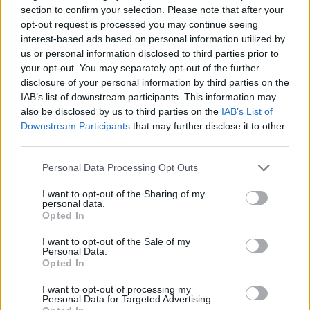
section to confirm your selection. Please note that after your
Ο Μιχάλης, αφού κατάφερε να βγάλει
opt-out request is processed you may continue seeing
interest-based ads based on personal information utilized by
από το βαγόνι τη μητέρα και το μωρό
us or personal information disclosed to third parties prior to
από ένα σπασμένο τζάμι, επέστρεψε
your opt-out. You may separately opt-out of the further
disclosure of your personal information by third parties on the
και κατάφερε να απεγκλωβίσει μία
IAB’s list of downstream participants. This information may
also be disclosed by us to third parties on the
IAB’s List of
ακόμα κοπέλα που οι λαμαρίνες είχαν
Downstream Participants
that may further disclose it to other
third parties.
σκεπάσει το μισό της σώμα, μαζί με το
Personal Data Processing Opt Outs
αγόρι της που εκλιπαρούσε για
I want to opt-out of the Sharing of my
βοήθεια.
personal data.
Opted In
I want to opt-out of the Sale of my
«Όταν βγήκα έξω και είδα την εικόνα
Personal Data.
Opted In
τότε κατάλαβα το μέγεθος της
I want to opt-out of processing my
Personal Data for Targeted Advertising.
καταστροφής» είπε χαρακτηριστικά,