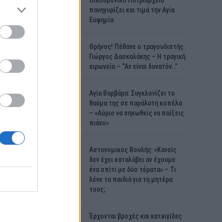
Οικουμενικό Πατριαρχείο
πανηγυρίζει και τιμά την Αγία
Ευφημία
Θρήνος! Πέθανε ο τραγουδιστής
Γιώργος Δασκαλάκης – Η τραγική
ειρωνεία – “Αν είναι δυνατόν…”
Αγία Βαρβάρα: Συγκλονίζει το
θαύμα της σε παράλυτη κοπέλα
– «Αύριο να σηκωθείς να παίξεις
πιάνο»
Αστυνομικός Bουλής: «Κανείς
δεν έχει καταλάβει αν έχουμε
ένα σπίτι με δύο τέρατα» – Τι
λένε τα παιδιά για τη μητέρα
τους;
Έρχονται βροχές και κατaιγίδες