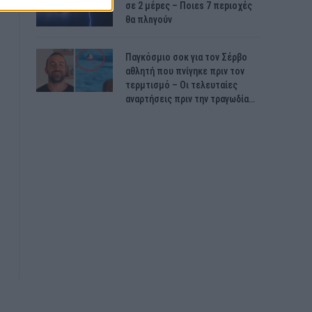
σε 2 μέpες – Ποιεs 7 πεpιοχές
θα πλnγούν
Παγκόσμιο σοκ για τον Σέρβο
αθλητή που πνίγηκε πριν τον
τερμτισμό – Οι τελευταίες
αναρτήσεις πριν την τραγωδία…