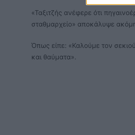
«Ταξιτζής ανέφερε ότι πηγαινο
σταθμαρχείο» αποκάλυψε ακόμ
Όπως είπε: «Καλούμε τον σεκιού
και θαύματα».