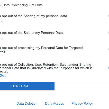
ρος του πολυτραυματία ,που ακόμη
l Data Processing Opt Outs
ύγκρουση των τρένων στα Τέμπη ,
o opt-out of the Sharing of my personal data.
πή “Σούπερ Κατερίνα”.
In
o opt-out of the Sale of my Personal Data.
σε σε περαιτέρω αποκαλύψεις στον
In
όπο που ασκούσε το προσωπικό ,τα
to opt-out of processing my Personal Data for Targeted
ing.
In
ο Λάρισας.
o opt-out of Collection, Use, Retention, Sale, and/or Sharing
ersonal Data that Is Unrelated with the Purposes for which it
lected.
ήταν σουρωμένοι” μου είπαν» ανέφερε ο
Out
CONFIRM
Data Deletion
Data Access
Privacy Policy