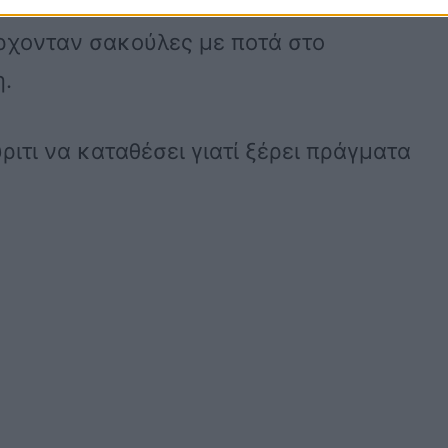
έρχονταν σακούλες με ποτά στο
η.
ριτι να καταθέσει γιατί ξέρει πράγματα