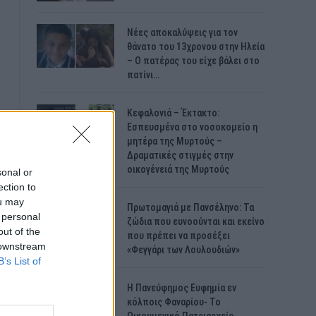
Νέες αποκαλύψεις για τον
θάνατο του 13χρονου στην Ηλεία
– Ο πατέρας του είχε βάλει στο
πατίνι…
Κεφαλονιά – Έκτακτο:
Εσπευσμένα στο νοσοκομείο η
μητέρα της Μυρτούς –
Δραματικές στιγμές στην
οικογένειά της Μυρτούς
sonal or
ection to
ou may
Πρωτομαγιά με Πανσέληνο: Τα
 personal
ζώδια που ευνοούνται και εκείνο
out of the
που πρέπει να προσέξει
 downstream
«Φεγγάρι των Λουλουδιών»
B’s List of
H Πανεύφημος Ευφημία εν
κόλποις Φαναρίου- Το