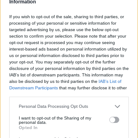
Information
έστω και κάτι από το παιδί μου για να
If you wish to opt-out of the sale, sharing to third parties, or
το θάψω και να το τιμήσω” και εκείνοι
processing of your personal or sensitive information for
targeted advertising by us, please use the below opt-out
μου έλεγαν ότι το παιδί μου ”ίσως να
section to confirm your selection. Please note that after your
opt-out request is processed you may continue seeing
υπάρχει από τη μέση και πάνω”. Όταν
interest-based ads based on personal information utilized by
άνοιξα το φέρετρό του, το παιδί μου
us or personal information disclosed to third parties prior to
your opt-out. You may separately opt-out of the further
ήταν ακέραιο, ούτε καμένος, ούτε
disclosure of your personal information by third parties on the
IAB’s list of downstream participants. This information may
ακρωτηριασμένος, είχε μόνο
also be disclosed by us to third parties on the
IAB’s List of
Downstream Participants
that may further disclose it to other
μερικούς μώλωπες στο σώμα του.
third parties.
Μαζί με την παπαδιά και τα υπόλοιπα
Personal Data Processing Opt Outs
παιδιά πλύναμε το νεκρό σώμα του
I want to opt-out of the Sharing of my
personal data.
Κυπριανού και τις πληγές του»
Opted In