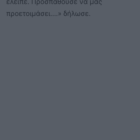
έλειπε. Προσπαθούσε να μας
προετοιμάσει….» δήλωσε.