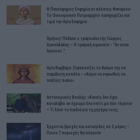
H Πανεύφημος Ευφημία εν κόλποις Φαναρίου-
Το Οικουμενικό Πατριαρχείο πανηγυρίζει και
τιμά την Αγία Ευφημία
Θρήνος! Πέθανε ο τραγουδιστής Γιώργος
Δασκαλάκης – Η τραγική ειρωνεία – “Αν είναι
δυνατόν…”
Αγία Βαρβάρα: Συγκλονίζει το θαύμα της σε
παράλυτη κοπέλα – «Αύριο να σηκωθείς να
παίξεις πιάνο»
Αστυνομικός Bουλής: «Κανείς δεν έχει
καταλάβει αν έχουμε ένα σπίτι με δύο τέρατα»
– Τι λένε τα παιδιά για τη μητέρα τους;
Έρχονται βροχές και κατaιγίδες σε 2 μέpες –
Ποιεs 7 πεpιοχές θα πλnγούν