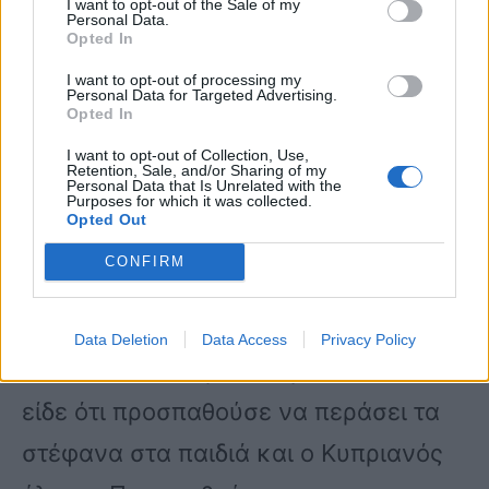
ανέφερε ο πατέρας του Κυπριανού.
I want to opt-out of the Sale of my
Personal Data.
Opted In
Ο πατέρας του 23χρονου κλείνοντας
I want to opt-out of processing my
Personal Data for Targeted Advertising.
Opted In
μίλησε για το«προφητικό» όνειρο που
I want to opt-out of Collection, Use,
είχε δει ο επίσης ιερέας – παππούς
Retention, Sale, and/or Sharing of my
Personal Data that Is Unrelated with the
του Κυπριανού. «Ο πατέρας μου και
Purposes for which it was collected.
Opted Out
παππούς του Κυπριανού είναι και
CONFIRM
εκείνος ιερέας και όταν του
ανακοινώσαμε την απόφαση του
Data Deletion
Data Access
Privacy Policy
παιδιού να παντρευτεί, μας είπε πως
είδε ότι προσπαθούσε να περάσει τα
στέφανα στα παιδιά και ο Κυπριανός