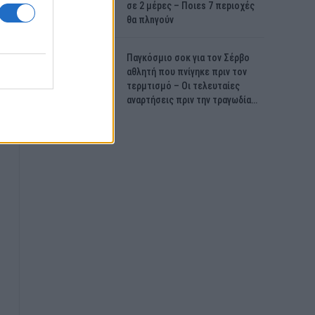
σε 2 μέpες – Ποιεs 7 πεpιοχές
θα πλnγούν
Παγκόσμιο σοκ για τον Σέρβο
αθλητή που πνίγηκε πριν τον
τερμτισμό – Οι τελευταίες
αναρτήσεις πριν την τραγωδία…