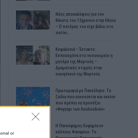
Νέες αποκαλύψεις για τον
θάνατο του 13χρονου στην Ηλεία
– Ο πατέρας του είχε βάλει στο
πατίνι…
Κεφαλονιά – Έκτακτο:
Εσπευσμένα στο νοσοκομείο η
μητέρα της Μυρτούς –
Δραματικές στιγμές στην
οικογένειά της Μυρτούς
Πρωτομαγιά με Πανσέληνο: Τα
ζώδια που ευνοούνται και εκείνο
που πρέπει να προσέξει
«Φεγγάρι των Λουλουδιών»
H Πανεύφημος Ευφημία εν
κόλποις Φαναρίου- Το
sonal or