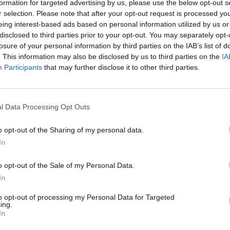
formation for targeted advertising by us, please use the below opt-out s
ι η ιστορία επιβίωσης των τεσσάρων
r selection. Please note that after your opt-out request is processed y
α που επί σαράντα ημέρες
eing interest-based ads based on personal information utilized by us or
disclosed to third parties prior to your opt-out. You may separately opt-
ούγκλα του Αμαζονίου μετά την πτώση
losure of your personal information by third parties on the IAB’s list of
. This information may also be disclosed by us to third parties on the
IA
βαιναν.
Participants
that may further disclose it to other third parties.
τα τέσσερα αδέλφια που σώθηκαν
l Data Processing Opt Outs
ερών στην κολομβιανή ζούγκλα
o opt-out of the Sharing of my personal data.
σοκομείο της Μπογκοτά, ενώ η
In
o opt-out of the Sale of my Personal Data.
In
 Πρόεδρος της χώρας Γκουστάβο Πέτρο
to opt-out of processing my Personal Data for Targeted
ing.
In
οντά, τους μίλησε, τους προσέφερε