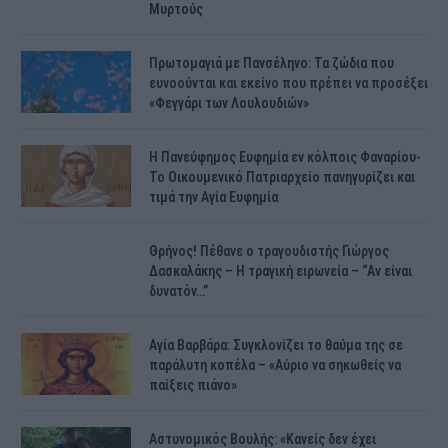
Μυρτούς
Πρωτομαγιά με Πανσέληνο: Τα ζώδια που
ευνοούνται και εκείνο που πρέπει να προσέξει
«Φεγγάρι των Λουλουδιών»
H Πανεύφημος Ευφημία εν κόλποις Φαναρίου-
Το Οικουμενικό Πατριαρχείο πανηγυρίζει και
τιμά την Αγία Ευφημία
Θρήνος! Πέθανε ο τραγουδιστής Γιώργος
Δασκαλάκης – Η τραγική ειρωνεία – “Αν είναι
δυνατόν…”
Αγία Βαρβάρα: Συγκλονίζει το θαύμα της σε
παράλυτη κοπέλα – «Αύριο να σηκωθείς να
παίξεις πιάνο»
Αστυνομικός Bουλής: «Κανείς δεν έχει