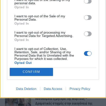
personal data.
Opted In
I want to opt-out of the Sale of my
Personal Data.
Opted In
I want to opt-out of processing my
ΤΕΛΕΥΤΑΙΕΣ ΕΙΔΗΣΕΙΣ
Personal Data for Targeted Advertising.
Opted In
I want to opt-out of Collection, Use,
Συντάξεις Ιουνίου 2026: Τι θα ισχύσει; Πότε θα
Retention, Sale, and/or Sharing of my
γίνουν οι πληρωμές;
Personal Data that Is Unrelated with the
Purposes for which it was collected.
Opted Out
Νέες αποκαλύψεις για τον θάνατο του
CONFIRM
13χρονου στην Ηλεία – Ο πατέρας του είχε
βάλει στο πατίνι…
Data Deletion
Data Access
Privacy Policy
Κεφαλονιά – Έκτακτο: Εσπευσμένα στο
νοσοκομείο η μητέρα της Μυρτούς –
Δραματικές στιγμές στην οικογένειά της