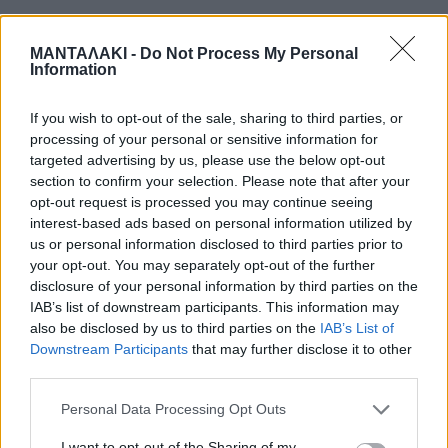
περιοχή,φαίνεται μια λάμψη,που
ΜΑΝΤΑΛΑΚΙ -
Do Not Process My Personal
συνοδεύεται από μεγάλη
Information
έκρηξη,γεγονός που καταδεικνύει τη
If you wish to opt-out of the sale, sharing to third parties, or
σφοδρότητα της σύγκρουσης.
processing of your personal or sensitive information for
targeted advertising by us, please use the below opt-out
section to confirm your selection. Please note that after your
opt-out request is processed you may continue seeing
Αυτό είχε ως αποτέλεσμα,να ξεσπάσει
interest-based ads based on personal information utilized by
φωτιά στα δύο πρώτα βαγόνια και να
us or personal information disclosed to third parties prior to
your opt-out. You may separately opt-out of the further
χαθούν τόσες ανθρώπινες ζωές.
disclosure of your personal information by third parties on the
IAB’s list of downstream participants. This information may
also be disclosed by us to third parties on the
IAB’s List of
Downstream Participants
that may further disclose it to other
third parties.
Personal Data Processing Opt Outs
I want to opt-out of the Sharing of my