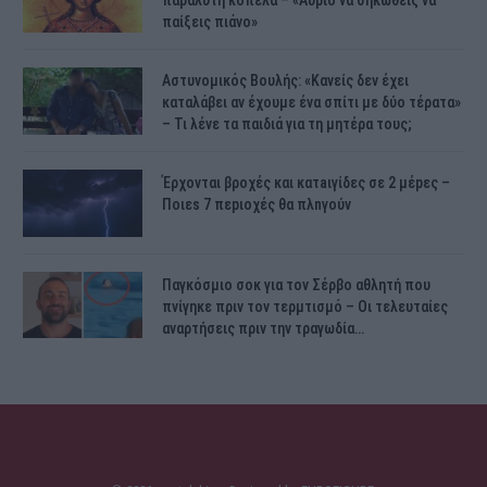
παίξεις πιάνο»
Αστυνομικός Bουλής: «Κανείς δεν έχει
καταλάβει αν έχουμε ένα σπίτι με δύο τέρατα»
– Τι λένε τα παιδιά για τη μητέρα τους;
Έρχονται βροχές και κατaιγίδες σε 2 μέpες –
Ποιεs 7 πεpιοχές θα πλnγούν
Παγκόσμιο σοκ για τον Σέρβο αθλητή που
πνίγηκε πριν τον τερμτισμό – Οι τελευταίες
αναρτήσεις πριν την τραγωδία…