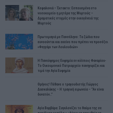
Κεφαλονιά – Έκτακτο: Εσπευσμένα στο
νοσοκομείο η μητέρα της Μυρτούς –
Δραματικές στιγμές στην οικογένειά της
Μυρτούς
Πρωτομαγιά με Πανσέληνο: Τα ζώδια που
ευνοούνται και εκείνο που πρέπει να προσέξει
«Φεγγάρι των Λουλουδιών»
H Πανεύφημος Ευφημία εν κόλποις Φαναρίου-
Το Οικουμενικό Πατριαρχείο πανηγυρίζει και
τιμά την Αγία Ευφημία
Θρήνος! Πέθανε ο τραγουδιστής Γιώργος
Δασκαλάκης – Η τραγική ειρωνεία – “Αν είναι
δυνατόν…”
Αγία Βαρβάρα: Συγκλονίζει το θαύμα της σε
παράλυτη κοπέλα – «Αύριο να σηκωθείς να