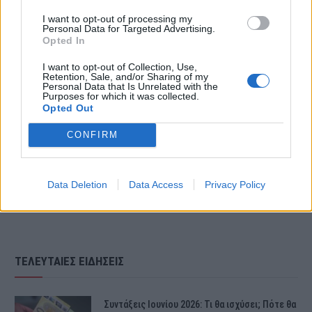
Δυτικής Μάνης, όταν ΙΧ όχημα που
I want to opt-out of processing my
Personal Data for Targeted Advertising.
Opted In
οδηγούσε 52χρονος βρετανός
I want to opt-out of Collection, Use,
υπήκοος, με κατεύθυνση προς
Retention, Sale, and/or Sharing of my
Personal Data that Is Unrelated with the
Αρεόπολη, μπήκε στο αντίθετο ρεύμα
Purposes for which it was collected.
Opted Out
και συγκρούστηκε με μηχανή που
CONFIRM
οδηγούσε 42χρονος.
Data Deletion
Data Access
Privacy Policy
ΤΕΛΕΥΤΑΙΕΣ ΕΙΔΗΣΕΙΣ
Συντάξεις Ιουνίου 2026: Τι θα ισχύσει; Πότε θα