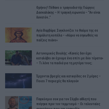
Θρήνος! Πέθανε ο τραγουδιστής Γιώργος
Δασκαλάκης – Η τραγική ειρωνεία – “Αν είναι
δυνατόν…”
Αγία Βαρβάρα: Συγκλονίζει το θαύμα της σε
παράλυτη κοπέλα – «Αύριο να σηκωθείς να
παίξεις πιάνο»
Αστυνομικός Bουλής: «Κανείς δεν έχει
καταλάβει αν έχουμε ένα σπίτι με δύο τέρατα»
– Τι λένε τα παιδιά για τη μητέρα τους;
Έρχονται βροχές και κατaιγίδες σε 2 μέpες –
Ποιεs 7 πεpιοχές θα πλnγούν
Παγκόσμιο σοκ για τον Σέρβο αθλητή που
πνίγηκε πριν τον τερμτισμό – Οι τελευταίες
αναρτήσεις πριν την τραγωδία…