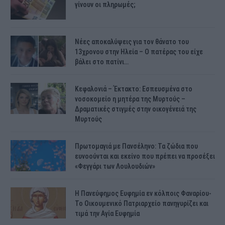
γίνουν οι πληρωμές;
Νέες αποκαλύψεις για τον θάνατο του
13χρονου στην Ηλεία – Ο πατέρας του είχε
βάλει στο πατίνι…
Κεφαλονιά – Έκτακτο: Εσπευσμένα στο
νοσοκομείο η μητέρα της Μυρτούς –
Δραματικές στιγμές στην οικογένειά της
Μυρτούς
Πρωτομαγιά με Πανσέληνο: Τα ζώδια που
ευνοούνται και εκείνο που πρέπει να προσέξει
«Φεγγάρι των Λουλουδιών»
H Πανεύφημος Ευφημία εν κόλποις Φαναρίου-
Το Οικουμενικό Πατριαρχείο πανηγυρίζει και
τιμά την Αγία Ευφημία