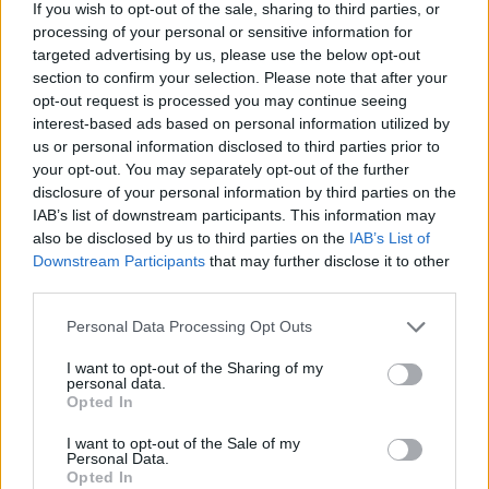
If you wish to opt-out of the sale, sharing to third parties, or
οποίες συνέβη το σοκαριστικό αυτό
processing of your personal or sensitive information for
targeted advertising by us, please use the below opt-out
τροχαίο δυστύχημα διερευνά το Α.Τ.
section to confirm your selection. Please note that after your
opt-out request is processed you may continue seeing
Δυτικής Μάνης.
interest-based ads based on personal information utilized by
us or personal information disclosed to third parties prior to
your opt-out. You may separately opt-out of the further
disclosure of your personal information by third parties on the
IAB’s list of downstream participants. This information may
also be disclosed by us to third parties on the
IAB’s List of
Downstream Participants
that may further disclose it to other
Συνελήφθη ο 52χρονος οδηγός του
third parties.
αυτοκινήτου
Personal Data Processing Opt Outs
Σύμφωνα με την Αστυνομία, το
I want to opt-out of the Sharing of my
personal data.
θανατηφόρο δυστύχημα συνέβη στο
Opted In
27ο χλμ της επαρχιακής οδού, στο
I want to opt-out of the Sale of my
Personal Data.
ύψος του Δ.Δ. Προσηλίου του δήμου
Opted In