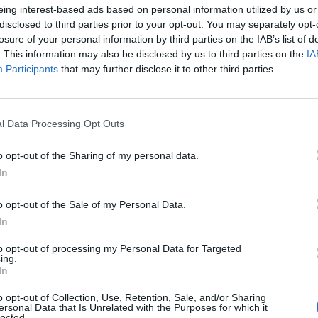
πισε στη ζωή της, μίλησε η Χρύσα Ρώπα,
eing interest-based ads based on personal information utilized by us or
disclosed to third parties prior to your opt-out. You may separately opt-
νώ δεν παρέλειψε να αναφερθει και
losure of your personal information by third parties on the IAB’s list of
. This information may also be disclosed by us to third parties on the
IA
 πρώην συζύγου της, Θανάση Λάλα,
Participants
that may further disclose it to other third parties.
ΡΤ.
l Data Processing Opt Outs
ο μυαλό και την ψυχή μου.
o opt-out of the Sharing of my personal data.
παιδί και στη συνέχεια την απέφυγα.
In
ιστώ είναι η ψυχολογική βία. Ήμουν
o opt-out of the Sale of my Personal Data.
λλά πράγματα μαζεμένα μέσα μου»,
In
to opt-out of processing my Personal Data for Targeted
ing.
In
ου το σώμα: στήθος, κοιλιά, κεφάλι.
o opt-out of Collection, Use, Retention, Sale, and/or Sharing
ersonal Data that Is Unrelated with the Purposes for which it
lected.