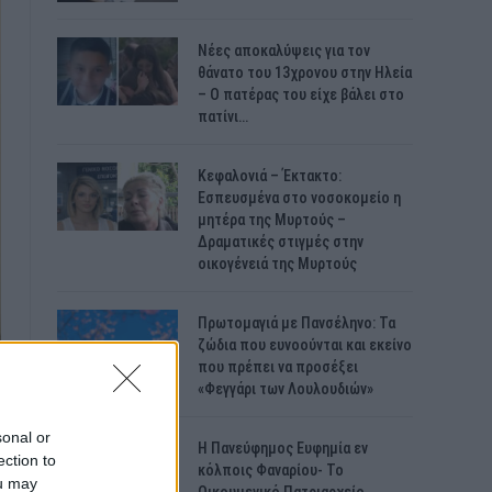
Νέες αποκαλύψεις για τον
θάνατο του 13χρονου στην Ηλεία
– Ο πατέρας του είχε βάλει στο
πατίνι…
Κεφαλονιά – Έκτακτο:
Εσπευσμένα στο νοσοκομείο η
μητέρα της Μυρτούς –
Δραματικές στιγμές στην
οικογένειά της Μυρτούς
Πρωτομαγιά με Πανσέληνο: Τα
ζώδια που ευνοούνται και εκείνο
που πρέπει να προσέξει
«Φεγγάρι των Λουλουδιών»
sonal or
H Πανεύφημος Ευφημία εν
ection to
κόλποις Φαναρίου- Το
ou may