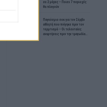
σε 2 μέpες – Ποιεs 7 πεpιοχές
θα πλnγούν
Παγκόσμιο σοκ για τον Σέρβο
αθλητή που πνίγηκε πριν τον
τερμτισμό – Οι τελευταίες
αναρτήσεις πριν την τραγωδία…