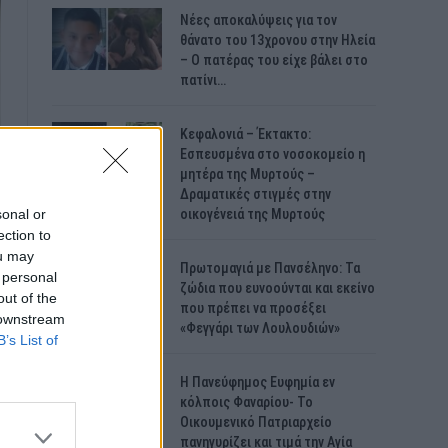
Νέες αποκαλύψεις για τον
θάνατο του 13χρονου στην Ηλεία
– Ο πατέρας του είχε βάλει στο
πατίνι…
Κεφαλονιά – Έκτακτο:
Εσπευσμένα στο νοσοκομείο η
μητέρα της Μυρτούς –
Δραματικές στιγμές στην
sonal or
οικογένειά της Μυρτούς
ection to
ou may
Πρωτομαγιά με Πανσέληνο: Τα
 personal
ζώδια που ευνοούνται και εκείνο
out of the
που πρέπει να προσέξει
 downstream
«Φεγγάρι των Λουλουδιών»
B’s List of
H Πανεύφημος Ευφημία εν
κόλποις Φαναρίου- Το
Οικουμενικό Πατριαρχείο
πανηγυρίζει και τιμά την Αγία