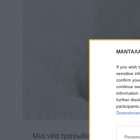
ΜΑΝΤΑΛΑ
If you wish 
sensitive in
confirm you
continue se
information 
further disc
participants
Downstream 
Μια νέα τραγωδία , έρχεται να 
Persona