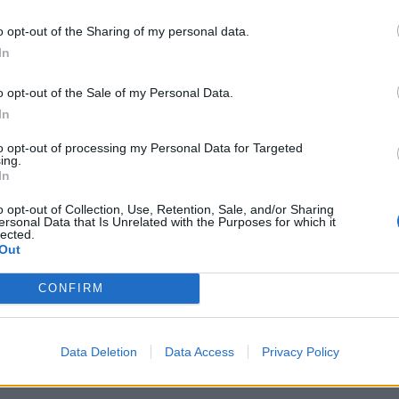
ν , βρέθηκε νεκρό , το πρωί της
o opt-out of the Sharing of my personal data.
 μητέρας του και τον παππού του, που
In
ναν.
o opt-out of the Sale of my Personal Data.
In
to opt-out of processing my Personal Data for Targeted
ing.
In
o opt-out of Collection, Use, Retention, Sale, and/or Sharing
φημερίδας «Πελοπόννησος», προ
ersonal Data that Is Unrelated with the Purposes for which it
lected.
υργική επέμβαση στην καρδιά. Η σορός
Out
κή υπηρεσία Πατρών, προκειμένου να
CONFIRM
, για να διαπιστωθούν τα ακριβή αίτια
Data Deletion
Data Access
Privacy Policy