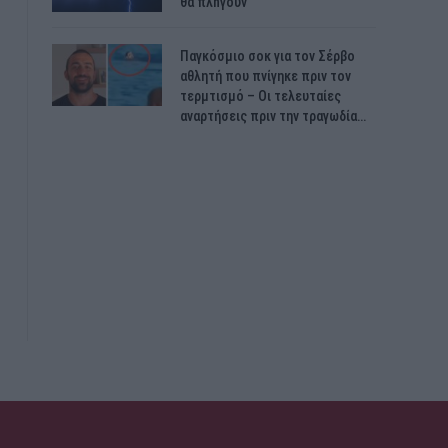
θα πλnγούν
Παγκόσμιο σοκ για τον Σέρβο
αθλητή που πνίγηκε πριν τον
τερμτισμό – Οι τελευταίες
αναρτήσεις πριν την τραγωδία…