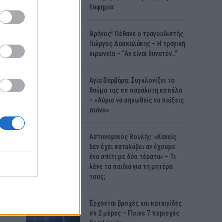
Ευφημία
Θρήνος! Πέθανε ο τραγουδιστής
Γιώργος Δασκαλάκης – Η τραγική
ειρωνεία – “Αν είναι δυνατόν…”
Αγία Βαρβάρα: Συγκλονίζει το
θαύμα της σε παράλυτη κοπέλα
– «Αύριο να σηκωθείς να παίξεις
πιάνο»
Αστυνομικός Bουλής: «Κανείς
δεν έχει καταλάβει αν έχουμε
ένα σπίτι με δύο τέρατα» – Τι
λένε τα παιδιά για τη μητέρα
τους;
Έρχονται βροχές και κατaιγίδες
σε 2 μέpες – Ποιεs 7 πεpιοχές