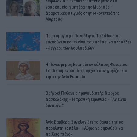
Κεφαλονιά – Έκτακτο: Εσπευσμένα στο
νοσοκομείο η μητέρα της Μυρτούς –
Δραματικές στιγμές στην οικογένειά της
Μυρτούς
Πρωτομαγιά με Πανσέληνο: Τα ζώδια που
ευνοούνται και εκείνο που πρέπει να προσέξει
«Φεγγάρι των Λουλουδιών»
H Πανεύφημος Ευφημία εν κόλποις Φαναρίου-
Το Οικουμενικό Πατριαρχείο πανηγυρίζει και
τιμά την Αγία Ευφημία
Θρήνος! Πέθανε ο τραγουδιστής Γιώργος
Δασκαλάκης – Η τραγική ειρωνεία – “Αν είναι
δυνατόν…”
Αγία Βαρβάρα: Συγκλονίζει το θαύμα της σε
παράλυτη κοπέλα – «Αύριο να σηκωθείς να
παίξεις πιάνο»