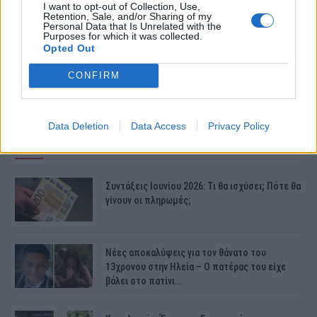
μπορώντας πολλές φορές να κρατηθεί
I want to opt-out of Collection, Use,
Retention, Sale, and/or Sharing of my
Personal Data that Is Unrelated with the
όρθια στα πόδια της.
Purposes for which it was collected.
Opted Out
CONFIRM
Data Deletion
Data Access
Privacy Policy
ΤΕΛΕΥΤΑΙΕΣ ΕΙΔΗΣΕΙΣ
Συντάξεις Ιουνίου 2026: Τι θα ισχύσει; Πότε θα
γίνουν οι πληρωμές;
Νέες αποκαλύψεις για τον θάνατο του
13χρονου στην Ηλεία – Ο πατέρας του είχε
βάλει στο πατίνι…