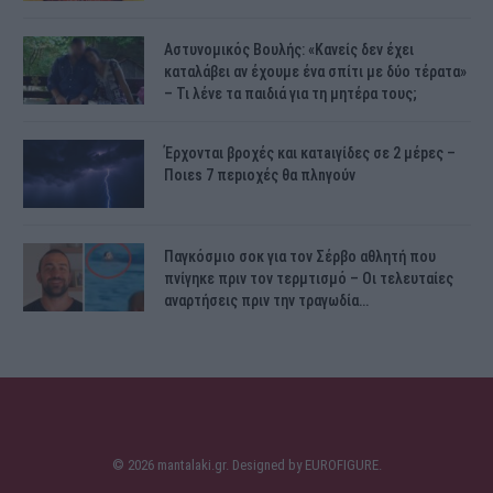
Αστυνομικός Bουλής: «Κανείς δεν έχει
καταλάβει αν έχουμε ένα σπίτι με δύο τέρατα»
– Τι λένε τα παιδιά για τη μητέρα τους;
Έρχονται βροχές και κατaιγίδες σε 2 μέpες –
Ποιεs 7 πεpιοχές θα πλnγούν
Παγκόσμιο σοκ για τον Σέρβο αθλητή που
πνίγηκε πριν τον τερμτισμό – Οι τελευταίες
αναρτήσεις πριν την τραγωδία…
© 2026 mantalaki.gr. Designed by
EUROFIGURE
.