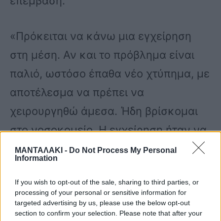
επέμβαση.
«Πρόκειται να κάνω μια εγχείρηση
στη μέση. Αν και το πρόβλημα είναι
παλιό, ωστόσο έπαθα νέο χτύπημα, με
αποτέλεσμα να πρέπει να
χειρουργηθώ άμεσα. Ήδη βρίσκομαι
στο νοσοκομείο. Η εγχείρηση ήταν να
γίνει χθες, όμως λόγω επισκληριδίου
ΜΑΝΤΑΛΑΚΙ -
Do Not Process My Personal
Information
θα γίνει αύριο» ανέφερε η Νόρα
If you wish to opt-out of the sale, sharing to third parties, or
Βαλσάμη.
processing of your personal or sensitive information for
targeted advertising by us, please use the below opt-out
section to confirm your selection. Please note that after your