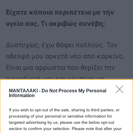
Είχατε κάποια περιπέτεια µε την
υγεία σας. Τι ακριβώς συνέβη;
∆υστυχώς, έχω θάψει πολλούς. Τον
αδελφό µου αρκετά νέο από καρκίνο.
Είναι µια αρρώστια που θερίζει την
οικογένειά µου και κόντεψε να
θερίσει και εµένα, αλλά τη γλύτωσα.
ΜΑΝΤΑΛΑΚΙ -
Do Not Process My Personal
Information
Πέρασα ένα καρκινάκι και εγώ στον
If you wish to opt-out of the sale, sharing to third parties, or
πνεύµονα πριν από τρία χρόνια.
processing of your personal or sensitive information for
targeted advertising by us, please use the below opt-out
Εφυγα για έναν µήνα, πήγα, έκανα
section to confirm your selection. Please note that after your