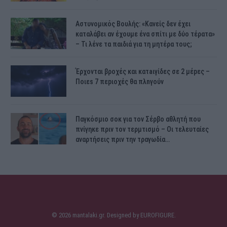
Αστυνομικός Bουλής: «Κανείς δεν έχει
καταλάβει αν έχουμε ένα σπίτι με δύο τέρατα»
– Τι λένε τα παιδιά για τη μητέρα τους;
Έρχονται βροχές και κατaιγίδες σε 2 μέpες –
Ποιεs 7 πεpιοχές θα πλnγούν
Παγκόσμιο σοκ για τον Σέρβο αθλητή που
πνίγηκε πριν τον τερμτισμό – Οι τελευταίες
αναρτήσεις πριν την τραγωδία…
© 2026 mantalaki.gr. Designed by
EUROFIGURE
.