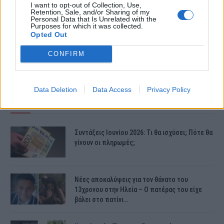
καµπανάκι για το πόσο µάταια είναι
I want to opt-out of Collection, Use,
Retention, Sale, and/or Sharing of my
Personal Data that Is Unrelated with the
όλα.
Purposes for which it was collected.
Opted Out
CONFIRM
Data Deletion
Data Access
Privacy Policy
ΤΕΛΕΥΤΑΙΕΣ ΕΙΔΗΣΕΙΣ
Συντάξεις Ιουνίου 2026: Τι θα ισχύσει; Πότε θα
γίνουν οι πληρωμές;
Νέες αποκαλύψεις για τον θάνατο του
13χρονου στην Ηλεία – Ο πατέρας του είχε
βάλει στο πατίνι…