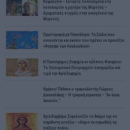
Κεφαλονιά – Έκτακτο: Εσπευσμένα στο
νοσοκομείο η μητέρα της Μυρτούς –
Δραματικές στιγμές στην οικογένειά της
Μυρτούς
Πρωτομαγιά με Πανσέληνο: Τα ζώδια που
ευνοούνται και εκείνο που πρέπει να προσέξει
«Φεγγάρι των Λουλουδιών»
H Πανεύφημος Ευφημία εν κόλποις Φαναρίου-
Το Οικουμενικό Πατριαρχείο πανηγυρίζει και
τιμά την Αγία Ευφημία
Θρήνος! Πέθανε ο τραγουδιστής Γιώργος
Δασκαλάκης – Η τραγική ειρωνεία – “Αν είναι
δυνατόν…”
Αγία Βαρβάρα: Συγκλονίζει το θαύμα της σε
παράλυτη κοπέλα – «Αύριο να σηκωθείς να
παίξεις πιάνο»