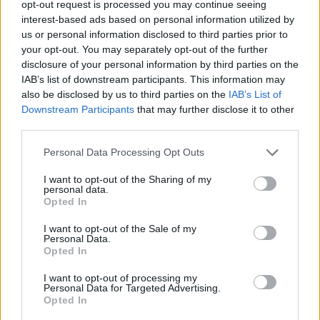
την εγχείρηση και γύρισα. Το πρόλαβα
opt-out request is processed you may continue seeing
interest-based ads based on personal information utilized by
στην αρχή του. Είναι όλα καλά.
us or personal information disclosed to third parties prior to
your opt-out. You may separately opt-out of the further
disclosure of your personal information by third parties on the
IAB’s list of downstream participants. This information may
Φοβηθήκατε για τη ζωή σας;
also be disclosed by us to third parties on the
IAB’s List of
Downstream Participants
that may further disclose it to other
third parties.
Πάρα πολύ. Οταν πήρα την αξονική
Personal Data Processing Opt Outs
στα χέρια µου και διάβασα ότι ένας
I want to opt-out of the Sharing of my
όζος χρήζει περαιτέρω διερεύνησης,
personal data.
Opted In
µου κόπηκαν τα πόδια. Εγώ την
I want to opt-out of the Sale of my
Personal Data.
αγαπάω τη ζωή µου πάρα πολύ. Εχω
Opted In
περάσει µια πολύ ευτυχισµένη ζωή.
I want to opt-out of processing my
Personal Data for Targeted Advertising.
Αυτό ήταν ένα χτύπηµα και ένα
Opted In