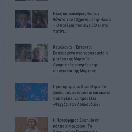
Νέες αποκαλύψεις για τον
θάνατο του 13χρονου στην Ηλεία
– Ο πατέρας του είχε βάλει στο
πατίνι…
Κεφαλονιά – Έκτακτο:
Εσπευσμένα στο νοσοκομείο η
μητέρα της Μυρτούς –
Δραματικές στιγμές στην
οικογένειά της Μυρτούς
Πρωτομαγιά με Πανσέληνο: Τα
ζώδια που ευνοούνται και εκείνο
που πρέπει να προσέξει
«Φεγγάρι των Λουλουδιών»
H Πανεύφημος Ευφημία εν
κόλποις Φαναρίου- Το