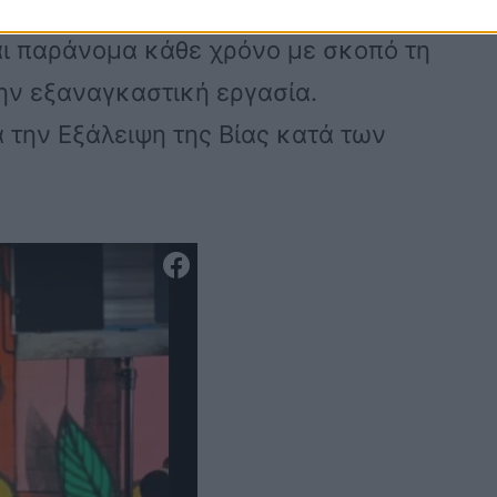
 στον κόσμο, κυρίως γυναίκες και
νται παράνομα κάθε χρόνο με σκοπό τη
ην εξαναγκαστική εργασία.
 την Εξάλειψη της Βίας κατά των