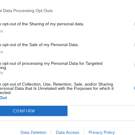
ις γυναίκες, συμπεριλαμβανομένων των
l Data Processing Opt Outs
εξαναγκασμό ή την αυθαίρετη στέρηση
τει στην δημόσια είτε στην ιδιωτική
o opt-out of the Sharing of my personal data.
In
o opt-out of the Sale of my Personal Data.
In
to opt-out of processing my Personal Data for Targeted
ing.
In
 στη ζωή της θα αντιμετωπίσει
o opt-out of Collection, Use, Retention, Sale, and/or Sharing
ersonal Data that Is Unrelated with the Purposes for which it
λική βία από τον σύντροφό της.
lected.
Out
α βιασμού ή απόπειρας βιασμού
CONFIRM
Ευρωπαϊκής Ένωσης έχει αναφέρει
ενόχλησης στο χώρο εργασίας
Data Deletion
Data Access
Privacy Policy