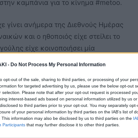
στην καμπάνια για το κίνημα #metoo.
χε γίνει ανήμερα της Διεθνούς Ημέρας
αικών και ο ηθοποιός είχε στείλει το
γούλης είχε κοινοποιήσει μία
ι το παρακάτω μήνυμα:
ΚΙ -
Do Not Process My Personal Information
to opt-out of the sale, sharing to third parties, or processing of your per
 μία επαίσχυντη παραβίαση των
formation for targeted advertising by us, please use the below opt-out s
κάνει διαχωρισμό μεταξύ συνόρων,
r selection. Please note that after your opt-out request is processed y
eing interest-based ads based on personal information utilized by us or
βία κατά των γυναικών” περιλαμβάνει
disclosed to third parties prior to your opt-out. You may separately opt-
losure of your personal information by third parties on the IAB’s list of
 στο φύλο και έχει ως αποτέλεσμα ή
. This information may also be disclosed by us to third parties on the
IA
Participants
that may further disclose it to other third parties.
εσμα, την σωματική, σεξουαλική ή