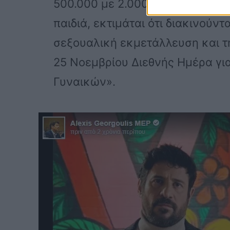
500.000 με 2.000.000 άνθρωποι
παιδιά, εκτιμάται ότι διακινού
σεξουαλική εκμετάλλευση και τ
25 Νοεμβρίου Διεθνής Ημέρα για
Γυναικών».