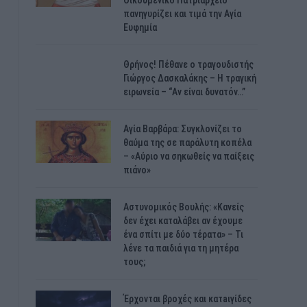
Οικουμενικό Πατριαρχείο
πανηγυρίζει και τιμά την Αγία
Ευφημία
Θρήνος! Πέθανε ο τραγουδιστής
Γιώργος Δασκαλάκης – Η τραγική
ειρωνεία – “Αν είναι δυνατόν…”
Αγία Βαρβάρα: Συγκλονίζει το
θαύμα της σε παράλυτη κοπέλα
– «Αύριο να σηκωθείς να παίξεις
πιάνο»
Αστυνομικός Bουλής: «Κανείς
δεν έχει καταλάβει αν έχουμε
ένα σπίτι με δύο τέρατα» – Τι
λένε τα παιδιά για τη μητέρα
τους;
Έρχονται βροχές και κατaιγίδες