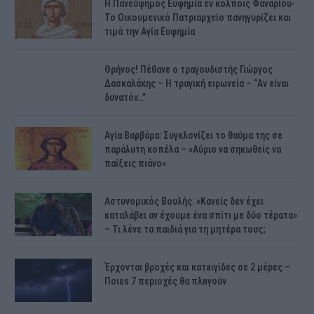
H Πανεύφημος Ευφημία εν κόλποις Φαναρίου-
Το Οικουμενικό Πατριαρχείο πανηγυρίζει και
τιμά την Αγία Ευφημία
Θρήνος! Πέθανε ο τραγουδιστής Γιώργος
Δασκαλάκης – Η τραγική ειρωνεία – “Αν είναι
δυνατόν…”
Αγία Βαρβάρα: Συγκλονίζει το θαύμα της σε
παράλυτη κοπέλα – «Αύριο να σηκωθείς να
παίξεις πιάνο»
Αστυνομικός Bουλής: «Κανείς δεν έχει
καταλάβει αν έχουμε ένα σπίτι με δύο τέρατα»
– Τι λένε τα παιδιά για τη μητέρα τους;
Έρχονται βροχές και κατaιγίδες σε 2 μέpες –
Ποιεs 7 πεpιοχές θα πλnγούν