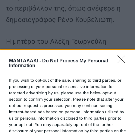
το περιβάλλον της, όπως ανέφερε η
δημοσιογράφος Ρένα Κουβελιώτη.
Η μητέρα του Αλέξη Γεωργούλη
δήλωσε:
ΜΑΝΤΑΛΑΚΙ -
Do Not Process My Personal
Information
If you wish to opt-out of the sale, sharing to third parties, or
processing of your personal or sensitive information for
targeted advertising by us, please use the below opt-out
«Δεν ξέρω εγώ παιδί μου τίποτα να
section to confirm your selection. Please note that after your
opt-out request is processed you may continue seeing
σου πω. Τι να σου μιλήσω. Εγώ το
interest-based ads based on personal information utilized by
παιδί μου το ξέρω. Από εκεί και πέρα,
us or personal information disclosed to third parties prior to
your opt-out. You may separately opt-out of the further
ό,τι γίνει, θα φανεί μετά τις εκλογές.
disclosure of your personal information by third parties on the