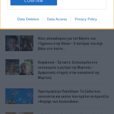
CONFIRM
Συντάξεις Ιουνίου 2026: Τι θα ισχύσει; Πότε θα
Data Deletion
Data Access
Privacy Policy
γίνουν οι πληρωμές;
Νέες αποκαλύψεις για τον θάνατο του
13χρονου στην Ηλεία – Ο πατέρας του είχε
βάλει στο πατίνι…
Κεφαλονιά – Έκτακτο: Εσπευσμένα στο
νοσοκομείο η μητέρα της Μυρτούς –
Δραματικές στιγμές στην οικογένειά της
Μυρτούς
Πρωτομαγιά με Πανσέληνο: Τα ζώδια που
ευνοούνται και εκείνο που πρέπει να προσέξει
«Φεγγάρι των Λουλουδιών»