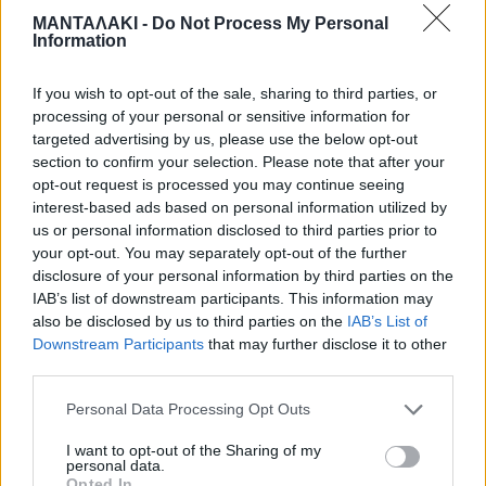
ΜΑΝΤΑΛΑΚΙ -
Do Not Process My Personal
καταστήματος , που βρίσκεται στην
Information
οδό Βενιζέλου, στο κέντρο της πόλης.
If you wish to opt-out of the sale, sharing to third parties, or
processing of your personal or sensitive information for
targeted advertising by us, please use the below opt-out
Στο σημείο έσπευσε ασθενοφόρο του
section to confirm your selection. Please note that after your
opt-out request is processed you may continue seeing
ΕΚΑΒ μεταφέροντάς το στο
interest-based ads based on personal information utilized by
us or personal information disclosed to third parties prior to
εφημερεύον Πανεπιστημιακό
your opt-out. You may separately opt-out of the further
disclosure of your personal information by third parties on the
Νοσοκομείο Λάρισας για τις πρώτες
IAB’s list of downstream participants. This information may
βοήθειες, καθώς τραυματίστηκε στο
also be disclosed by us to third parties on the
IAB’s List of
Downstream Participants
that may further disclose it to other
κεφάλι.
third parties.
Personal Data Processing Opt Outs
I want to opt-out of the Sharing of my
personal data.
Opted In