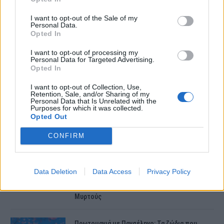
I want to opt-out of the Sale of my
Personal Data.
Opted In
ΤΕΛΕΥΤΑΙΕΣ ΕΙΔΗΣΕΙΣ
I want to opt-out of processing my
Personal Data for Targeted Advertising.
Opted In
Συντάξεις Ιουνίου 2026: Τι θα ισχύσει; Πότε θα
γίνουν οι πληρωμές;
I want to opt-out of Collection, Use,
Retention, Sale, and/or Sharing of my
Personal Data that Is Unrelated with the
Purposes for which it was collected.
Opted Out
Νέες αποκαλύψεις για τον θάνατο του
13χρονου στην Ηλεία – Ο πατέρας του είχε
CONFIRM
βάλει στο πατίνι…
Κεφαλονιά – Έκτακτο: Εσπευσμένα στο
Data Deletion
Data Access
Privacy Policy
νοσοκομείο η μητέρα της Μυρτούς –
Δραματικές στιγμές στην οικογένειά της
Μυρτούς
Πρωτομαγιά με Πανσέληνο: Τα ζώδια που