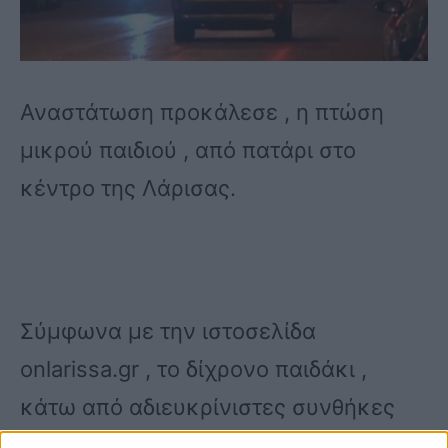
Αναστάτωση προκάλεσε , η πτώση
μικρού παιδιού , από πατάρι στο
κέντρο της Λάρισας.
Σύμφωνα με την ιστοσελίδα
onlarissa.gr , το δίχρονο παιδάκι ,
κάτω από αδιευκρίνιστες συνθήκες
έπεσε στο έδαφος από πατάρι