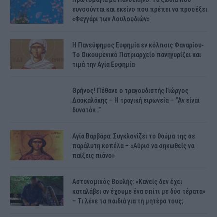
ευνοούνται και εκείνο που πρέπει να προσέξει
«Φεγγάρι των Λουλουδιών»
H Πανεύφημος Ευφημία εν κόλποις Φαναρίου-
Το Οικουμενικό Πατριαρχείο πανηγυρίζει και
τιμά την Αγία Ευφημία
Θρήνος! Πέθανε ο τραγουδιστής Γιώργος
Δασκαλάκης – Η τραγική ειρωνεία – “Αν είναι
δυνατόν…”
Αγία Βαρβάρα: Συγκλονίζει το θαύμα της σε
παράλυτη κοπέλα – «Αύριο να σηκωθείς να
παίξεις πιάνο»
Αστυνομικός Bουλής: «Κανείς δεν έχει
καταλάβει αν έχουμε ένα σπίτι με δύο τέρατα»
– Τι λένε τα παιδιά για τη μητέρα τους;