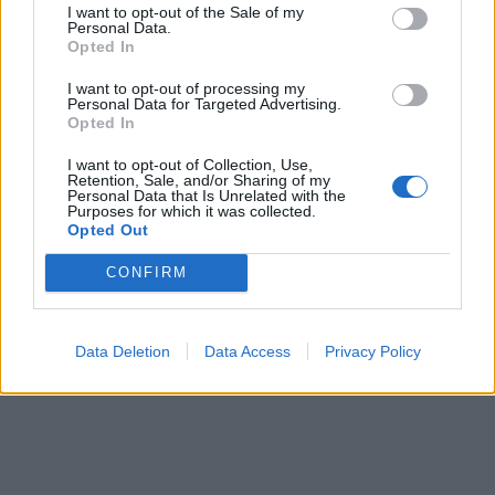
I want to opt-out of the Sale of my
κινητοποίηση. Όταν το αεροσκάφος
Personal Data.
Opted In
τύπου Airbus A321 προσγειώθηκε
I want to opt-out of processing my
Personal Data for Targeted Advertising.
-χωρίς καμία καθυστέρηση, βάσει
Opted In
προγράμματος- στο «Ελ. Βενιζέλος»,
I want to opt-out of Collection, Use,
Retention, Sale, and/or Sharing of my
άνδρες της ΕΛ.ΑΣ., που είχαν
Personal Data that Is Unrelated with the
Purposes for which it was collected.
Opted Out
ειδοποιηθεί και βρίσκονταν στο
σημείο, προσήγαγαν τον άντρα.
CONFIRM
Data Deletion
Data Access
Privacy Policy
Πηγή: protothema.gr