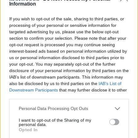
Information
υπεύθυνο του πληρώματος να
προσπαθούν να ηρεμήσουν τον άντρα,
If you wish to opt-out of the sale, sharing to third parties, or
processing of your personal or sensitive information for
χωρίς ωστόσο επιτυχία. Όταν τον
targeted advertising by us, please use the below opt-out
section to confirm your selection. Please note that after your
πλησίαζαν, μάλιστα, εκείνος
opt-out request is processed you may continue seeing
interest-based ads based on personal information utilized by
απειλούσε ότι θα τους «σφάξει»,
us or personal information disclosed to third parties prior to
σύμφωνα με την ίδια μαρτυρία από
your opt-out. You may separately opt-out of the further
disclosure of your personal information by third parties on the
αυτόπτη.
IAB’s list of downstream participants. This information may
also be disclosed by us to third parties on the
IAB’s List of
Downstream Participants
that may further disclose it to other
third parties.
Το πλήρωμα χειρίστηκε την υπόθεση
Personal Data Processing Opt Outs
με επαγγελματισμό. Ο πιλότος
I want to opt-out of the Sharing of my
ενημέρωσε τον πύργο ελέγχου στην
personal data.
Opted In
Αθήνα κι έτσι υπήρξε άμεση