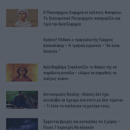
H Πανεύφημος Ευφημία εν κόλποις Φαναρίου-
Το Οικουμενικό Πατριαρχείο πανηγυρίζει και
τιμά την Αγία Ευφημία
Θρήνος! Πέθανε ο τραγουδιστής Γιώργος
Δασκαλάκης – Η τραγική ειρωνεία – “Αν είναι
δυνατόν…”
Αγία Βαρβάρα: Συγκλονίζει το θαύμα της σε
παράλυτη κοπέλα – «Αύριο να σηκωθείς να
παίξεις πιάνο»
Αστυνομικός Bουλής: «Κανείς δεν έχει
καταλάβει αν έχουμε ένα σπίτι με δύο τέρατα»
– Τι λένε τα παιδιά για τη μητέρα τους;
Έρχονται βροχές και κατaιγίδες σε 2 μέpες –
Ποιεs 7 πεpιοχές θα πλnγούν