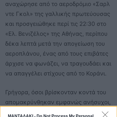
αναχώρησε από το αεροδρόμιο «Σαρλ
ντε Γκολ» της γαλλικής πρωτεύουσας
και προσγειώθηκε περί τις 22:30 στο
«Ελ. Βενιζέλος» της Αθήνας, περίπου
δέκα λεπτά μετά την απογείωση του
αεροπλάνου, ένας από τους επιβάτες
άρχισε να φωνάζει, να τραγουδάει και
να απαγγέλει στίχους από το Κοράνι.
Γρήγορα, όσοι βρίσκονταν κοντά του
απομακρύνθηκαν εμφανώς ανήσυχοι,
με τις αεροσυνοδούς και τον
ΜΑΝΤΑΛΑΚΙ -
Do Not Process My Personal