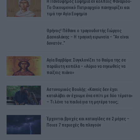
H Πανεύφημος Ευφημία εν κόλποις Φαναρίου-
Το Οικουμενικό Πατριαρχείο πανηγυρίζει και
τιμά την Αγία Ευφημία
Θρήνος! Πέθανε ο τραγουδιστής Γιώργος
Δασκαλάκης – Η τραγική ειρωνεία – “Αν είναι
δυνατόν…”
Αγία Βαρβάρα: Συγκλονίζει το θαύμα της σε
παράλυτη κοπέλα – «Αύριο να σηκωθείς να
παίξεις πιάνο»
Αστυνομικός Bουλής: «Κανείς δεν έχει
καταλάβει αν έχουμε ένα σπίτι με δύο τέρατα»
– Τι λένε τα παιδιά για τη μητέρα τους;
Έρχονται βροχές και κατaιγίδες σε 2 μέpες –
Ποιεs 7 πεpιοχές θα πλnγούν