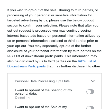
If you wish to opt-out of the sale, sharing to third parties, or
Έφτασε ασθενοφόρο από το Κέντρο
processing of your personal or sensitive information for
targeted advertising by us, please use the below opt-out
Υγείας Αγνάντων και την μετέφεραν
section to confirm your selection. Please note that after your
opt-out request is processed you may continue seeing
στο Γενικό Νοσοκομείο Άρτας.
interest-based ads based on personal information utilized by
us or personal information disclosed to third parties prior to
your opt-out. You may separately opt-out of the further
Οι προσπάθειες επαναφοράς της από
disclosure of your personal information by third parties on the
IAB’s list of downstream participants. This information may
το ιατρικό προσωπικό, δεν κατάφεραν
also be disclosed by us to third parties on the
IAB’s List of
Downstream Participants
that may further disclose it to other
να σώσουν τη ζωή της.
third parties.
Personal Data Processing Opt Outs
Η απώλεια της αφήνει την οικογένειά
I want to opt-out of the Sharing of my
personal data.
της σε βαθιά θλίψη, ενώ η τοπική
Opted In
κοινότητα συγκλονίζεται από αυτήν
I want to opt-out of the Sale of my