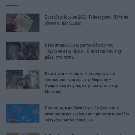
Συντάξεις Ιουνίου 2026: Τι θα ισχύσει; Πότε θα
γίνουν οι πληρωμές;
Νέες αποκαλύψεις για τον θάνατο του
13χρονου στην Ηλεία – Ο πατέρας του είχε
βάλει στο πατίνι…
Κεφαλονιά – Έκτακτο: Εσπευσμένα στο
νοσοκομείο η μητέρα της Μυρτούς –
Δραματικές στιγμές στην οικογένειά της
Μυρτούς
Πρωτομαγιά με Πανσέληνο: Τα ζώδια που
ευνοούνται και εκείνο που πρέπει να προσέξει
«Φεγγάρι των Λουλουδιών»