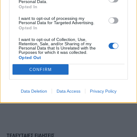
Personal Data.
την τραγωδία.
Opted In
I want to opt-out of processing my
Personal Data for Targeted Advertising.
Opted In
Αναμένεται να διενεργηθεί η
I want to opt-out of Collection, Use,
νεκροψία–νεκροτομή ώστε να
Retention, Sale, and/or Sharing of my
Personal Data that Is Unrelated with the
προσδιοριστούν τα αίτια του θανάτου
Purposes for which it was collected.
Opted Out
της.
CONFIRM
Πηγή: artinos.gr
Data Deletion
Data Access
Privacy Policy
ΤΕΛΕΥΤΑΙΕΣ ΕΙΔΗΣΕΙΣ