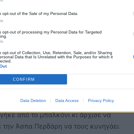
In
νε την Άσπα Πρεδάρη, επιστρέφοντας
o opt-out of the Sale of my Personal Data.
καθώς δυο ληστές επιχείρησαν να μπουν
In
to opt-out of processing my Personal Data for Targeted
ing.
In
που επέστρεψε στο σπίτι της νωρίτερα
o opt-out of Collection, Use, Retention, Sale, and/or Sharing
ersonal Data that Is Unrelated with the Purposes for which it
ε τον έναν από τους δράστες να
lected.
Out
 ο συνεργός του είχε ήδη παραβιάσει το
CONFIRM
Data Deletion
Data Access
Privacy Policy
αν ότι η νεαρή κοπέλα επέστρεψε, το
βγήκε από το μπαλκόνι κι άρχισε να
με την Άσπα Περδάρη να τους κυνηγάει