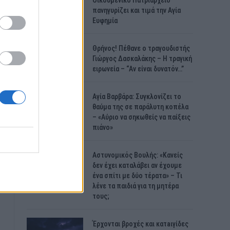
Οικουμενικό Πατριαρχείο
πανηγυρίζει και τιμά την Αγία
Ευφημία
Θρήνος! Πέθανε ο τραγουδιστής
Γιώργος Δασκαλάκης – Η τραγική
ειρωνεία – “Αν είναι δυνατόν…”
Αγία Βαρβάρα: Συγκλονίζει το
θαύμα της σε παράλυτη κοπέλα
– «Αύριο να σηκωθείς να παίξεις
πιάνο»
Αστυνομικός Bουλής: «Κανείς
δεν έχει καταλάβει αν έχουμε
ένα σπίτι με δύο τέρατα» – Τι
λένε τα παιδιά για τη μητέρα
τους;
Έρχονται βροχές και κατaιγίδες