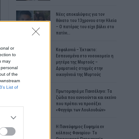
Νέες αποκαλύψεις για τον
θάνατο του 13χρονου στην Ηλεία
– Ο πατέρας του είχε βάλει στο
πατίνι…
sonal or
Κεφαλονιά – Έκτακτο:
ection to
Εσπευσμένα στο νοσοκομείο η
ou may
μητέρα της Μυρτούς –
 personal
Δραματικές στιγμές στην
out of the
οικογένειά της Μυρτούς
 downstream
B’s List of
Πρωτομαγιά με Πανσέληνο: Τα
ζώδια που ευνοούνται και εκείνο
που πρέπει να προσέξει
«Φεγγάρι των Λουλουδιών»
H Πανεύφημος Ευφημία εν
κόλποις Φαναρίου- Το