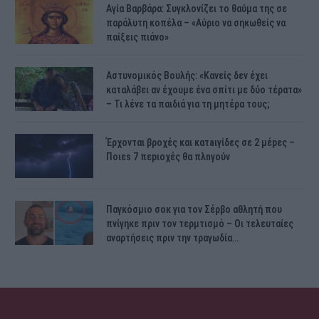
Αγία Βαρβάρα: Συγκλονίζει το θαύμα της σε
παράλυτη κοπέλα – «Αύριο να σηκωθείς να
παίξεις πιάνο»
Αστυνομικός Bουλής: «Κανείς δεν έχει
καταλάβει αν έχουμε ένα σπίτι με δύο τέρατα»
– Τι λένε τα παιδιά για τη μητέρα τους;
Έρχονται βροχές και κατaιγίδες σε 2 μέpες –
Ποιεs 7 πεpιοχές θα πλnγούν
Παγκόσμιο σοκ για τον Σέρβο αθλητή που
πνίγηκε πριν τον τερμτισμό – Οι τελευταίες
αναρτήσεις πριν την τραγωδία…