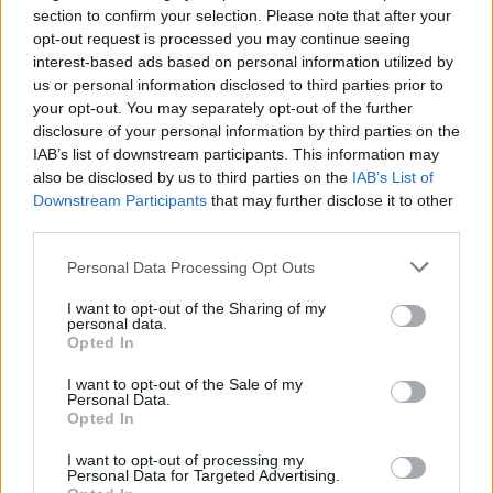
section to confirm your selection. Please note that after your
προσωπικό του νοσοκομείου που ήταν
opt-out request is processed you may continue seeing
interest-based ads based on personal information utilized by
διαθέσιμο επιλήφθηκε για να κρατηθεί
us or personal information disclosed to third parties prior to
your opt-out. You may separately opt-out of the further
στη ζωή το 4χρονο αγγελούδι.
disclosure of your personal information by third parties on the
IAB’s list of downstream participants. This information may
also be disclosed by us to third parties on the
IAB’s List of
Δείτε βίντεο από τη στιγμή που το
Downstream Participants
that may further disclose it to other
third parties.
ασθενοφόρο φτάνει στο
Personal Data Processing Opt Outs
νοσοκομείο:
I want to opt-out of the Sharing of my
personal data.
Opted In
I want to opt-out of the Sale of my
Personal Data.
Opted In
I want to opt-out of processing my
Personal Data for Targeted Advertising.