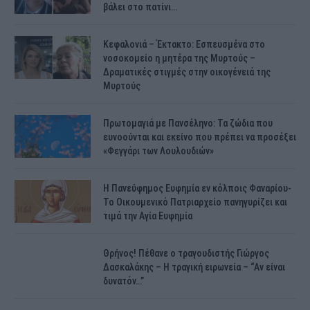
βάλει στο πατίνι…
Κεφαλονιά – Έκτακτο: Εσπευσμένα στο
νοσοκομείο η μητέρα της Μυρτούς –
Δραματικές στιγμές στην οικογένειά της
Μυρτούς
Πρωτομαγιά με Πανσέληνο: Τα ζώδια που
ευνοούνται και εκείνο που πρέπει να προσέξει
«Φεγγάρι των Λουλουδιών»
H Πανεύφημος Ευφημία εν κόλποις Φαναρίου-
Το Οικουμενικό Πατριαρχείο πανηγυρίζει και
τιμά την Αγία Ευφημία
Θρήνος! Πέθανε ο τραγουδιστής Γιώργος
Δασκαλάκης – Η τραγική ειρωνεία – “Αν είναι
δυνατόν…”