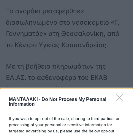
Το αγοράκι μεταφέρθηκε
διασωληνωμένο στο νοσοκομείο «Γ.
Γεννηματάς» στη Θεσσαλονίκη, από
το Κέντρο Υγείας Κασσανδρείας.
Με τη βοήθεια πληρωμάτων της
ΕΛ.ΑΣ. το ασθενοφόρο του ΕΚΑΒ
έφτασε στα επείγοντα του
νοσοκομείου στον συντομότερο
ΜΑΝΤΑΛΑΚΙ -
Do Not Process My Personal
Information
δυνατό χρόνο.
If you wish to opt-out of the sale, sharing to third parties, or
processing of your personal or sensitive information for
targeted advertising by us, please use the below opt-out
Όλο το ιατρικό και νοσηλευτικό