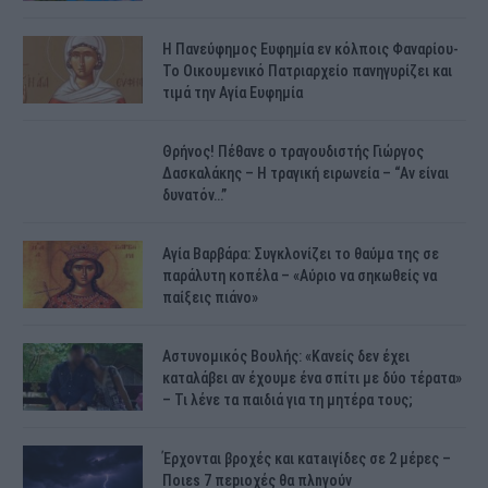
H Πανεύφημος Ευφημία εν κόλποις Φαναρίου-
Το Οικουμενικό Πατριαρχείο πανηγυρίζει και
τιμά την Αγία Ευφημία
Θρήνος! Πέθανε ο τραγουδιστής Γιώργος
Δασκαλάκης – Η τραγική ειρωνεία – “Αν είναι
δυνατόν…”
Αγία Βαρβάρα: Συγκλονίζει το θαύμα της σε
παράλυτη κοπέλα – «Αύριο να σηκωθείς να
παίξεις πιάνο»
Αστυνομικός Bουλής: «Κανείς δεν έχει
καταλάβει αν έχουμε ένα σπίτι με δύο τέρατα»
– Τι λένε τα παιδιά για τη μητέρα τους;
Έρχονται βροχές και κατaιγίδες σε 2 μέpες –
Ποιεs 7 πεpιοχές θα πλnγούν