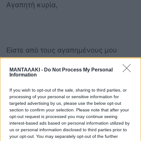
Αγαπητή κυρία,
Είστε από τους αγαπημένους μου
καθηγητές. Αν και το μάθημα της
ΜΑΝΤΑΛΑΚΙ -
Do Not Process My Personal
Ιστορίας δεν μου άρεσε καθόλου,
Information
φέτος ήταν η πρώτη χρονιά που μου
If you wish to opt-out of the sale, sharing to third parties, or
φάνηκε ενδιαφέρον. Μακάρι όλοι οι
processing of your personal or sensitive information for
targeted advertising by us, please use the below opt-out
καθηγητές να ήταν σαν εσάς. Μακάρι
section to confirm your selection. Please note that after your
opt-out request is processed you may continue seeing
να είστε και του χρόνου. Πάντως αν
interest-based ads based on personal information utilized by
us or personal information disclosed to third parties prior to
δεν είστε να ξέρετε ότι δε θα σας
your opt-out. You may separately opt-out of the further