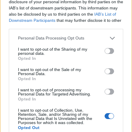
disclosure of your personal information by third parties on the
ξεχάσω ποτέ. Καλό καλοκαίρι με πολύ
IAB’s list of downstream participants. This information may
also be disclosed by us to third parties on the
IAB’s List of
αγάπη η μαθήτριά σας…
Downstream Participants
that may further disclose it to other
third parties.
Δείτε το βίντεο – Συγκινεί το
Personal Data Processing Opt Outs
γράμμα της Δωροθέας στην
I want to opt-out of the Sharing of my
personal data.
δασκάλα της, λίγες μέρες πριν
Opted In
“φύγει” από κεραυνό
I want to opt-out of the Sale of my
Personal Data.
Opted In
I want to opt-out of processing my
Personal Data for Targeted Advertising.
Opted In
I want to opt-out of Collection, Use,
Retention, Sale, and/or Sharing of my
Personal Data that Is Unrelated with the
Purposes for which it was collected.
Opted Out