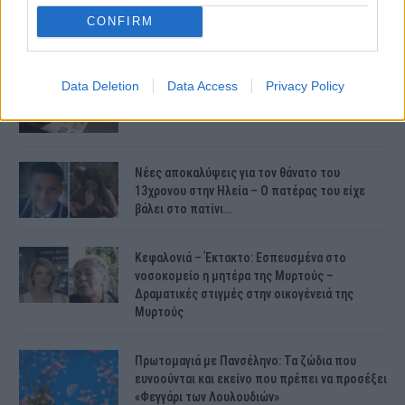
CONFIRM
ΤΕΛΕΥΤΑΙΕΣ ΕΙΔΗΣΕΙΣ
Data Deletion
Data Access
Privacy Policy
Συντάξεις Ιουνίου 2026: Τι θα ισχύσει; Πότε θα
γίνουν οι πληρωμές;
Νέες αποκαλύψεις για τον θάνατο του
13χρονου στην Ηλεία – Ο πατέρας του είχε
βάλει στο πατίνι…
Κεφαλονιά – Έκτακτο: Εσπευσμένα στο
νοσοκομείο η μητέρα της Μυρτούς –
Δραματικές στιγμές στην οικογένειά της
Μυρτούς
Πρωτομαγιά με Πανσέληνο: Τα ζώδια που
ευνοούνται και εκείνο που πρέπει να προσέξει
«Φεγγάρι των Λουλουδιών»