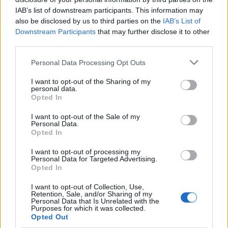
τότε με αυτά τα χρήματα αγόραζες
IAB’s list of downstream participants. This information may
also be disclosed by us to third parties on the
IAB’s List of
πολυκατοικία και μου έδωσαν έναν
Downstream Participants
that may further disclose it to other
χώρο 20 τ.μ, χωρίς τουαλέτα, χωρίς
third parties.
τίποτα, που στην πραγματικότητα
Personal Data Processing Opt Outs
έκανε 150.000. Το υπόλοιπο το είχαν
I want to opt-out of the Sharing of my
personal data.
Opted In
πουλήσει στην Πίτσα.
I want to opt-out of the Sale of my
Personal Data.
Opted In
Πού να το φανταστείτε…
I want to opt-out of processing my
Personal Data for Targeted Advertising.
Opted In
Ναι, μετά μια άλλη φίλη που έμενε
I want to opt-out of Collection, Use,
στην Αιδηψό και ήξερε ότι έχω μανία
Retention, Sale, and/or Sharing of my
Personal Data that Is Unrelated with the
Purposes for which it was collected.
με την εξοχή, μου πρότεινε να
Opted Out