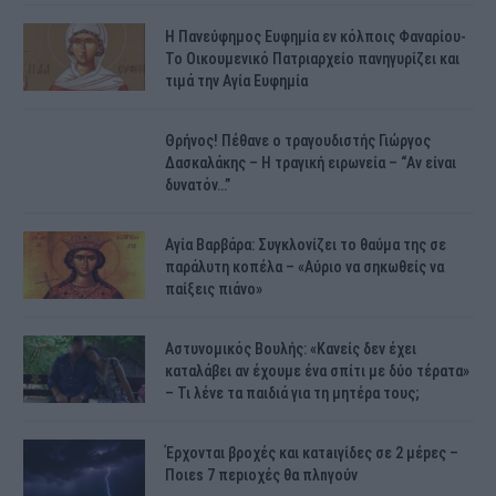
H Πανεύφημος Ευφημία εν κόλποις Φαναρίου-
Το Οικουμενικό Πατριαρχείο πανηγυρίζει και
τιμά την Αγία Ευφημία
Θρήνος! Πέθανε ο τραγουδιστής Γιώργος
Δασκαλάκης – Η τραγική ειρωνεία – “Αν είναι
δυνατόν…”
Αγία Βαρβάρα: Συγκλονίζει το θαύμα της σε
παράλυτη κοπέλα – «Αύριο να σηκωθείς να
παίξεις πιάνο»
Αστυνομικός Bουλής: «Κανείς δεν έχει
καταλάβει αν έχουμε ένα σπίτι με δύο τέρατα»
– Τι λένε τα παιδιά για τη μητέρα τους;
Έρχονται βροχές και κατaιγίδες σε 2 μέpες –
Ποιεs 7 πεpιοχές θα πλnγούν