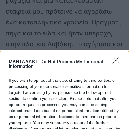
μαγαζιά και μια κατασκευαστική
εταιρεία μου πρότεινε να αγοράσω
ένα καταπληκτικό γραφείο. Πράγματι,
πήγα και το είδα και ήταν υπέροχο,
στην πλατεία Δαβάκη. Το αγόρασα και
για αρκετό διάστημα το είχα
ΜΑΝΤΑΛΑΚΙ -
Do Not Process My Personal
παρατήσει. Κάποια στιγμή με πήραν
Information
τηλέφωνο να πάω γιατί είχαν μπει
If you wish to opt-out of the sale, sharing to third parties, or
processing of your personal or sensitive information for
μέσα άλλοι. Χτύπησα την πόρτα και
targeted advertising by us, please use the below opt-out
μου είπε ένας πως δεν είναι δικό σας,
section to confirm your selection. Please note that after your
opt-out request is processed you may continue seeing
αλλά της Πίτσας Παπαδοπούλου. Μου
interest-based ads based on personal information utilized by
us or personal information disclosed to third parties prior to
πήραν 1.300.000 δραχμές το 1975 που
your opt-out. You may separately opt-out of the further
disclosure of your personal information by third parties on the