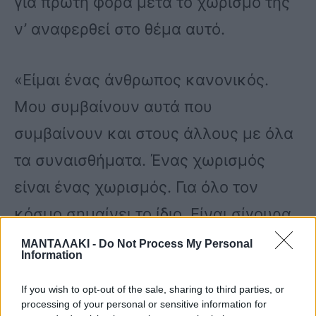
για πρώτη φορά μετά το χωρισμό της
ν’ αναφερθεί στο θέμα αυτό.
«Είμαι ένας άνθρωπος κανονικός.
Μου συμβαίνουν αυτά που
συμβαίνουν και στους άλλους με όλα
τα συναισθήματα. Ένας χωρισμός
είναι ένας χωρισμός. Για όλο τον
κόσμο σημαίνει το ίδιο. Είναι σίγουρα
μια αλλαγή και περνάς μια περίοδο
ΜΑΝΤΑΛΑΚΙ -
Do Not Process My Personal
Information
αμφισβήτησης, νιώθεις ότι έχεις κάνει
If you wish to opt-out of the sale, sharing to third parties, or
κάτι που δεν πήγε όπως το είχες
processing of your personal or sensitive information for