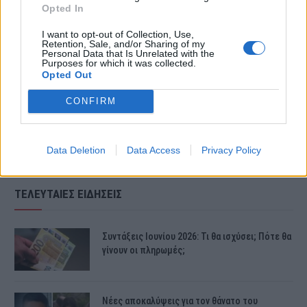
κάποιες συνθήκες της ζωής με τον
Opted In
ίδιο τρόπο», απάντησε η Ελεονώρα
I want to opt-out of Collection, Use,
Retention, Sale, and/or Sharing of my
Personal Data that Is Unrelated with the
Ζουγανέλη με αφορμή τον χωρισμό
Purposes for which it was collected.
Opted Out
της.
CONFIRM
Data Deletion
Data Access
Privacy Policy
ΤΕΛΕΥΤΑΙΕΣ ΕΙΔΗΣΕΙΣ
Συντάξεις Ιουνίου 2026: Τι θα ισχύσει; Πότε θα
γίνουν οι πληρωμές;
Νέες αποκαλύψεις για τον θάνατο του