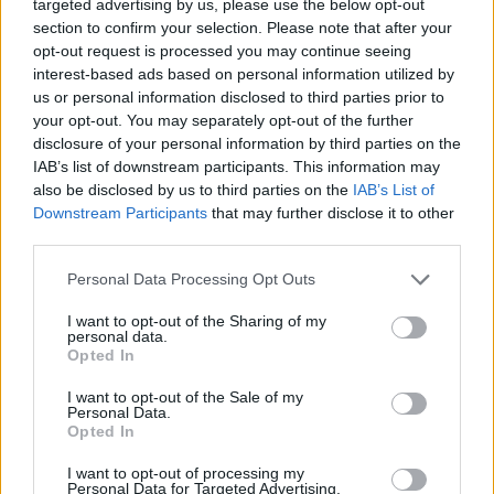
ονειρευτεί. Φτάνει η στιγμή να πας
targeted advertising by us, please use the below opt-out
section to confirm your selection. Please note that after your
παρακάτω και αυτό είναι το νόημα της
opt-out request is processed you may continue seeing
interest-based ads based on personal information utilized by
ζωής…
us or personal information disclosed to third parties prior to
your opt-out. You may separately opt-out of the further
disclosure of your personal information by third parties on the
Μέσα από όλες αυτές τις αναποδιές
IAB’s list of downstream participants. This information may
also be disclosed by us to third parties on the
IAB’s List of
βρίσκουμε τη δύναμη και πάμε
Downstream Participants
that may further disclose it to other
third parties.
παρακάτω και βλέπουμε έναν εαυτό
Personal Data Processing Opt Outs
νέο και καινούργιο. Όπως συμβαίνει
I want to opt-out of the Sharing of my
αυτό με όλους τους ανθρώπους, έτσι
personal data.
Opted In
συνέβη και με μένα. Να βγω να πω τι;
I want to opt-out of the Sale of my
Personal Data.
Δεν κατέχω το μυστικό του κράτους.
Opted In
Όλοι άνθρωποι αντιμετωπίζουμε
I want to opt-out of processing my
Personal Data for Targeted Advertising.