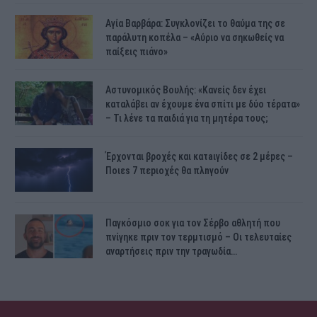
Αγία Βαρβάρα: Συγκλονίζει το θαύμα της σε
παράλυτη κοπέλα – «Αύριο να σηκωθείς να
παίξεις πιάνο»
Αστυνομικός Bουλής: «Κανείς δεν έχει
καταλάβει αν έχουμε ένα σπίτι με δύο τέρατα»
– Τι λένε τα παιδιά για τη μητέρα τους;
Έρχονται βροχές και κατaιγίδες σε 2 μέpες –
Ποιεs 7 πεpιοχές θα πλnγούν
Παγκόσμιο σοκ για τον Σέρβο αθλητή που
πνίγηκε πριν τον τερμτισμό – Οι τελευταίες
αναρτήσεις πριν την τραγωδία…