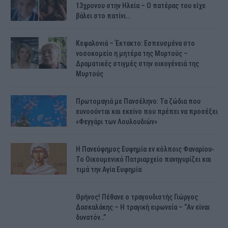
13χρονου στην Ηλεία – Ο πατέρας του είχε
βάλει στο πατίνι…
Κεφαλονιά – Έκτακτο: Εσπευσμένα στο
νοσοκομείο η μητέρα της Μυρτούς –
Δραματικές στιγμές στην οικογένειά της
Μυρτούς
Πρωτομαγιά με Πανσέληνο: Τα ζώδια που
ευνοούνται και εκείνο που πρέπει να προσέξει
«Φεγγάρι των Λουλουδιών»
H Πανεύφημος Ευφημία εν κόλποις Φαναρίου-
Το Οικουμενικό Πατριαρχείο πανηγυρίζει και
τιμά την Αγία Ευφημία
Θρήνος! Πέθανε ο τραγουδιστής Γιώργος
Δασκαλάκης – Η τραγική ειρωνεία – “Αν είναι
δυνατόν…”