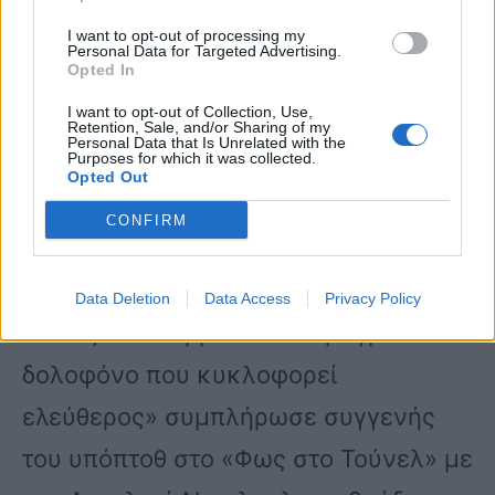
άλλες γυναίκες. Ρε παιδί μου, απλά
I want to opt-out of processing my
έβλεπε καμιά κοπέλα και της μίλαγε.
Personal Data for Targeted Advertising.
Opted In
Δεν σκότωσε όμως αυτός την
I want to opt-out of Collection, Use,
Αγραφιώτου.
Retention, Sale, and/or Sharing of my
Personal Data that Is Unrelated with the
Purposes for which it was collected.
Opted Out
Αυτό που τον ενδιαφέρει τώρα είναι
CONFIRM
να αλλάξει τη ζωή του και πρέπει όλοι
να το σεβαστούμε. Οι Αρχές να
Data Deletion
Data Access
Privacy Policy
κοιτάξουν να βρουν τον πραγματικό
δολοφόνο που κυκλοφορεί
ελεύθερος» συμπλήρωσε συγγενής
του υπόπτοθ στο «Φως στο Τούνελ» με