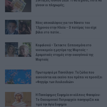
Συντάξεις Ιουνίου 2026: Τι θα ισχύσει; Πότε θα
γίνουν οι πληρωμές;
Νέες αποκαλύψεις για τον θάνατο του
13χρονου στην Ηλεία – Ο πατέρας του είχε
βάλει στο πατίνι…
Κεφαλονιά – Έκτακτο: Εσπευσμένα στο
νοσοκομείο η μητέρα της Μυρτούς –
Δραματικές στιγμές στην οικογένειά της
Μυρτούς
Πρωτομαγιά με Πανσέληνο: Τα ζώδια που
ευνοούνται και εκείνο που πρέπει να προσέξει
«Φεγγάρι των Λουλουδιών»
H Πανεύφημος Ευφημία εν κόλποις Φαναρίου-
Το Οικουμενικό Πατριαρχείο πανηγυρίζει και
τιμά την Αγία Ευφημία