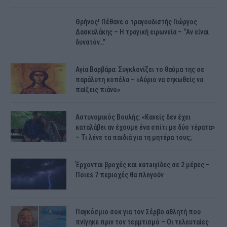
Θρήνος! Πέθανε ο τραγουδιστής Γιώργος
Δασκαλάκης – Η τραγική ειρωνεία – “Αν είναι
δυνατόν…”
Αγία Βαρβάρα: Συγκλονίζει το θαύμα της σε
παράλυτη κοπέλα – «Αύριο να σηκωθείς να
παίξεις πιάνο»
Αστυνομικός Bουλής: «Κανείς δεν έχει
καταλάβει αν έχουμε ένα σπίτι με δύο τέρατα»
– Τι λένε τα παιδιά για τη μητέρα τους;
Έρχονται βροχές και κατaιγίδες σε 2 μέpες –
Ποιεs 7 πεpιοχές θα πλnγούν
Παγκόσμιο σοκ για τον Σέρβο αθλητή που
πνίγηκε πριν τον τερμτισμό – Οι τελευταίες