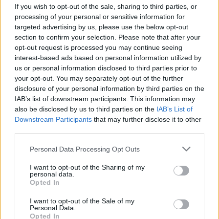
If you wish to opt-out of the sale, sharing to third parties, or
processing of your personal or sensitive information for
targeted advertising by us, please use the below opt-out
«Σήμερα έχει βρει εργασία και
section to confirm your selection. Please note that after your
opt-out request is processed you may continue seeing
απασχολείται. Πηγαίνει και σε
interest-based ads based on personal information utilized by
us or personal information disclosed to third parties prior to
σχολείο. Όλα αυτά τα έκανε για μια
your opt-out. You may separately opt-out of the further
γυναίκα. Μια γυναίκα που την
disclosure of your personal information by third parties on the
IAB’s list of downstream participants. This information may
αγάπησε πολύ και τον έκανε ότι
also be disclosed by us to third parties on the
IAB’s List of
Downstream Participants
that may further disclose it to other
ήθελε. Τον εξουθένωσε και
third parties.
οικονομικά, καταλαβαίνεις τι σου
Personal Data Processing Opt Outs
λέω; Μέχρι που στο τέλος τον
I want to opt-out of the Sharing of my
personal data.
παράτησε και τρελάθηκε. Το μυαλό
Opted In
του πήγαινε στην πρώην όταν έβλεπε
I want to opt-out of the Sale of my
Personal Data.
Opted In