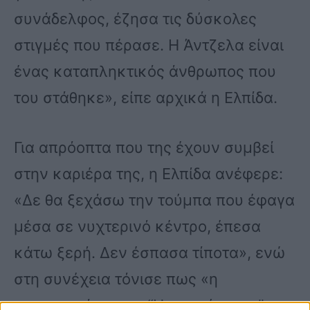
συνάδελφος, έζησα τις δύσκολες
στιγμές που πέρασε. Η Άντζελα είναι
ένας καταπληκτικός άνθρωπος που
του στάθηκε», είπε αρχικά η Ελπίδα.
Για απρόοπτα που της έχουν συμβεί
στην καριέρα της, η Ελπίδα ανέφερε:
«Δε θα ξεχάσω την τούμπα που έφαγα
μέσα σε νυχτερινό κέντρο, έπεσα
κάτω ξερή. Δεν έσπασα τίποτα», ενώ
στη συνέχεια τόνισε πως «η
συνεργασία με τα “Ημισκούμπρια” για