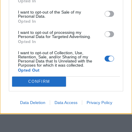
Opted In
Αργότερα, ήρθε και η απώλεια του
I want to opt-out of the Sale of my
Personal Data.
εγγονού μου, ελπίζω όμως να
Opted In
αποκτήσω καινούργιο».
I want to opt-out of processing my
Personal Data for Targeted Advertising.
Opted In
Δείτε το βίντεο – Ελπίδα: Το
I want to opt-out of Collection, Use,
Retention, Sale, and/or Sharing of my
Personal Data that Is Unrelated with the
διπλό παιχνίδι της μοίρας στη
Purposes for which it was collected.
Opted Out
ζωή της δημοφιλούς
CONFIRM
τραγουδίστριας
Data Deletion
Data Access
Privacy Policy