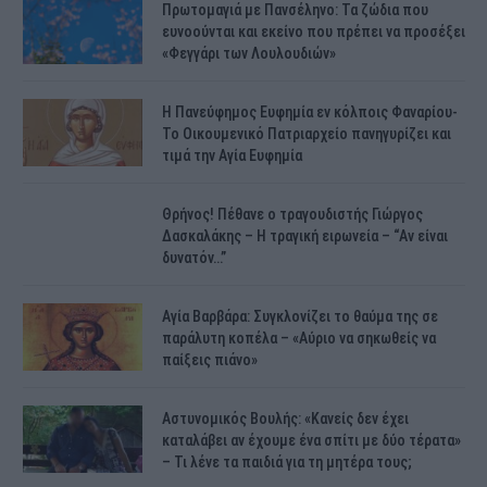
Πρωτομαγιά με Πανσέληνο: Τα ζώδια που
ευνοούνται και εκείνο που πρέπει να προσέξει
«Φεγγάρι των Λουλουδιών»
H Πανεύφημος Ευφημία εν κόλποις Φαναρίου-
Το Οικουμενικό Πατριαρχείο πανηγυρίζει και
τιμά την Αγία Ευφημία
Θρήνος! Πέθανε ο τραγουδιστής Γιώργος
Δασκαλάκης – Η τραγική ειρωνεία – “Αν είναι
δυνατόν…”
Αγία Βαρβάρα: Συγκλονίζει το θαύμα της σε
παράλυτη κοπέλα – «Αύριο να σηκωθείς να
παίξεις πιάνο»
Αστυνομικός Bουλής: «Κανείς δεν έχει
καταλάβει αν έχουμε ένα σπίτι με δύο τέρατα»
– Τι λένε τα παιδιά για τη μητέρα τους;