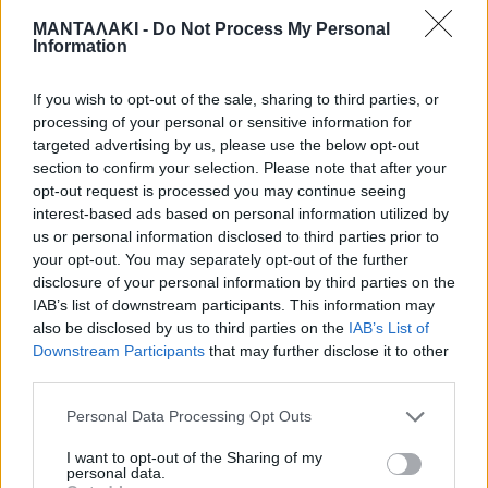
ΜΑΝΤΑΛΑΚΙ -
Do Not Process My Personal
το ‘Ντισκοτέκ’ ήταν πρόταση από τους
Information
ίδιους, εγώ το έκανα με πολύ φόβο».
If you wish to opt-out of the sale, sharing to third parties, or
processing of your personal or sensitive information for
targeted advertising by us, please use the below opt-out
Κλείνοντας, η Ελπίδα είπε για την
section to confirm your selection. Please note that after your
προσωπική της ζωή: «Δε ζήλευα
opt-out request is processed you may continue seeing
interest-based ads based on personal information utilized by
καθόλου τον άντρα μου, ούτε εκείνος
us or personal information disclosed to third parties prior to
your opt-out. You may separately opt-out of the further
εμένα. Η απώλειά του ήταν δύσκολη
disclosure of your personal information by third parties on the
IAB’s list of downstream participants. This information may
και απότομη. Μου είπε ότι ένιωθε μια
also be disclosed by us to third parties on the
IAB’s List of
Downstream Participants
that may further disclose it to other
δυσφορία, μέχρι να τον βάλω στο
third parties.
αυτοκίνητο ‘έφυγε’ στα χέρια μου.
Personal Data Processing Opt Outs
Μετά από αυτό έπαθα έμφραγμα, το
I want to opt-out of the Sharing of my
personal data.
πρόλαβα παρά πέντε λεπτά.