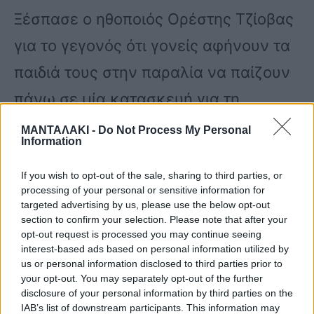
Ξέσπασε ο ηθοποιός Ορέστης Τζίοβας
για το γεγονός ότι γονείς αφήνουν τα
παιδιά τους στην παραλία να παίζουν
πάνω σε μία κατασκευή για τη
διευκόλυνση των ΑμεΑ στη θάλασσα.
ΜΑΝΤΑΛΑΚΙ -
Do Not Process My Personal
Information
«Επιβάλλεται να μάθουμε στα παιδιά
If you wish to opt-out of the sale, sharing to third parties, or
processing of your personal or sensitive information for
μας ότι αυτός ο εξοπλισμός στην
targeted advertising by us, please use the below opt-out
section to confirm your selection. Please note that after your
παραλία δεν είναι κάποιο παιχνίδι που
opt-out request is processed you may continue seeing
interest-based ads based on personal information utilized by
ανεβαίνουμε, χοροπηδάμε και
us or personal information disclosed to third parties prior to
your opt-out. You may separately opt-out of the further
βουτάμε αλλά αποτελεί απαραίτητο
disclosure of your personal information by third parties on the
εξοπλισμό για να μπορέσουν να
IAB’s list of downstream participants. This information may