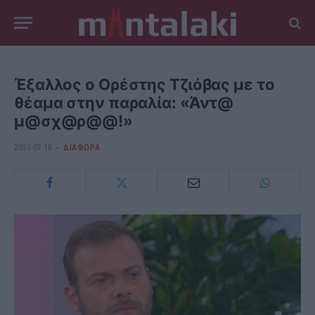
Έξαλλος ο Ορέστης Τζιόβας με το
θέαμα στην παραλία: «Άντ@
μ@σχ@ρ@@!»
2023-07-18
ΔΙΆΦΟΡΑ