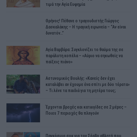
τιμά την Αγία Ευφημία
Θρήνος! Πέθανε ο τραγουδιστής Γιώργος
Δασκαλάκης – Η τραγική ειρωνεία – “Αν είναι
δυνατόν…”
Αγία Βαρβάρα: Συγκλονίζει το θαύμα της σε
παράλυτη κοπέλα – «Αύριο να σηκωθείς να
παίξεις πιάνο»
Αστυνομικός Bουλής: «Κανείς δεν έχει
καταλάβει αν έχουμε ένα σπίτι με δύο τέρατα»
– Τι λένε τα παιδιά για τη μητέρα τους;
Έρχονται βροχές και κατaιγίδες σε 2 μέpες –
Ποιεs 7 πεpιοχές θα πλnγούν
Παγκόσμιο σοκ για τον Σέρβο αθλητή που