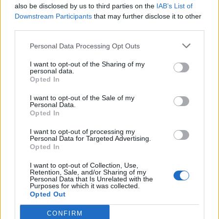
also be disclosed by us to third parties on the
IAB’s List of
κάνουν συνάνθρωποί μας με κινητικά
Downstream Participants
that may further disclose it to other
third parties.
προβλήματα ένα μπάνιο στη θάλασσα
Personal Data Processing Opt Outs
με αξιοπρέπεια».
I want to opt-out of the Sharing of my
personal data.
Opted In
Το σχόλιο του ηθοποιού ήταν: «Άντε
I want to opt-out of the Sale of my
μοσχάρια. Μην κάνετε τα παιδιά σαν
Personal Data.
Opted In
τα μούτρα σας».
I want to opt-out of processing my
Personal Data for Targeted Advertising.
Opted In
I want to opt-out of Collection, Use,
Retention, Sale, and/or Sharing of my
Personal Data that Is Unrelated with the
Purposes for which it was collected.
Opted Out
ΤΕΛΕΥΤΑΙΕΣ ΕΙΔΗΣΕΙΣ
CONFIRM