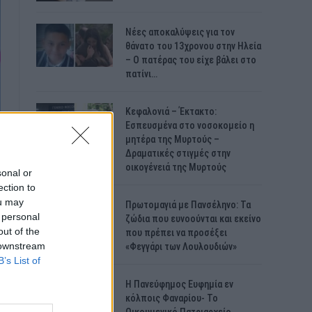
Νέες αποκαλύψεις για τον
θάνατο του 13χρονου στην Ηλεία
– Ο πατέρας του είχε βάλει στο
πατίνι…
Κεφαλονιά – Έκτακτο:
Εσπευσμένα στο νοσοκομείο η
μητέρα της Μυρτούς –
Δραματικές στιγμές στην
οικογένειά της Μυρτούς
sonal or
ection to
ou may
Πρωτομαγιά με Πανσέληνο: Τα
 personal
ζώδια που ευνοούνται και εκείνο
out of the
που πρέπει να προσέξει
 downstream
«Φεγγάρι των Λουλουδιών»
B’s List of
H Πανεύφημος Ευφημία εν
κόλποις Φαναρίου- Το