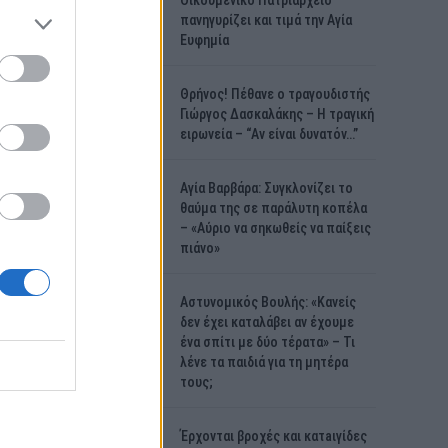
Οικουμενικό Πατριαρχείο
πανηγυρίζει και τιμά την Αγία
Ευφημία
Θρήνος! Πέθανε ο τραγουδιστής
Γιώργος Δασκαλάκης – Η τραγική
ειρωνεία – “Αν είναι δυνατόν…”
Αγία Βαρβάρα: Συγκλονίζει το
θαύμα της σε παράλυτη κοπέλα
– «Αύριο να σηκωθείς να παίξεις
πιάνο»
Αστυνομικός Bουλής: «Κανείς
δεν έχει καταλάβει αν έχουμε
ένα σπίτι με δύο τέρατα» – Τι
λένε τα παιδιά για τη μητέρα
τους;
Έρχονται βροχές και κατaιγίδες