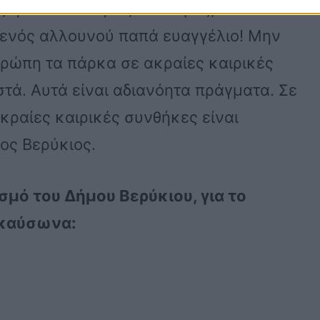
ς ή οι κατάλληλες υποδομές, ώστε να
ι ενός αλλουνού παπά ευαγγέλιο! Μην
Ευρώπη τα πάρκα σε ακραίες καιρικές
στά. Αυτά είναι αδιανόητα πράγματα. Σε
κραίες καιρικές συνθήκες είναι
μος Βερύκιος.
ισμό του Δήμου Βερύκιου, για το
 καύσωνα: