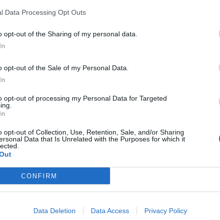
ηκε στην εκπομπή “Alpha Τώρα” ο
l Data Processing Opt Outs
 της Περιφέρειας Αττικής να κλείσει
o opt-out of the Sharing of my personal data.
 Πεδίον του Άρεως, ο Λόφος Φινοπούλου
In
ου καύσωνα που επελαύνει στη χώρα
o opt-out of the Sale of my Personal Data.
In
to opt-out of processing my Personal Data for Targeted
ing.
τη χώρα μας τέτοιου είδους
In
άρκα στον καύσωνα; Μα αυτά δεν
o opt-out of Collection, Use, Retention, Sale, and/or Sharing
ersonal Data that Is Unrelated with the Purposes for which it
lected.
ι το πάρκο για να και είναι το
Out
αι στις καιρικές συνθήκες τις ακραίες,
CONFIRM
πολίτη.
Data Deletion
Data Access
Privacy Policy