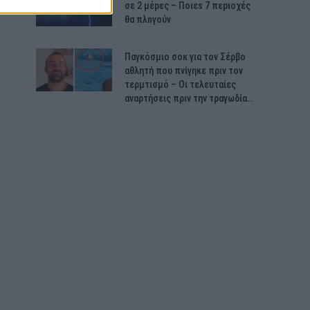
σε 2 μέpες – Ποιεs 7 πεpιοχές
θα πλnγούν
Παγκόσμιο σοκ για τον Σέρβο
αθλητή που πνίγηκε πριν τον
τερμτισμό – Οι τελευταίες
αναρτήσεις πριν την τραγωδία…