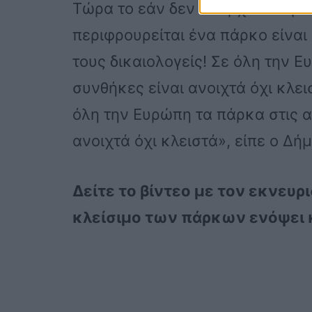
Τώρα το εάν δεν υπάρχει κόσμο
περιφρουρείται ένα πάρκο είνα
τους δικαιολογείς! Σε όλη την 
συνθήκες είναι ανοιχτά όχι κλει
όλη την Ευρώπη τα πάρκα στις α
ανοιχτά όχι κλειστά», είπε ο Δή
Δείτε το βίντεο με τον εκνευρ
κλείσιμο των πάρκων ενόψει