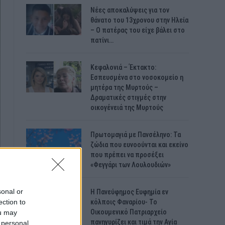
Νέες αποκαλύψεις για τον
θάνατο του 13χρονου στην Ηλεία
– Ο πατέρας του είχε βάλει στο
πατίνι…
Κεφαλονιά – Έκτακτο:
Εσπευσμένα στο νοσοκομείο η
μητέρα της Μυρτούς –
Δραματικές στιγμές στην
οικογένειά της Μυρτούς
Πρωτομαγιά με Πανσέληνο: Τα
ζώδια που ευνοούνται και εκείνο
που πρέπει να προσέξει
«Φεγγάρι των Λουλουδιών»
sonal or
H Πανεύφημος Ευφημία εν
ection to
κόλποις Φαναρίου- Το
Οικουμενικό Πατριαρχείο
ou may
πανηγυρίζει και τιμά την Αγία
 personal