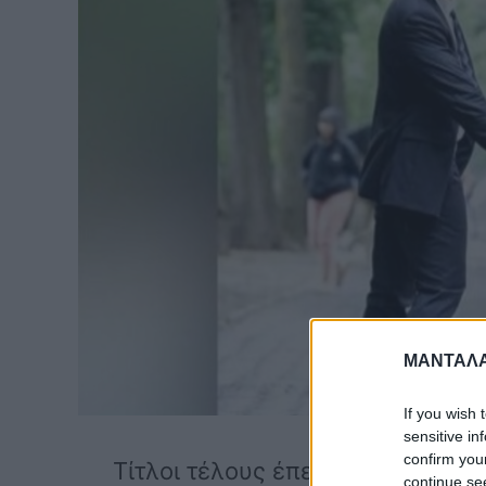
ΜΑΝΤΑΛΑ
If you wish 
sensitive in
confirm you
Τίτλοι τέλους έπεσαν στον γάμ
continue se