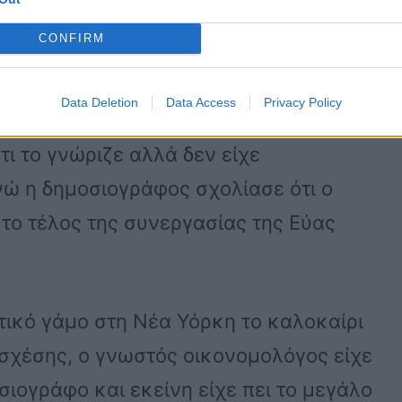
ν ένα ζευγάρι που δεν είχε
CONFIRM
ελίδες’. Αποφάσισαν ότι η σχέση
ακολουθήσουν χωριστούς δρομους”.
Data Deletion
Data Access
Privacy Policy
τι το γνώριζε αλλά δεν είχε
νώ η δημοσιογράφος σχολίασε ότι ο
 το τέλος της συνεργασίας της Εύας
τικό γάμο στη Νέα Υόρκη το καλοκαίρι
 σχέσης, ο γνωστός οικονομολόγος είχε
ιογράφο και εκείνη είχε πει το μεγάλο