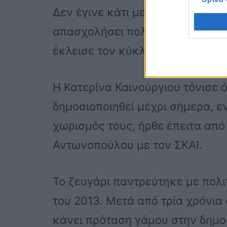
Δεν έγινε κάτι μεταξύ τους, ήτα
απασχολήσει πολύ με ‘κίτρινες σ
έκλεισε τον κύκλο της και να 
Η Κατερίνα Καινούργιου τόνισε ό
δημοσιοποιηθεί μέχρι σήμερα, ε
χωρισμός τους, ήρθε έπειτα από
Αντωνοπούλου με τον ΣΚΑΙ.
Το ζευγάρι παντρεύτηκε με πολι
του 2013. Μετά από τρία χρόνια
κάνει πρόταση γάμου στην δημοσ