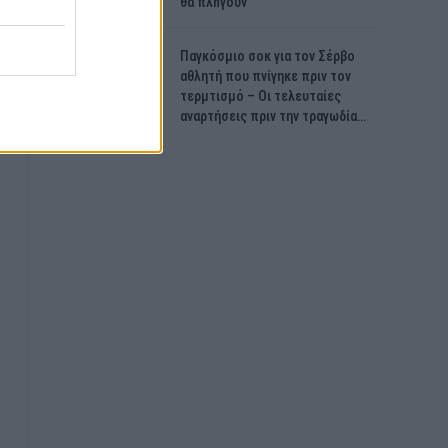
θα πλnγούν
Παγκόσμιο σοκ για τον Σέρβο
αθλητή που πνίγηκε πριν τον
τερμτισμό – Οι τελευταίες
αναρτήσεις πριν την τραγωδία…