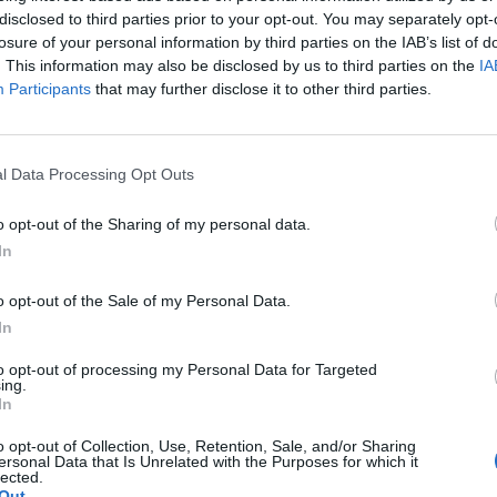
disclosed to third parties prior to your opt-out. You may separately opt-
άρι χώρισε, έπειτα από 10 χρόνια
losure of your personal information by third parties on the IAB’s list of
. This information may also be disclosed by us to third parties on the
IA
Participants
that may further disclose it to other third parties.
αυτά τα χρόνια, το ζευγάρι,
l Data Processing Opt Outs
ύμφωνα με τις πληροφορίες τις
o opt-out of the Sharing of my personal data.
In
o opt-out of the Sale of my Personal Data.
 και εμείς θα το αποκαλύψουμε”, είπε η
In
οπούλου και συνέχισε λέγοντας:
to opt-out of processing my Personal Data for Targeted
ing.
ην 1η Αυγούστου 2013, χωρίς κανείς
In
όνια μετά, χωρίς κανείς να το γνωρίζει,
o opt-out of Collection, Use, Retention, Sale, and/or Sharing
ersonal Data that Is Unrelated with the Purposes for which it
λους στον γάμο τους. Τι έχει συμβεί;
lected.
Out