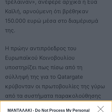
τρέλαιναν», ανέφερε αρχικά η Εύα
Καϊλή, αρνούμενη ότι βρέθηκαν
150.000 ευρώ μέσα στο διαμέρισμά
της.
Η πρώην αντιπρόεδρος του
Ευρωπαϊκού Κοινοβουλίου
υποστηρίζει πως πίσω από τη
σύλληψή της για το Qatargate
κρύβονταν οι πρωτοβουλίες της γύρω
από τα συστήματα παρακολούθησης
των πολιτικών του Ευρωκοινοβουλίου.
ΜΑΝΤΑΛΑΚΙ -
Do Not Process My Personal