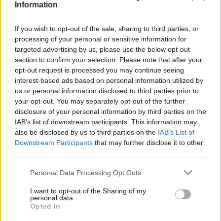
Information
«Δημιούργησα μία υπηρεσία που δεν
If you wish to opt-out of the sale, sharing to third parties, or
υπάρχει στην Ευρώπη, η οποία
processing of your personal or sensitive information for
targeted advertising by us, please use the below opt-out
σαρώνει τις συσκευές των πολιτικών
section to confirm your selection. Please note that after your
opt-out request is processed you may continue seeing
και ελέγχει εάν έχουν μολυνθεί από
interest-based ads based on personal information utilized by
us or personal information disclosed to third parties prior to
παράνομο λογισμικό
your opt-out. You may separately opt-out of the further
disclosure of your personal information by third parties on the
παρακολούθησης. Ήταν πολύ
IAB’s list of downstream participants. This information may
ενδιαφέρον, γιατί είχαμε τις
also be disclosed by us to third parties on the
IAB’s List of
Downstream Participants
that may further disclose it to other
αποδείξεις ότι η έρευνα αφορούσε τη
third parties.
δουλειά μου, το κοινοβουλευτικό
Personal Data Processing Opt Outs
πολιτικό μου έργο. Είχαμε αποδείξεις
I want to opt-out of the Sharing of my
personal data.
Opted In
ότι όλη η Επιτροπή «Πήγασος» (PEGA)