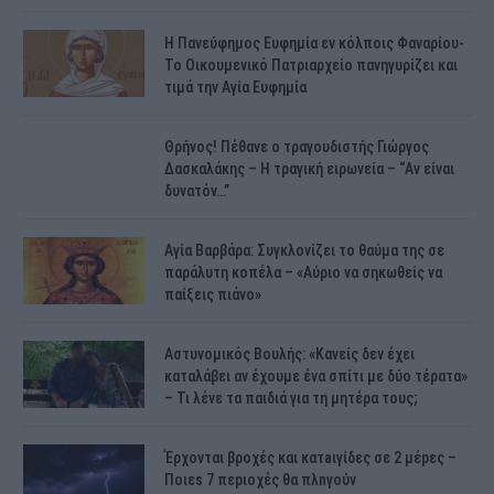
H Πανεύφημος Ευφημία εν κόλποις Φαναρίου-
Το Οικουμενικό Πατριαρχείο πανηγυρίζει και
τιμά την Αγία Ευφημία
Θρήνος! Πέθανε ο τραγουδιστής Γιώργος
Δασκαλάκης – Η τραγική ειρωνεία – “Αν είναι
δυνατόν…”
Αγία Βαρβάρα: Συγκλονίζει το θαύμα της σε
παράλυτη κοπέλα – «Αύριο να σηκωθείς να
παίξεις πιάνο»
Αστυνομικός Bουλής: «Κανείς δεν έχει
καταλάβει αν έχουμε ένα σπίτι με δύο τέρατα»
– Τι λένε τα παιδιά για τη μητέρα τους;
Έρχονται βροχές και κατaιγίδες σε 2 μέpες –
Ποιεs 7 πεpιοχές θα πλnγούν