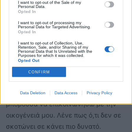
I want to opt-out of the Sale of my
ελεγχόταν», τονίζει.
Personal Data.
Opted In
I want to opt-out of processing my
Όσον αφορά το περιστατικό της
Personal Data for Targeted Advertising.
Opted In
σύλληψής της και τις στιγμές μέσα
I want to opt-out of Collection, Use,
στις φυλακές του Χάρεμ, η Εύα Καϊλή
Retention, Sale, and/or Sharing of my
Personal Data that Is Unrelated with the
Purposes for which it was collected.
περιγράφει: «Προσπαθούσα να μείνω
Opted Out
ψύχραιμη. Τις πρώτες μέρες
CONFIRM
σφράγισαν το διαμέρισμα, δεν τους
ένοιαζε πού είναι το μωρό και δε
Data Deletion
Data Access
Privacy Policy
μπορούσα να επικοινωνήσω με την
οικογένειά μου. Λένε πως ό,τι δεν σε
σκοτώνει σε κάνει πιο δυνατό.