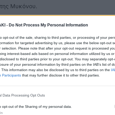
 της Μυκόνου.
ριοδικού ΟΚ! και τον Αλέξανδρο Ράπτη,
ΚΙ -
Do Not Process My Personal Information
άστημα έχει έρθει κοντά με τον
to opt-out of the sale, sharing to third parties, or processing of your per
ιά, στον οποίο το προηγούμενο
formation for targeted advertising by us, please use the below opt-out s
r selection. Please note that after your opt-out request is processed y
ροφο της Τατιάνας Μπλάτνικ. Τότε, ο
eing interest-based ads based on personal information utilized by us or
disclosed to third parties prior to your opt-out. You may separately opt-
ψεύσει κατηγορηματικά την είδηση στη
losure of your personal information by third parties on the IAB’s list of
. This information may also be disclosed by us to third parties on the
IA
τας πως είναι απλώς δυο πολύ καλοί
Participants
that may further disclose it to other third parties.
l Data Processing Opt Outs
χει έρθει κοντά με τη Φαίη Σκορδά με
o opt-out of the Sharing of my personal data.
ζί και στη Μύκονο το προηγούμενο
In