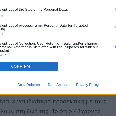
o opt-out of the Sale of my Personal Data.
In
τά τον τελευταίο καιρό. Έχουν βγει και
to opt-out of processing my Personal Data for Targeted
ing.
ίσει και την οικογένειά του. Προς το
In
 σχέση τους είναι μόνο φιλική» λένε
o opt-out of Collection, Use, Retention, Sale, and/or Sharing
ersonal Data that Is Unrelated with the Purposes for which it
lected.
επιχειρηματία.
Out
CONFIRM
ι ένα διακριτικό φλερτ από την
ιδιαίτερα κολακευμένη.
Data Deletion
Data Access
Privacy Policy
ρα, είναι ιδιαίτερα προσεκτική με τους
λουν στη ζωή της. Το ότι ο 48χρονος