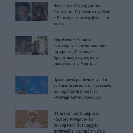
Νέες αποκαλύψεις για τον
θάνατο του 13χρονου στην Ηλεία
– Ο πατέρας του είχε βάλει στο
πατίνι…
Κεφαλονιά – Έκτακτο:
Εσπευσμένα στο νοσοκομείο η
μητέρα της Μυρτούς –
Δραματικές στιγμές στην
οικογένειά της Μυρτούς
Πρωτομαγιά με Πανσέληνο: Τα
ζώδια που ευνοούνται και εκείνο
που πρέπει να προσέξει
«Φεγγάρι των Λουλουδιών»
H Πανεύφημος Ευφημία εν
κόλποις Φαναρίου- Το
Οικουμενικό Πατριαρχείο
πανηγυρίζει και τιμά την Αγία