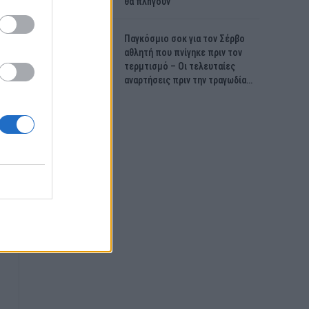
θα πλnγούν
Παγκόσμιο σοκ για τον Σέρβο
αθλητή που πνίγηκε πριν τον
τερμτισμό – Οι τελευταίες
αναρτήσεις πριν την τραγωδία…