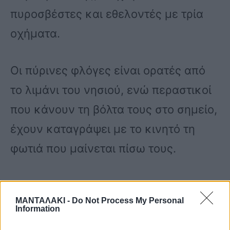
πυροσβέστες και εθελοντές με τρία
οχήματα.
Οι πύρινες φλόγες είναι ορατές από
το λιμάνι του νησιού, ενώ περαστικοί
που κάνουν τη βόλτα τους στο σημείο,
έχουν καταγράψει με το κινητό τη
φωτιά που μαίνεται πίσω τους.
Φωτιά στην Τζια.
ΜΑΝΤΑΛΑΚΙ -
Do Not Process My Personal
Information
pic.twitter.com/IrdTWWlBne