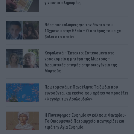
γίνουν οι πληρωμές;
Νέες αποκαλύψεις για τον θάνατο του
13χρονου στην Ηλεία – Ο πατέρας του είχε
βάλει στο πατίνι…
Κεφαλονιά – Έκτακτο: Εσπευσμένα στο
νοσοκομείο η μητέρα της Μυρτούς –
Δραματικές στιγμές στην οικογένειά της
Μυρτούς
Πρωτομαγιά με Πανσέληνο: Τα ζώδια που
ευνοούνται και εκείνο που πρέπει να προσέξει
«Φεγγάρι των Λουλουδιών»
H Πανεύφημος Ευφημία εν κόλποις Φαναρίου-
Το Οικουμενικό Πατριαρχείο πανηγυρίζει και
τιμά την Αγία Ευφημία