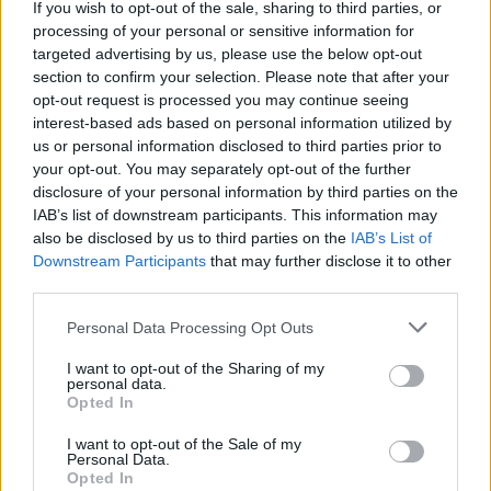
If you wish to opt-out of the sale, sharing to third parties, or
processing of your personal or sensitive information for
— 🌈МОNA LITSA🌈
targeted advertising by us, please use the below opt-out
section to confirm your selection. Please note that after your
(@surloulou)
August 5, 2023
opt-out request is processed you may continue seeing
interest-based ads based on personal information utilized by
us or personal information disclosed to third parties prior to
your opt-out. You may separately opt-out of the further
Φωτια στην Τζια πριν λιγο!
disclosure of your personal information by third parties on the
IAB’s list of downstream participants. This information may
pic.twitter.com/l9C4S4519r
also be disclosed by us to third parties on the
IAB’s List of
Downstream Participants
that may further disclose it to other
third parties.
— George T (@GeorgeBln)
Personal Data Processing Opt Outs
August 5, 2023
I want to opt-out of the Sharing of my
personal data.
Opted In
#τζια
#κεα
#φωτια
I want to opt-out of the Sale of my
Personal Data.
#πυρκαγια
Opted In