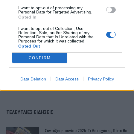
I want to opt-out of processing my
pic.twitter.com/lboYyOGFXh
Personal Data for Targeted Advertising.
Opted In
I want to opt-out of Collection, Use,
— Κατερίνα Χριστια
Retention, Sale, and/or Sharing of my
Personal Data that Is Unrelated with the
Purposes for which it was collected.
(@TrDM1vPaiTjSO5z)
Opted Out
CONFIRM
August 5, 2023
Data Deletion
Data Access
Privacy Policy
ΤΕΛΕΥΤΑΙΕΣ ΕΙΔΗΣΕΙΣ
Συντάξεις Ιουνίου 2026: Τι θα ισχύσει; Πότε θα