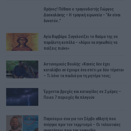
Θρήνος! Πέθανε ο τραγουδιστής Γιώργος
Δασκαλάκης – Η τραγική ειρωνεία – “Αν είναι
δυνατόν…”
Αγία Βαρβάρα: Συγκλονίζει το θαύμα της σε
παράλυτη κοπέλα – «Αύριο να σηκωθείς να
παίξεις πιάνο»
Αστυνομικός Bουλής: «Κανείς δεν έχει
καταλάβει αν έχουμε ένα σπίτι με δύο τέρατα»
– Τι λένε τα παιδιά για τη μητέρα τους;
Έρχονται βροχές και κατaιγίδες σε 2 μέpες –
Ποιεs 7 πεpιοχές θα πλnγούν
Παγκόσμιο σοκ για τον Σέρβο αθλητή που
πνίγηκε πριν τον τερμτισμό – Οι τελευταίες
αναρτήσεις πριν την τραγωδία…