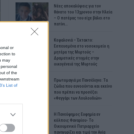
Νέες αποκαλύψεις για τον
θάνατο του 13χρονου στην Ηλεία
– Ο πατέρας του είχε βάλει στο
πατίνι…
Κεφαλονιά – Έκτακτο:
Εσπευσμένα στο νοσοκομείο η
sonal or
μητέρα της Μυρτούς –
ection to
Δραματικές στιγμές στην
ou may
οικογένειά της Μυρτούς
 personal
out of the
 downstream
Πρωτομαγιά με Πανσέληνο: Τα
B’s List of
ζώδια που ευνοούνται και εκείνο
που πρέπει να προσέξει
«Φεγγάρι των Λουλουδιών»
H Πανεύφημος Ευφημία εν
κόλποις Φαναρίου- Το
Οικουμενικό Πατριαρχείο
πανηγυρίζει και τιμά την Αγία