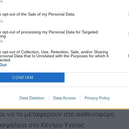
In
ού. Όλα ξεκίνησαν, όταν ένας
o opt-out of the Sale of my Personal Data.
ια τη Θεία Λειτουργία στο ξωκλήσι,
In
πεσε σε δύσβατο σημείο, με
to opt-out of processing my Personal Data for Targeted
ing.
In
o opt-out of Collection, Use, Retention, Sale, and/or Sharing
ersonal Data that Is Unrelated with the Purposes for which it
r, σε μονοπάτι που ακολούθησε έχασε
lected.
Out
δύσβατο σημείο, έχοντας τραυματιστεί.
CONFIRM
έσπευσαν για βοήθεια, ενώ τρεις
Data Deletion
Data Access
Privacy Policy
ρακώμης που κλήθηκαν προς βοήθεια,
αι να το μεταφέρουν στο ασθενοφόρο
ασφάλεια στο Κέντρο Υγείας