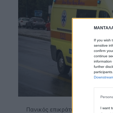
ΜΑΝΤΑΛΑ
If you wish 
sensitive in
confirm you
continue se
information 
further disc
participants
Downstream 
Persona
I want t
Πανικός επικράτησε στο γραφικό