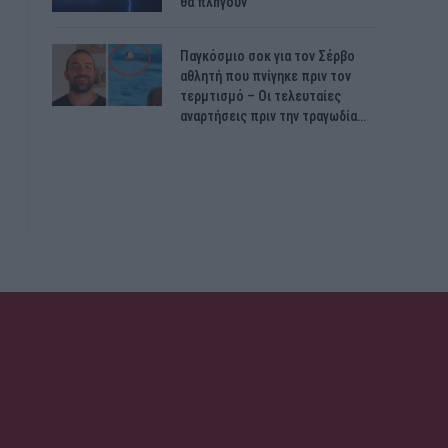
θα πλnγούν
Παγκόσμιο σοκ για τον Σέρβο
αθλητή που πνίγηκε πριν τον
τερμτισμό – Οι τελευταίες
αναρτήσεις πριν την τραγωδία…