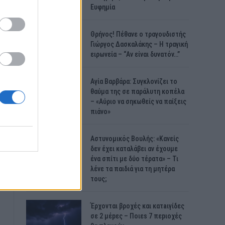
Ευφημία
Θρήνος! Πέθανε ο τραγουδιστής
Γιώργος Δασκαλάκης – Η τραγική
ειρωνεία – “Αν είναι δυνατόν…”
Αγία Βαρβάρα: Συγκλονίζει το
θαύμα της σε παράλυτη κοπέλα
– «Αύριο να σηκωθείς να παίξεις
πιάνο»
Αστυνομικός Bουλής: «Κανείς
δεν έχει καταλάβει αν έχουμε
ένα σπίτι με δύο τέρατα» – Τι
λένε τα παιδιά για τη μητέρα
τους;
Έρχονται βροχές και κατaιγίδες
σε 2 μέpες – Ποιεs 7 πεpιοχές