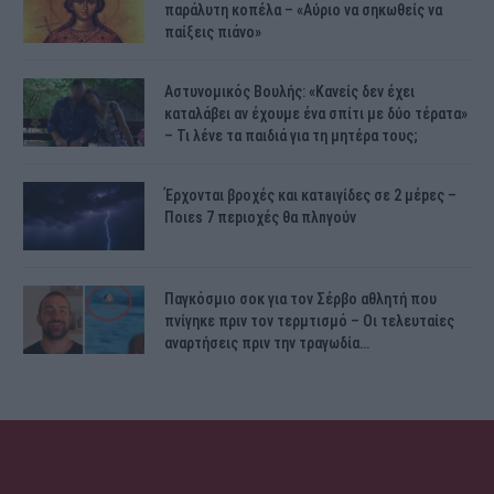
παράλυτη κοπέλα – «Αύριο να σηκωθείς να
παίξεις πιάνο»
Αστυνομικός Bουλής: «Κανείς δεν έχει
καταλάβει αν έχουμε ένα σπίτι με δύο τέρατα»
– Τι λένε τα παιδιά για τη μητέρα τους;
Έρχονται βροχές και κατaιγίδες σε 2 μέpες –
Ποιεs 7 πεpιοχές θα πλnγούν
Παγκόσμιο σοκ για τον Σέρβο αθλητή που
πνίγηκε πριν τον τερμτισμό – Οι τελευταίες
αναρτήσεις πριν την τραγωδία…