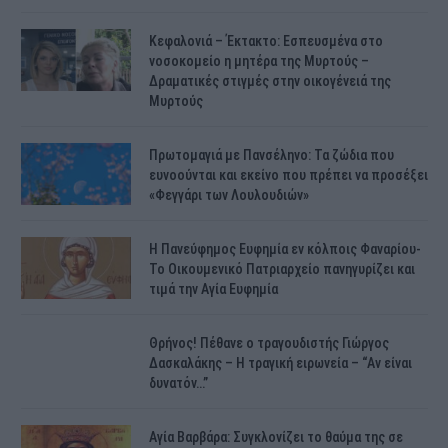
Κεφαλονιά – Έκτακτο: Εσπευσμένα στο
νοσοκομείο η μητέρα της Μυρτούς –
Δραματικές στιγμές στην οικογένειά της
Μυρτούς
Πρωτομαγιά με Πανσέληνο: Τα ζώδια που
ευνοούνται και εκείνο που πρέπει να προσέξει
«Φεγγάρι των Λουλουδιών»
H Πανεύφημος Ευφημία εν κόλποις Φαναρίου-
Το Οικουμενικό Πατριαρχείο πανηγυρίζει και
τιμά την Αγία Ευφημία
Θρήνος! Πέθανε ο τραγουδιστής Γιώργος
Δασκαλάκης – Η τραγική ειρωνεία – “Αν είναι
δυνατόν…”
Αγία Βαρβάρα: Συγκλονίζει το θαύμα της σε