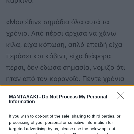
καρκίνο.
«Μου έδινε σημάδια όλα αυτά τα
χρόνια. Από πέρσι άρχισα να χάνω
κιλά, είχα κόπωση, απλά επειδή είχα
περάσει και κόβιντ, είχα διάφορα
πέρσι, δεν έδωσα σημασία, νόμιζα ότι
ήταν από τον κορονοϊό. Πέντε χρόνια
το κουβαλούσα. Αυτό, παρά το
ΜΑΝΤΑΛΑΚΙ -
Do Not Process My Personal
γεγονός ότι ήμουν νέος, εξελίχθηκε
Information
πάρα πάρα πολύ αργά» είπε ο Νίκος
If you wish to opt-out of the sale, sharing to third parties, or
processing of your personal or sensitive information for
Φλωρινιώτης και πρόσθεσε η μητέρα
targeted advertising by us, please use the below opt-out