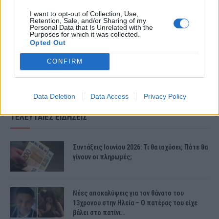
I want to opt-out of Collection, Use,
Δείτε το βίντεο με τη συγκλονιστική
Retention, Sale, and/or Sharing of my
Personal Data that Is Unrelated with the
Purposes for which it was collected.
εξομολόγηση:
Opted Out
CONFIRM
Data Deletion
Data Access
Privacy Policy
ΤΕΛΕΥΤΑΙΕΣ ΕΙΔΗΣΕΙΣ
Συντάξεις Ιουνίου 2026: Τι θα ισχύσει; Πότε θα
γίνουν οι πληρωμές;
Νέες αποκαλύψεις για τον θάνατο του
13χρονου στην Ηλεία – Ο πατέρας του είχε
βάλει στο πατίνι…