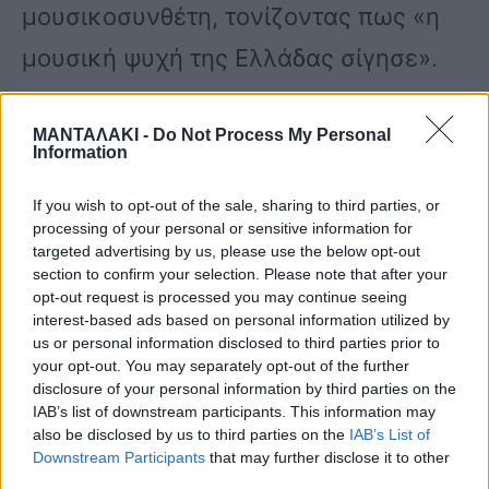
μουσικοσυνθέτη, τονίζοντας πως «η
μουσική ψυχή της Ελλάδας σίγησε».
«Με θλίψη ανακοινώνουμε ότι σήμερα
ΜΑΝΤΑΛΑΚΙ -
Do Not Process My Personal
Information
το απόγευμα απεβίωσε, μετά από
If you wish to opt-out of the sale, sharing to third parties, or
σκληρή μάχη με τον καρκίνο, ο
processing of your personal or sensitive information for
targeted advertising by us, please use the below opt-out
μεγάλος εθνικός μας συνθέτης
section to confirm your selection. Please note that after your
opt-out request is processed you may continue seeing
Γιάννης Μαρκόπουλος» αναφέρει η
interest-based ads based on personal information utilized by
οικογένεια του εκλιπόντος.
us or personal information disclosed to third parties prior to
your opt-out. You may separately opt-out of the further
disclosure of your personal information by third parties on the
IAB’s list of downstream participants. This information may
«Η μουσική ψυχή της Ελλάδας σίγησε.
also be disclosed by us to third parties on the
IAB’s List of
Downstream Participants
that may further disclose it to other
Όμως, θα μένει ζωντανή στη μνήμη
third parties.