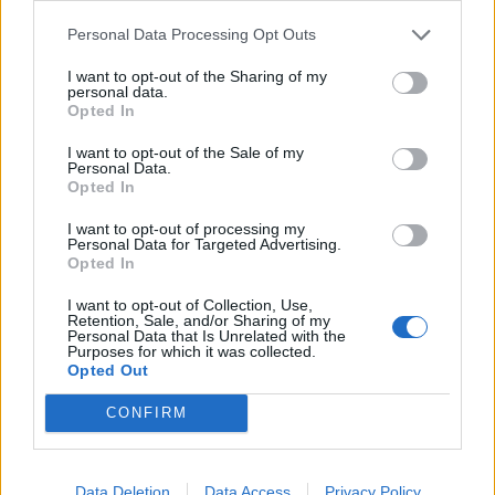
μας, μέσα από τα τραγούδια του, που
Personal Data Processing Opt Outs
τραγουδήθηκαν και θα τραγουδιούνται
I want to opt-out of the Sharing of my
personal data.
από γενιές και γενιές Ελλήνων και
Opted In
Ελληνίδων» προσθέτει η ανακοίνωση.
I want to opt-out of the Sale of my
Personal Data.
Opted In
I want to opt-out of processing my
Personal Data for Targeted Advertising.
Opted In
I want to opt-out of Collection, Use,
ΤΕΛΕΥΤΑΙΕΣ ΕΙΔΗΣΕΙΣ
Retention, Sale, and/or Sharing of my
Personal Data that Is Unrelated with the
Purposes for which it was collected.
Opted Out
“Έρχεται” νέο Market Pass – Ποιοι είναι οι
δικαιούχοι
CONFIRM
Πάρος τραγωδία σε beach bar: Προβληματίζει η
Data Deletion
Data Access
Privacy Policy