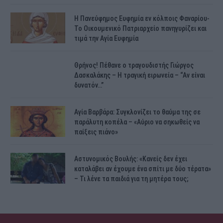
H Πανεύφημος Ευφημία εν κόλποις Φαναρίου-
Το Οικουμενικό Πατριαρχείο πανηγυρίζει και
τιμά την Αγία Ευφημία
Θρήνος! Πέθανε ο τραγουδιστής Γιώργος
Δασκαλάκης – Η τραγική ειρωνεία – “Αν είναι
δυνατόν…”
Αγία Βαρβάρα: Συγκλονίζει το θαύμα της σε
παράλυτη κοπέλα – «Αύριο να σηκωθείς να
παίξεις πιάνο»
Αστυνομικός Bουλής: «Κανείς δεν έχει
καταλάβει αν έχουμε ένα σπίτι με δύο τέρατα»
– Τι λένε τα παιδιά για τη μητέρα τους;