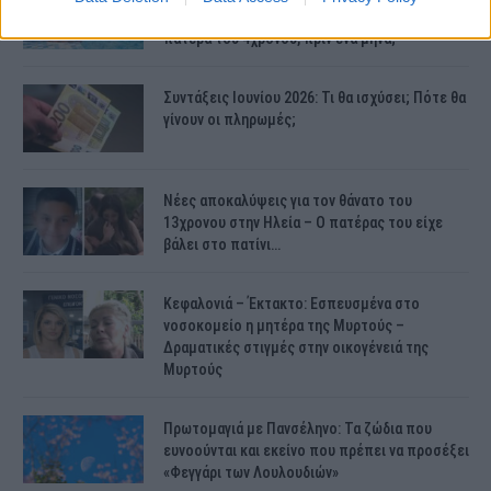
μαρτυρία του ιδιοκτήτη – Τι συνέβη με τον
πατέρα του 4χρονου, πριν ένα μήνα;
Συντάξεις Ιουνίου 2026: Τι θα ισχύσει; Πότε θα
γίνουν οι πληρωμές;
Νέες αποκαλύψεις για τον θάνατο του
13χρονου στην Ηλεία – Ο πατέρας του είχε
βάλει στο πατίνι…
Κεφαλονιά – Έκτακτο: Εσπευσμένα στο
νοσοκομείο η μητέρα της Μυρτούς –
Δραματικές στιγμές στην οικογένειά της
Μυρτούς
Πρωτομαγιά με Πανσέληνο: Τα ζώδια που
ευνοούνται και εκείνο που πρέπει να προσέξει
«Φεγγάρι των Λουλουδιών»