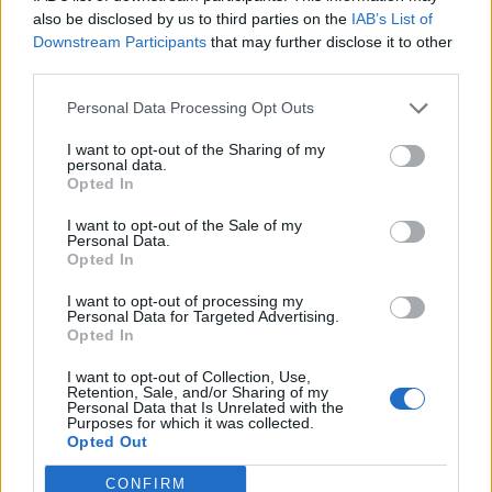
άνθρωπος πάλι. Λένε και άλλοι ότι
also be disclosed by us to third parties on the
IAB’s List of
Downstream Participants
that may further disclose it to other
τους λείπεις και όταν το ακούω θέλω
third parties.
να φωνάξω δεν ξέρετε τι θα πει μου
Personal Data Processing Opt Outs
λείπει. Θέλω να σου γράψω ένα
I want to opt-out of the Sharing of my
personal data.
στιχάκι από ένα τραγούδι, (έλα λίγο
Opted In
μόνο για λίγο).
I want to opt-out of the Sale of my
Personal Data.
Opted In
Μάταια σε ψάχνω δεν μπορώ να σε
I want to opt-out of processing my
Personal Data for Targeted Advertising.
βρω πουθενά και συνεχίζω μόνη μου
Opted In
να προσπαθώ να βρω τα αχνάρια που
I want to opt-out of Collection, Use,
Retention, Sale, and/or Sharing of my
Personal Data that Is Unrelated with the
άφησες. Σ αγαπώ και μου λείπεις και
Purposes for which it was collected.
Opted Out
να σου πω κάτι δεν φέρθηκες καλά
CONFIRM