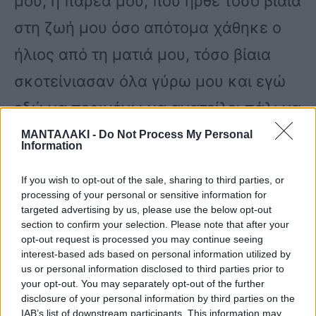
μου, η παρέα μου, που ήρθε τόσο βίαια
στη ζωή μου όσο απότομα χάθηκε ο
ήλιος από τη ματιά μου, τόσο βίαια
σκοτείνιασαν όλα γύρω μου και εγώ
εδώ να περιμένω να ανατείλει πάλι να
ξημερώσει αλλά μάταια .Θυμάσαι το
ΜΑΝΤΑΛΑΚΙ -
Do Not Process My Personal
Information
πουλάκι που κελαηδούσε στη βεράντα
If you wish to opt-out of the sale, sharing to third parties, or
μας δεν ξαναήρθε σαν να έφυγε και
processing of your personal or sensitive information for
targeted advertising by us, please use the below opt-out
αυτό λίγες μέρες μετά από εσένα.
section to confirm your selection. Please note that after your
Αναρωτιέμαι μερικές φορές εάν θα
opt-out request is processed you may continue seeing
interest-based ads based on personal information utilized by
ξημερώσει πάλι για μένα, αν θα
us or personal information disclosed to third parties prior to
your opt-out. You may separately opt-out of the further
νοιώσω αληθινή χαρά αν θα νοιώσω
disclosure of your personal information by third parties on the
IAB’s list of downstream participants. This information may