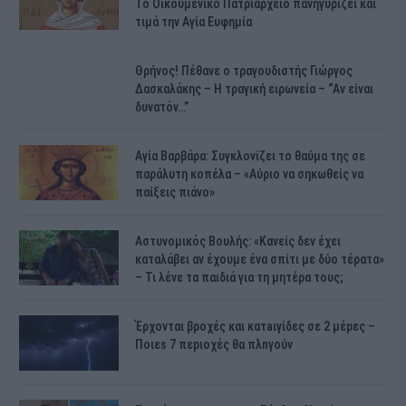
Το Οικουμενικό Πατριαρχείο πανηγυρίζει και
τιμά την Αγία Ευφημία
Θρήνος! Πέθανε ο τραγουδιστής Γιώργος
Δασκαλάκης – Η τραγική ειρωνεία – “Αν είναι
δυνατόν…”
Αγία Βαρβάρα: Συγκλονίζει το θαύμα της σε
παράλυτη κοπέλα – «Αύριο να σηκωθείς να
παίξεις πιάνο»
Αστυνομικός Bουλής: «Κανείς δεν έχει
καταλάβει αν έχουμε ένα σπίτι με δύο τέρατα»
– Τι λένε τα παιδιά για τη μητέρα τους;
Έρχονται βροχές και κατaιγίδες σε 2 μέpες –
Ποιεs 7 πεpιοχές θα πλnγούν