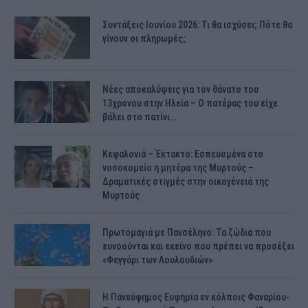
Συντάξεις Ιουνίου 2026: Τι θα ισχύσει; Πότε θα
γίνουν οι πληρωμές;
Νέες αποκαλύψεις για τον θάνατο του
13χρονου στην Ηλεία – Ο πατέρας του είχε
βάλει στο πατίνι…
Κεφαλονιά – Έκτακτο: Εσπευσμένα στο
νοσοκομείο η μητέρα της Μυρτούς –
Δραματικές στιγμές στην οικογένειά της
Μυρτούς
Πρωτομαγιά με Πανσέληνο: Τα ζώδια που
ευνοούνται και εκείνο που πρέπει να προσέξει
«Φεγγάρι των Λουλουδιών»
H Πανεύφημος Ευφημία εν κόλποις Φαναρίου-