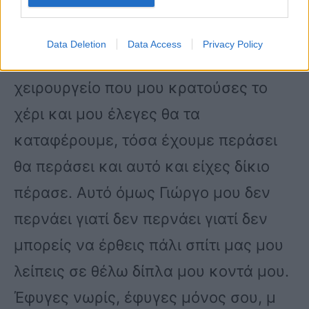
γιατί μου έλεγες αγάπη μου θα
είμαστε μαζί για πάντα. Θυμάσαι όταν
Data Deletion
Data Access
Privacy Policy
δεν ξυπνούσα από τη νάρκωση στο
χειρουργείο που μου κρατούσες το
χέρι και μου έλεγες θα τα
καταφέρουμε, τόσα έχουμε περάσει
θα περάσει και αυτό και είχες δίκιο
πέρασε. Αυτό όμως Γιώργο μου δεν
περνάει γιατί δεν περνάει γιατί δεν
μπορείς να έρθεις πάλι σπίτι μας μου
λείπεις σε θέλω δίπλα μου κοντά μου.
Έφυγες νωρίς, έφυγες μόνος σου, μ