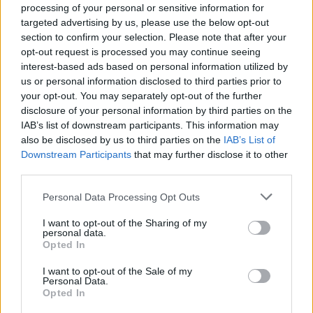
processing of your personal or sensitive information for
Σε ότι αφορά τα νέα δεδομένα στην
targeted advertising by us, please use the below opt-out
section to confirm your selection. Please note that after your
δίκη στο Εφετείο, ο κ. Παπαϊωαννίδης
opt-out request is processed you may continue seeing
interest-based ads based on personal information utilized by
είπε ότι “θα καταθέσουν οι γονείς του
us or personal information disclosed to third parties prior to
δράστη, που δεν έχουν εμφανιστεί
your opt-out. You may separately opt-out of the further
disclosure of your personal information by third parties on the
ποτέ μέχρι τώρα, ενώ θα γίνει
IAB’s list of downstream participants. This information may
also be disclosed by us to third parties on the
IAB’s List of
ανάγνωση όλου του ημερολογίου της
Downstream Participants
that may further disclose it to other
third parties.
Καρολάιν και όχι αποσπασμάτων,
Personal Data Processing Opt Outs
όπως συνέβη στο πρώτο δικαστήριο”
I want to opt-out of the Sharing of my
personal data.
Opted In
Απαντώντας σε ερωτήσεις είπε “τον
I want to opt-out of the Sale of my
έχω δει να “σπάει” αρκετές φορές.
Personal Data.
Opted In
Είναι ένας άνθρωπος αρκετά