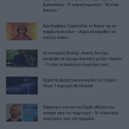
Δασκαλάκης – Η τραγική ειρωνεία – “Αν είναι
δυνατόν…”
Αγία Βαρβάρα: Συγκλονίζει το θαύμα της σε
παράλυτη κοπέλα – «Αύριο να σηκωθείς να
παίξεις πιάνο»
Αστυνομικός Bουλής: «Κανείς δεν έχει
καταλάβει αν έχουμε ένα σπίτι με δύο τέρατα»
– Τι λένε τα παιδιά για τη μητέρα τους;
Έρχονται βροχές και κατaιγίδες σε 2 μέpες –
Ποιεs 7 πεpιοχές θα πλnγούν
Παγκόσμιο σοκ για τον Σέρβο αθλητή που
πνίγηκε πριν τον τερμτισμό – Οι τελευταίες
αναρτήσεις πριν την τραγωδία…