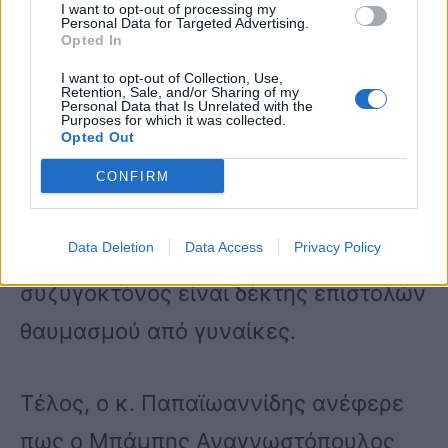
I want to opt-out of processing my
Personal Data for Targeted Advertising.
καταπονημένος ψυχολογικά και
Opted In
σίγουρα οι εξελίξεις έχουν τις
I want to opt-out of Collection, Use,
Retention, Sale, and/or Sharing of my
επιδράσεις τους”.
Personal Data that Is Unrelated with the
Purposes for which it was collected.
Opted Out
“Προσωπικά δεν έχω δει επιστολή, δεν
CONFIRM
γνωρίζω αν έχει λάβει οτιδήποτε”,
Data Deletion
Data Access
Privacy Policy
είπε για τις φήμες πως ο
συζυγοκτόνος είναι δέκτης επιστολών
θαυμασμού από γυναίκες.
Τέλος, ο κ. Παπαϊωαννίδης ανέφερε
πως ο Μπάμπης Αναγνωστόπουλος