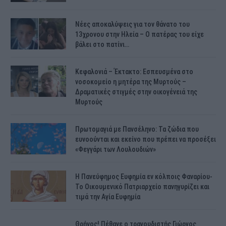
Νέες αποκαλύψεις για τον θάνατο του
13χρονου στην Ηλεία – Ο πατέρας του είχε
βάλει στο πατίνι…
Κεφαλονιά – Έκτακτο: Εσπευσμένα στο
νοσοκομείο η μητέρα της Μυρτούς –
Δραματικές στιγμές στην οικογένειά της
Μυρτούς
Πρωτομαγιά με Πανσέληνο: Τα ζώδια που
ευνοούνται και εκείνο που πρέπει να προσέξει
«Φεγγάρι των Λουλουδιών»
H Πανεύφημος Ευφημία εν κόλποις Φαναρίου-
Το Οικουμενικό Πατριαρχείο πανηγυρίζει και
τιμά την Αγία Ευφημία
Θρήνος! Πέθανε ο τραγουδιστής Γιώργος