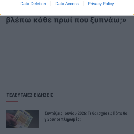
Data Deletion
Data Access
Privacy Policy
ρώτησαν αν θέλω να τους
βλέπω κάθε πρωί που ξυπνάω;»
ΤΕΛΕΥΤΑΙΕΣ ΕΙΔΗΣΕΙΣ
Συντάξεις Ιουνίου 2026: Τι θα ισχύσει; Πότε θα
γίνουν οι πληρωμές;