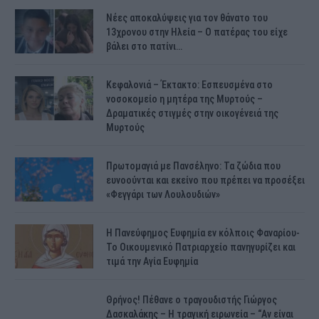
Νέες αποκαλύψεις για τον θάνατο του
13χρονου στην Ηλεία – Ο πατέρας του είχε
βάλει στο πατίνι…
Κεφαλονιά – Έκτακτο: Εσπευσμένα στο
νοσοκομείο η μητέρα της Μυρτούς –
Δραματικές στιγμές στην οικογένειά της
Μυρτούς
Πρωτομαγιά με Πανσέληνο: Τα ζώδια που
ευνοούνται και εκείνο που πρέπει να προσέξει
«Φεγγάρι των Λουλουδιών»
H Πανεύφημος Ευφημία εν κόλποις Φαναρίου-
Το Οικουμενικό Πατριαρχείο πανηγυρίζει και
τιμά την Αγία Ευφημία
Θρήνος! Πέθανε ο τραγουδιστής Γιώργος
Δασκαλάκης – Η τραγική ειρωνεία – “Αν είναι