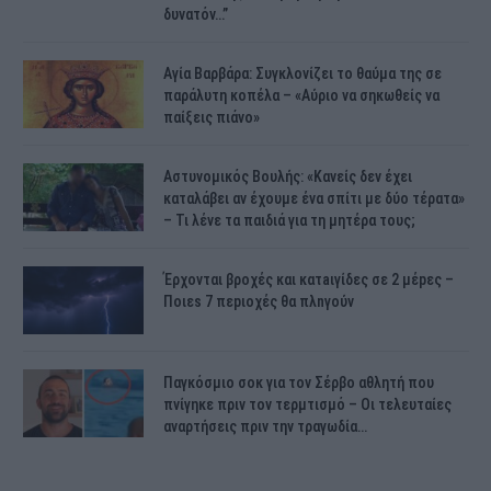
δυνατόν…”
Αγία Βαρβάρα: Συγκλονίζει το θαύμα της σε
παράλυτη κοπέλα – «Αύριο να σηκωθείς να
παίξεις πιάνο»
Αστυνομικός Bουλής: «Κανείς δεν έχει
καταλάβει αν έχουμε ένα σπίτι με δύο τέρατα»
– Τι λένε τα παιδιά για τη μητέρα τους;
Έρχονται βροχές και κατaιγίδες σε 2 μέpες –
Ποιεs 7 πεpιοχές θα πλnγούν
Παγκόσμιο σοκ για τον Σέρβο αθλητή που
πνίγηκε πριν τον τερμτισμό – Οι τελευταίες
αναρτήσεις πριν την τραγωδία…