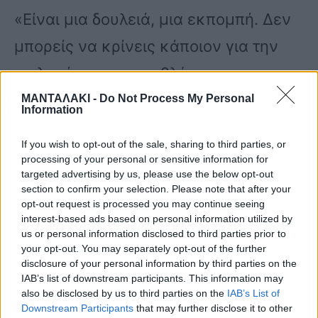
«Είναι μια δουλειά, μια εκπομπή. Δεν
μπορείς να κρίνεις κάποιον για την
επιλογή του που το βλέπει σαν
δουλειά. Το πιο εύκολο πράγμα είναι
ΜΑΝΤΑΛΑΚΙ -
Do Not Process My Personal
Information
να κρίνουνε, το πιο δύσκολο να
If you wish to opt-out of the sale, sharing to third parties, or
κρίνουμε τον εαυτό μας. Ό,τι και να
processing of your personal or sensitive information for
targeted advertising by us, please use the below opt-out
κάνω θα με κρίνουνε, το έχω
section to confirm your selection. Please note that after your
opt-out request is processed you may continue seeing
συνηθίσει, οπότε δεν με απασχολεί.
interest-based ads based on personal information utilized by
Θα κάνω ό,τι θέλω εγώ», ξεκαθάρισε
us or personal information disclosed to third parties prior to
your opt-out. You may separately opt-out of the further
η Κατερίνα Δαλάκα.
disclosure of your personal information by third parties on the
IAB’s list of downstream participants. This information may
also be disclosed by us to third parties on the
IAB’s List of
Downstream Participants
that may further disclose it to other
«Ούτε κι εγώ περίμενα λόγω του