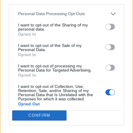
third parties.
στίβου να μπορέσω να ενταχθώ τόσο
Personal Data Processing Opt Outs
εύκολα στην ομάδα, έβγαινα μπροστά
I want to opt-out of the Sharing of my
personal data.
και δεν κοιτούσα μόνο τον εαυτό μου.
Opted In
Επαγγελματικά στο μέλλον θέλω
I want to opt-out of the Sale of my
Personal Data.
σίγουρα να ασχοληθώ με το real
Opted In
estate, πρέπει να κάτσω να το ψάξω.
I want to opt-out of processing my
Personal Data for Targeted Advertising.
Opted In
Δεν νιώθω celebrity, παραμένω η
I want to opt-out of Collection, Use,
Κατερίνα», παραδέχεται σε άλλο
Retention, Sale, and/or Sharing of my
Personal Data that Is Unrelated with the
σημείο η Κατερίνα Δαλάκα.
Purposes for which it was collected.
Opted Out
CONFIRM
Δείτε το βίντεο – Η Κατερίνα
Δαλάκα ξεσπά: «Εμένα με