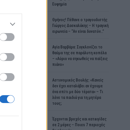
Ευφημία
Θρήνος! Πέθανε ο τραγουδιστής
Γιώργος Δασκαλάκης – Η τραγική
ειρωνεία – “Αν είναι δυνατόν…”
Αγία Βαρβάρα: Συγκλονίζει το
θαύμα της σε παράλυτη κοπέλα
– «Αύριο να σηκωθείς να παίξεις
πιάνο»
Αστυνομικός Bουλής: «Κανείς
δεν έχει καταλάβει αν έχουμε
ένα σπίτι με δύο τέρατα» – Τι
λένε τα παιδιά για τη μητέρα
τους;
Έρχονται βροχές και κατaιγίδες
σε 2 μέpες – Ποιεs 7 πεpιοχές