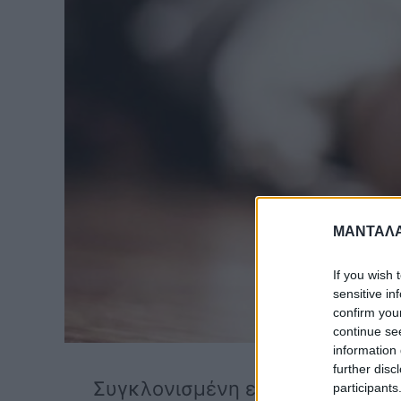
ΜΑΝΤΑΛΑ
If you wish 
sensitive in
confirm you
continue se
information 
further disc
Συγκλονισμένη είναι , η οικογέν
participants