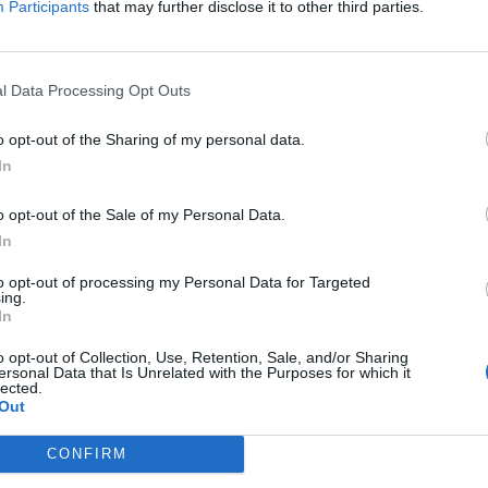
Participants
that may further disclose it to other third parties.
έλος όταν το αυτοκίνητο της , εξετράπη
 κενό , από ύψος 8 μέτρων.
l Data Processing Opt Outs
o opt-out of the Sharing of my personal data.
 Μαλανδρίνου , τραυματίστηκε
In
ης Τρίτης του Πάσχα, στον δρόμο Ιτέας
o opt-out of the Sale of my Personal Data.
In
to opt-out of processing my Personal Data for Targeted
ing.
κας , ξυπνά μήνες ενός άλλου τραγικού
In
 Ιανουαρίου του 2017 , με θύμα τότε ,
o opt-out of Collection, Use, Retention, Sale, and/or Sharing
ersonal Data that Is Unrelated with the Purposes for which it
ού καταστήματος .
lected.
Out
CONFIRM
.00 το απόγευμα, όταν το αυτοκίνητό