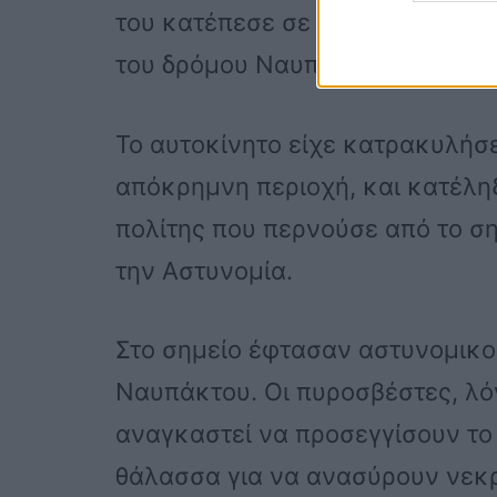
του κατέπεσε σε βραχώδη παραθ
του δρόμου Ναυπάκτου- Ιτέας.
Το αυτοκίνητο είχε κατρακυλήσε
απόκρημνη περιοχή, και κατέληξ
πολίτης που περνούσε από το ση
την Αστυνομία.
Στο σημείο έφτασαν αστυνομικο
Ναυπάκτου. Οι πυροσβέστες, λό
αναγκαστεί να προσεγγίσουν το
θάλασσα για να ανασύρουν νεκρ