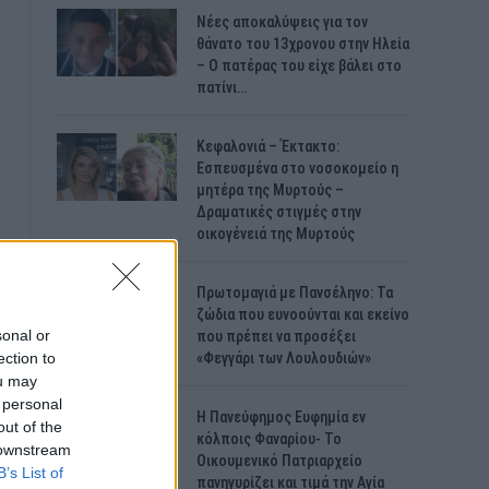
Νέες αποκαλύψεις για τον
θάνατο του 13χρονου στην Ηλεία
– Ο πατέρας του είχε βάλει στο
πατίνι…
Κεφαλονιά – Έκτακτο:
Εσπευσμένα στο νοσοκομείο η
μητέρα της Μυρτούς –
Δραματικές στιγμές στην
οικογένειά της Μυρτούς
Πρωτομαγιά με Πανσέληνο: Τα
ζώδια που ευνοούνται και εκείνο
sonal or
που πρέπει να προσέξει
ection to
«Φεγγάρι των Λουλουδιών»
ou may
 personal
H Πανεύφημος Ευφημία εν
out of the
κόλποις Φαναρίου- Το
 downstream
Οικουμενικό Πατριαρχείο
B’s List of
πανηγυρίζει και τιμά την Αγία