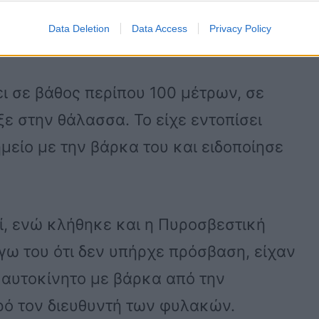
αλάσσια περιοχή, στο 300 χιλιόμετρο
Data Deletion
Data Access
Privacy Policy
ι σε βάθος περίπου 100 μέτρων, σε
ε στην θάλασσα. Το είχε εντοπίσει
μείο με την βάρκα του και ειδοποίησε
ί, ενώ κλήθηκε και η Πυροσβεστική
γω του ότι δεν υπήρχε πρόσβαση, είχαν
 αυτοκίνητο με βάρκα από την
ό τον διευθυντή των φυλακών.