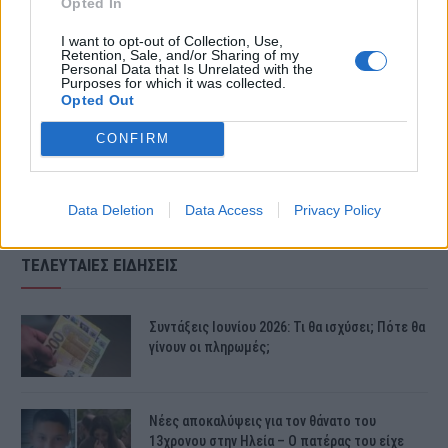
Opted In
Δείτε το βίντεο με την ανακοίνωση
I want to opt-out of Collection, Use,
Retention, Sale, and/or Sharing of my
των μεγάλων νικητών του φετινού
Personal Data that Is Unrelated with the
Purposes for which it was collected.
Opted Out
J2US:
CONFIRM
Data Deletion
Data Access
Privacy Policy
ΤΕΛΕΥΤΑΙΕΣ ΕΙΔΗΣΕΙΣ
Συντάξεις Ιουνίου 2026: Τι θα ισχύσει; Πότε θα
γίνουν οι πληρωμές;
Νέες αποκαλύψεις για τον θάνατο του
13χρονου στην Ηλεία – Ο πατέρας του είχε