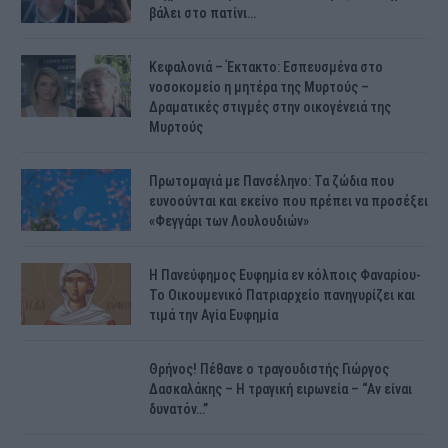
βάλει στο πατίνι…
Κεφαλονιά – Έκτακτο: Εσπευσμένα στο
νοσοκομείο η μητέρα της Μυρτούς –
Δραματικές στιγμές στην οικογένειά της
Μυρτούς
Πρωτομαγιά με Πανσέληνο: Τα ζώδια που
ευνοούνται και εκείνο που πρέπει να προσέξει
«Φεγγάρι των Λουλουδιών»
H Πανεύφημος Ευφημία εν κόλποις Φαναρίου-
Το Οικουμενικό Πατριαρχείο πανηγυρίζει και
τιμά την Αγία Ευφημία
Θρήνος! Πέθανε ο τραγουδιστής Γιώργος
Δασκαλάκης – Η τραγική ειρωνεία – “Αν είναι
δυνατόν…”