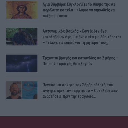
Αγία Βαρβάρα: Συγκλονίζει το θαύμα της σε
παράλυτη κοπέλα – «Αύριο να σηκωθείς να
παίξεις πιάνο»
Αστυνομικός Bουλής: «Κανείς δεν έχει
καταλάβει αν έχουμε ένα σπίτι με δύο τέρατα»
– Τι λένε τα παιδιά για τη μητέρα τους;
Έρχονται βροχές και κατaιγίδες σε 2 μέpες –
Ποιεs 7 πεpιοχές θα πλnγούν
Παγκόσμιο σοκ για τον Σέρβο αθλητή που
πνίγηκε πριν τον τερμτισμό – Οι τελευταίες
αναρτήσεις πριν την τραγωδία…