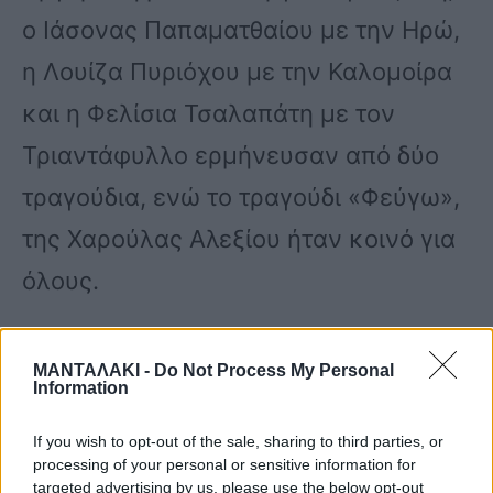
ο Ιάσονας Παπαματθαίου με την Ηρώ,
η Λουίζα Πυριόχου με την Καλομοίρα
και η Φελίσια Τσαλαπάτη με τον
Τριαντάφυλλο ερμήνευσαν από δύο
τραγούδια, ενώ το τραγούδι «Φεύγω»,
της Χαρούλας Αλεξίου ήταν κοινό για
όλους.
Οι νικητές λοιπόν, του φετινού,
ΜΑΝΤΑΛΑΚΙ -
Do Not Process My Personal
Information
δεύτερου, κύκλου του J2US στον
Alpha είναι η Ηρώ Λεχουρίτη και ο
If you wish to opt-out of the sale, sharing to third parties, or
processing of your personal or sensitive information for
Ιάσονας Παπαματθαίου! Το ζευγάρι,
targeted advertising by us, please use the below opt-out