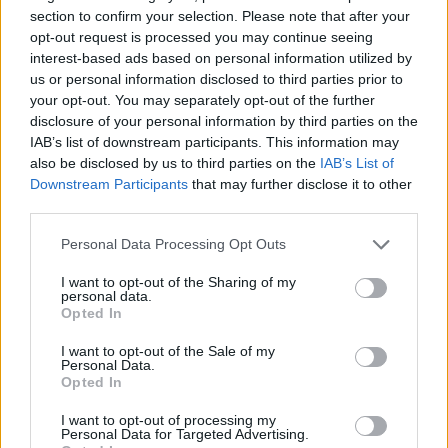
section to confirm your selection. Please note that after your
που από την πρώτη κιόλας εμφάνιση
opt-out request is processed you may continue seeing
interest-based ads based on personal information utilized by
στο show εντυπωσίασε με τις
us or personal information disclosed to third parties prior to
your opt-out. You may separately opt-out of the further
επιδόσεις του και κατάφερε να
disclosure of your personal information by third parties on the
τερματίσει πρώτο!
IAB’s list of downstream participants. This information may
also be disclosed by us to third parties on the
IAB’s List of
Downstream Participants
that may further disclose it to other
third parties.
«Νομίζω ότι το ζω σε όνειρο όλο αυτό,
Personal Data Processing Opt Outs
ότι είμαι σε άλλη διάσταση», δήλωσε ο
I want to opt-out of the Sharing of my
Ιάσονας Παπαματθαίου,
personal data.
Opted In
ανταλλάσσοντας ευχαριστώ με την
I want to opt-out of the Sale of my
coach του και αγκαλιάζοντας το
Personal Data.
Opted In
τρόπαιο του νικητή.
I want to opt-out of processing my
Personal Data for Targeted Advertising.