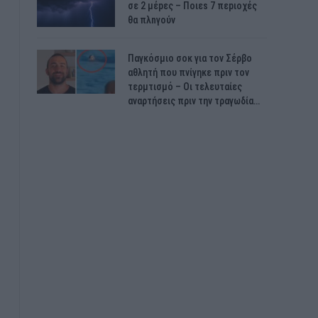
σε 2 μέpες – Ποιεs 7 πεpιοχές
θα πλnγούν
Παγκόσμιο σοκ για τον Σέρβο
αθλητή που πνίγηκε πριν τον
τερμτισμό – Οι τελευταίες
αναρτήσεις πριν την τραγωδία…