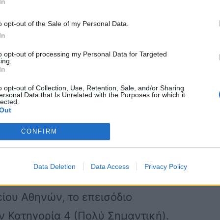
In
δυτικά ηπειρωτικά ορεινά πάνω από τα
o opt-out of the Sale of my Personal Data.
ρο).
In
to opt-out of processing my Personal Data for Targeted
ing.
ως έως 7-8 μποφόρ.
In
o opt-out of Collection, Use, Retention, Sale, and/or Sharing
ersonal Data that Is Unrelated with the Purposes for which it
lected.
ης κυρίως στα νότια τμήματα της
Out
CONFIRM
ση του επεισοδίου βροχόπτωσης
Data Deletion
Data Access
Privacy Policy
 η οποία εφαρμόζεται από τη μονάδα
ίου Αθηνών, το επεισόδιο
 Κατηγορία 4 (Πολύ Σημαντική).