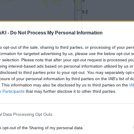
ΚΙ -
Do Not Process My Personal Information
to opt-out of the sale, sharing to third parties, or processing of your per
formation for targeted advertising by us, please use the below opt-out s
 στη Δυτική και Βόρεια Ελλάδα, καθώς
r selection. Please note that after your opt-out request is processed y
γαίου, όπου είναι πιθανό να
eing interest-based ads based on personal information utilized by us or
disclosed to third parties prior to your opt-out. You may separately opt-
ς έως μεγάλου μεγέθους (>2 εκ.) και
losure of your personal information by third parties on the IAB’s list of
. This information may also be disclosed by us to third parties on the
IA
Participants
that may further disclose it to other third parties.
Δυτική Ελλάδα, όπου είναι πιθανό να
l Data Processing Opt Outs
ς περισσότερα από 150 – 200 mm.
o opt-out of the Sharing of my personal data.