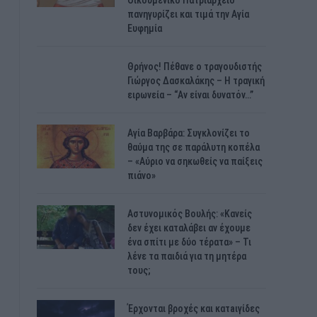
Οικουμενικό Πατριαρχείο
πανηγυρίζει και τιμά την Αγία
Ευφημία
Θρήνος! Πέθανε ο τραγουδιστής
Γιώργος Δασκαλάκης – Η τραγική
ειρωνεία – “Αν είναι δυνατόν…”
Αγία Βαρβάρα: Συγκλονίζει το
θαύμα της σε παράλυτη κοπέλα
– «Αύριο να σηκωθείς να παίξεις
πιάνο»
Αστυνομικός Bουλής: «Κανείς
δεν έχει καταλάβει αν έχουμε
ένα σπίτι με δύο τέρατα» – Τι
λένε τα παιδιά για τη μητέρα
τους;
Έρχονται βροχές και κατaιγίδες