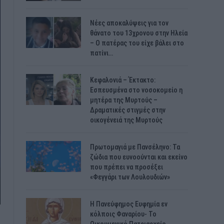
Νέες αποκαλύψεις για τον
θάνατο του 13χρονου στην Ηλεία
– Ο πατέρας του είχε βάλει στο
πατίνι…
Κεφαλονιά – Έκτακτο:
Εσπευσμένα στο νοσοκομείο η
μητέρα της Μυρτούς –
Δραματικές στιγμές στην
οικογένειά της Μυρτούς
Πρωτομαγιά με Πανσέληνο: Τα
ζώδια που ευνοούνται και εκείνο
που πρέπει να προσέξει
«Φεγγάρι των Λουλουδιών»
H Πανεύφημος Ευφημία εν
κόλποις Φαναρίου- Το