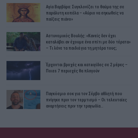
Αγία Βαρβάρα: Συγκλονίζει το θαύμα της σε
παράλυτη κοπέλα – «Αύριο να σηκωθείς να
παίξεις πιάνο»
Αστυνομικός Bουλής: «Κανείς δεν έχει
καταλάβει αν έχουμε ένα σπίτι με δύο τέρατα»
– Τι λένε τα παιδιά για τη μητέρα τους;
Έρχονται βροχές και κατaιγίδες σε 2 μέpες –
Ποιεs 7 πεpιοχές θα πλnγούν
Παγκόσμιο σοκ για τον Σέρβο αθλητή που
πνίγηκε πριν τον τερμτισμό – Οι τελευταίες
αναρτήσεις πριν την τραγωδία…