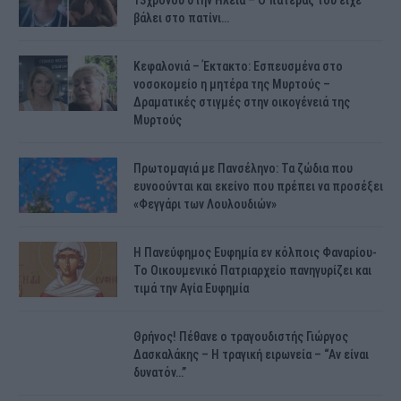
13χρονου στην Ηλεία – Ο πατέρας του είχε
βάλει στο πατίνι…
Κεφαλονιά – Έκτακτο: Εσπευσμένα στο
νοσοκομείο η μητέρα της Μυρτούς –
Δραματικές στιγμές στην οικογένειά της
Μυρτούς
Πρωτομαγιά με Πανσέληνο: Τα ζώδια που
ευνοούνται και εκείνο που πρέπει να προσέξει
«Φεγγάρι των Λουλουδιών»
H Πανεύφημος Ευφημία εν κόλποις Φαναρίου-
Το Οικουμενικό Πατριαρχείο πανηγυρίζει και
τιμά την Αγία Ευφημία
Θρήνος! Πέθανε ο τραγουδιστής Γιώργος
Δασκαλάκης – Η τραγική ειρωνεία – “Αν είναι
δυνατόν…”