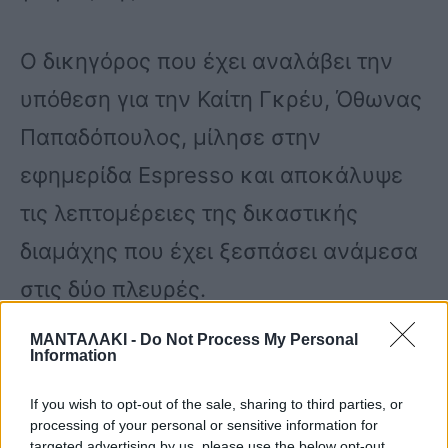
Ο δικηγόρος που έχει αναλάβει την
υπόθεση για την Καίτη Γκρέυ, Όθωνας
Παπαδόπουλος, μίλησε στην
εφημερίδα Espresso και αποκάλυψε
τις λεπτομέρειες της δικαστικής
διαμάχης που έχει ξεσπάσει ανάμεσα
στις δύο πλευρές.
ΜΑΝΤΑΛΑΚΙ -
Do Not Process My Personal
Information
«Ο γιος της έχει καταθέσει αίτημα για
να πάρει τη δικαστική της
If you wish to opt-out of the sale, sharing to third parties, or
processing of your personal or sensitive information for
συμπαράσταση, λόγω των
targeted advertising by us, please use the below opt-out