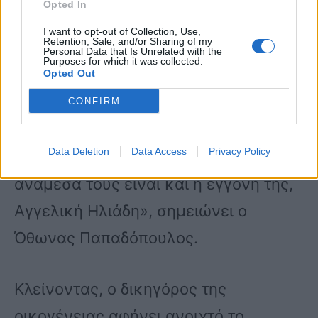
Opted In
I want to opt-out of Collection, Use,
Retention, Sale, and/or Sharing of my
«Έχουμε υποβάλει αίτημα, ώστε να
Personal Data that Is Unrelated with the
Purposes for which it was collected.
διοριστεί δικαστικός της
Opted Out
συμπαραστάτης η νύφη της, Έφη,
CONFIRM
συνεπικουρούμενη από ομάδα
Data Deletion
Data Access
Privacy Policy
καλλιτεχνών αλλά και συγγενών –
ανάμεσά τους είναι και η εγγονή της,
Αγγελική Ηλιάδη», σημειώνει ο
Όθωνας Παπαδόπουλος.
Κλείνοντας, ο δικηγόρος της
οικογένειας αφήνει ανοιχτό το