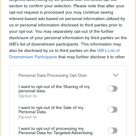
section to confirm your selection. Please note that after your
προβλημάτων υγείας που
opt-out request is processed you may continue seeing
αντιμετωπίζει η κυρία Γκρέυ. Αυτό
interest-based ads based on personal information utilized by
us or personal information disclosed to third parties prior to
ουσιαστικά σημαίνει ότι, είτε μπορεί
your opt-out. You may separately opt-out of the further
disclosure of your personal information by third parties on the
να τη μετακινήσει από το σπίτι, το
IAB’s list of downstream participants. This information may
also be disclosed by us to third parties on the
IAB’s List of
οποίο της ανήκει και η τελευταία της
Downstream Participants
that may further disclose it to other
third parties.
επιθυμία είναι να περάσει εκεί τα
Personal Data Processing Opt Outs
τελευταία χρόνια της ζωής της, είτε
I want to opt-out of the Sharing of my
να αναθέσει τη φύλαξή της σε
personal data.
Opted In
κάποιον οίκο ευγηρία», αναφέρει ο
I want to opt-out of the Sale of my
κύριος Παπαδόπουλος, τονίζοντας ότι
Personal Data.
Opted In
αυτό είναι κάτι που οι εντολείς του
I want to opt-out of processing my
Personal Data for Targeted Advertising.
επιθυμούν να αποτρέψουν.